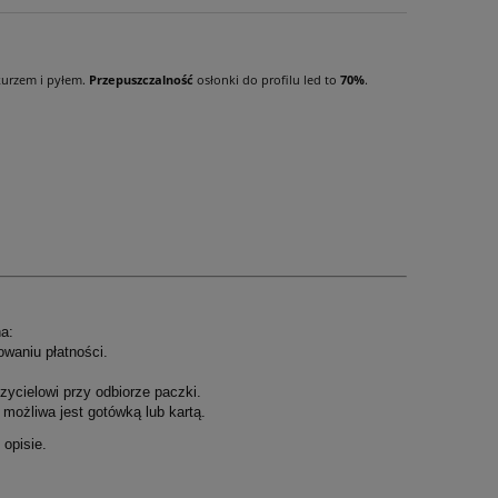
kurzem i pyłem.
Przepuszczalność
osłonki do profilu led to
70%
.
a:
owaniu płatności.
ycielowi przy odbiorze paczki.
możliwa jest gotówką lub kartą.
opisie.
.