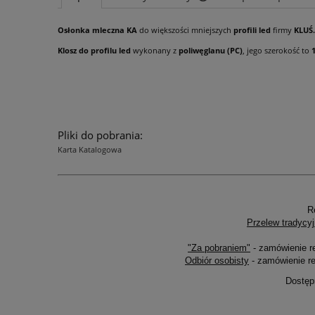
Osłonka mleczna KA
do większości mniejszych
profili led
firmy
KLUŚ.
Cena nie zawiera ewentu
płatności
Klosz do profilu led
wykonany z
poliwęglanu (PC)
, jego szerokość to
Pliki do pobrania:
Karta Katalogowa
R
Przelew tradycyj
"Za pobraniem"
- zamówienie r
Odbiór osobisty
- zamówienie re
Dostęp