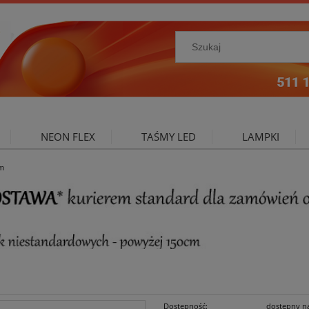
NEON FLEX
TAŚMY LED
LAMPKI
2m
NIE ZEWNĘTRZNE
OŚWIETLENIE DO SALONU
A
Dostępność:
dostępny n