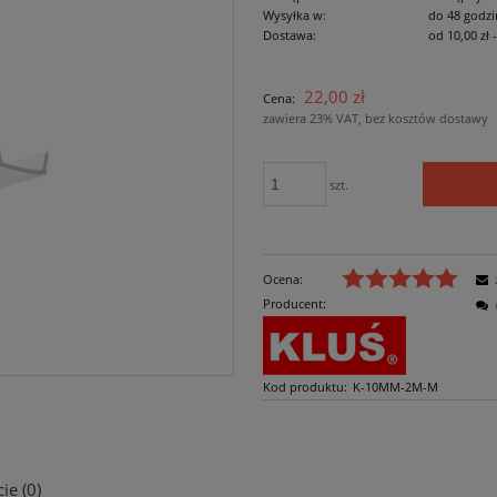
Wysyłka w:
do 48 godzi
Dostawa:
od 10,00 zł
Cena nie zawiera ewe
22,00 zł
Cena:
płatności
zawiera 23% VAT, bez kosztów dostawy
szt.
Ocena:
Producent:
Kod produktu:
K-10MM-2M-M
ie (0)