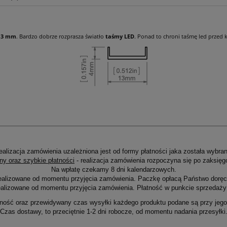
alnych kosztów
13 mm
. Bardzo dobrze rozprasza światło
taśmy LED
. Ponad to chroni taśmę led przed 
ealizacja zamówienia uzależniona jest od formy płatności jaka została wybran
ny oraz szybkie płatności
- realizacja zamówienia rozpoczyna się po zaksięg
Na wpłatę czekamy 8 dni kalendarzowych.
ealizowane od momentu przyjęcia zamówienia. Paczkę opłacą Państwo doręcz
alizowane od momentu przyjęcia zamówienia. Płatność w punkcie sprzedaży 
ność oraz przewidywany czas wysyłki każdego produktu podane są przy jego 
Czas dostawy, to przeciętnie 1-2 dni robocze, od momentu nadania przesyłki