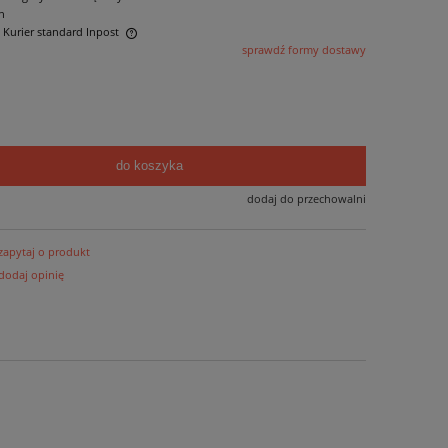
n
- Kurier standard Inpost
sprawdź formy dostawy
ntualnych kosztów
do koszyka
dodaj do przechowalni
zapytaj o produkt
dodaj opinię