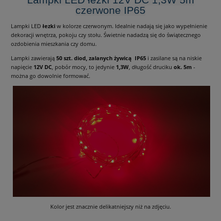
czerwone IP65
Lampki LED
łezki
w kolorze czerwonym. Idealnie nadają się jako wypełnienie
dekoracji wnętrza, pokoju czy stołu. Świetnie nadadzą się do świątecznego
ozdobienia mieszkania czy domu.
Lampki zawierają
50 szt. diod, zalanych żywicą IP65
i zasilane są na niskie
napięcie
12V DC
, pobór mocy, to jedynie
1,3W
, długość druciku
ok. 5m
-
można go dowolnie formować.
Kolor jest znacznie delikatniejszy niż na zdjęciu.