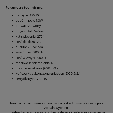
Parametry techniczne:
napięcie: 12V DC
pobór mocy: 1,3W
barwa: czerwony
długość fali: 620nm
kąt świecenia: 270
°
ilość diod: 50 szt.
dł. druciku: ok. 5m
żywotność: 2000 h
ilość wł./wył.: 20000x
możliwość ściemniania: NIE
c
zas rozświetlania (60%): <1s
końcówka zakończona gniazdem DC 5.5/2.1
certyfikaty: CE, RoHS
Realizacja zamówienia uzależniona jest od formy płatności jaka
została wybrana:
Przelew tradycyjny oraz szybkie płatności
- realizacja zamówienia