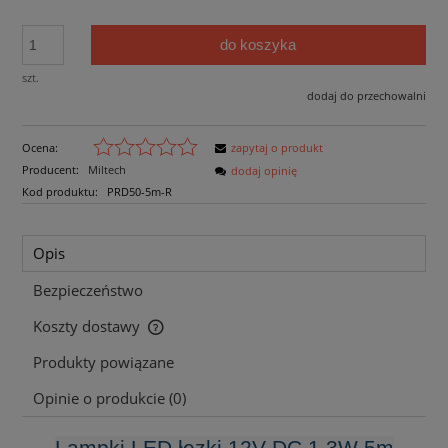
do koszyka
szt.
dodaj do przechowalni
Ocena:
zapytaj o produkt
Producent:
Miltech
dodaj opinię
Kod produktu:
PRD50-5m-R
Opis
Bezpieczeństwo
Koszty dostawy
Cena nie zawiera ewentualnych kosztów płatności
Produkty powiązane
Opinie o produkcie (0)
Lampki LED łezki 12V DC 1,3W 5m