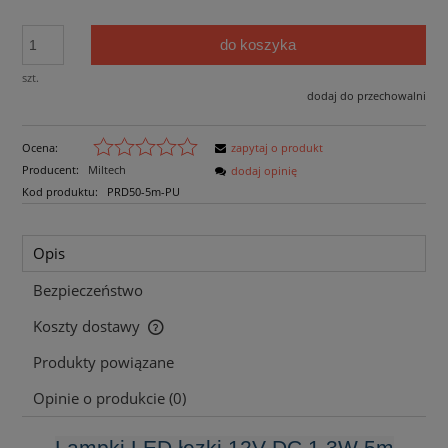
do koszyka
szt.
dodaj do przechowalni
Ocena:
zapytaj o produkt
Producent:
Miltech
dodaj opinię
Kod produktu:
PRD50-5m-PU
Opis
Bezpieczeństwo
Koszty dostawy
Cena nie zawiera ewentualnych kosztów płatności
Produkty powiązane
Opinie o produkcie (0)
Lampki LED łezki 12V DC 1,3W 5m