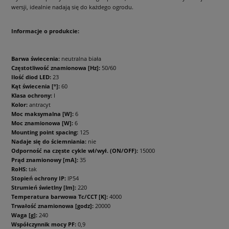
wersji, idealnie nadają się do każdego ogrodu.
Informacje o produkcie:
Barwa świecenia:
neutralna biała
Częstotliwość znamionowa [Hz]:
50/60
Ilość diod LED:
23
Kąt świecenia [°]:
60
Klasa ochrony:
I
Kolor:
antracyt
Moc maksymalna [W]:
6
Moc znamionowa [W]:
6
Mounting point spacing:
125
Nadaje się do ściemniania:
nie
Odporność na częste cykle wł/wył. (ON/OFF):
15000
Prąd znamionowy [mA]:
35
RoHS:
tak
Stopień ochrony IP:
IP54
Strumień świetlny [lm]:
220
Temperatura barwowa Tc/CCT [K]:
4000
Trwałość znamionowa [godz]:
20000
Waga [g]:
240
Współczynnik mocy PF:
0,9