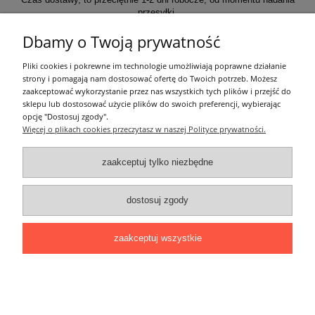
przesyłki.
Dbamy o Twoją prywatność
Informacje ogólne
Pliki cookies i pokrewne im technologie umożliwiają poprawne działanie
strony i pomagają nam dostosować ofertę do Twoich potrzeb. Możesz
zaakceptować wykorzystanie przez nas wszystkich tych plików i przejść do
Zakupy
sklepu lub dostosować użycie plików do swoich preferencji, wybierając
opcję "Dostosuj zgody".
Więcej o plikach cookies przeczytasz w naszej Polityce prywatności.
Moje konto
zaakceptuj tylko niezbędne
Pozostałe
dostosuj zgody
Łatwy dojazd z Sopotu, Gdańska i Gdyni - przekonaj się i kup również na
miejscu!
ONELED, ul. Kasprowicza 4, 83-000 Pruszcz Gdański
zaakceptuj wszystkie
e-mail: biuro@oneled.pl | tel.: 511-711-113 | tel.: 511-115-157 | tel.: 511-711-
225
pokaż pełną wersję strony
Sklep internetowy Shoper.pl