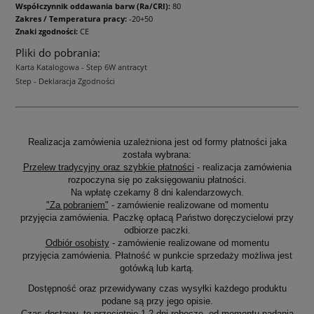
Współczynnik oddawania barw (Ra/CRI):
80
Zakres / Temperatura pracy:
-20+50
Znaki zgodności:
CE
Pliki do pobrania:
Karta Katalogowa - Step 6W antracyt
Step - Deklaracja Zgodności
Realizacja zamówienia uzależniona jest od formy płatności jaka
została wybrana:
Przelew tradycyjny oraz szybkie płatności
- realizacja zamówienia
rozpoczyna się po zaksięgowaniu płatności.
Na wpłatę czekamy 8 dni kalendarzowych.
"Za pobraniem"
- zamówienie realizowane od momentu
przyjęcia zamówienia. Paczkę opłacą Państwo doręczycielowi przy
odbiorze paczki.
Odbiór osobisty
- zamówienie realizowane od momentu
przyjęcia zamówienia. Płatność w punkcie sprzedaży możliwa jest
gotówką lub kartą.
Dostępność oraz przewidywany czas wysyłki każdego produktu
podane są przy jego opisie.
Czas dostawy, to przeciętnie 1-2 dni robocze, od momentu nadania