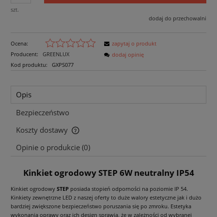
szt.
dodaj do przechowalni
Ocena:
zapytaj o produkt
Producent:
GREENLUX
dodaj opinię
Kod produktu:
GXPS077
Opis
Bezpieczeństwo
Koszty dostawy
Cena nie zawiera ewentualnych kosztów płatności
Opinie o produkcie (0)
Kinkiet ogrodowy STEP 6W neutralny IP54
Kinkiet ogrodowy
STEP
posiada stopień odporności na poziomie IP 54.
Kinkiety zewnętrzne LED z naszej oferty to duże walory estetyczne jak i dużo
bardziej zwiększone bezpieczeństwo poruszania się po zmroku. Estetyka
wykonania oprawy oraz ich design sprawia, że w zależności od wybranej