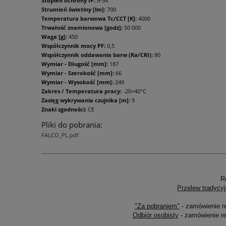
Stopień ochrony IP:
IP54
Strumień świetlny [lm]:
700
Temperatura barwowa Tc/CCT [K]:
4000
Trwałość znamionowa [godz]:
50 000
Waga [g]:
450
Współczynnik mocy PF:
0,5
Współczynnik oddawania barw (Ra/CRI):
80
Wymiar - Długość [mm]:
187
Wymiar - Szerokość [mm]:
66
Wymiar - Wysokość [mm]:
249
Zakres / Temperatura pracy:
-20+40°C
Zasięg wykrywania czujnika [m]:
9
Znaki zgodności:
CE
Pliki do pobrania:
FALCO_PL.pdf
R
Przelew tradycyj
"Za pobraniem"
- zamówienie r
Odbiór osobisty
- zamówienie re