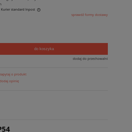
n
- Kurier standard Inpost
sprawdź formy dostawy
ntualnych kosztów
do koszyka
dodaj do przechowalni
zapytaj o produkt
dodaj opinię
P54