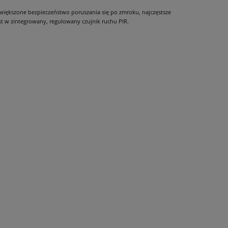
zwiększone bezpieczeństwo poruszania się po zmroku, najczęstsze
t w zintegrowany, regulowany czujnik ruchu PIR.