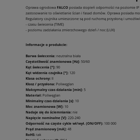
Oprawa ogrodowa
FALCO
posiada stopień odporności na poziomie IP 
zastosowanie to oświetlanie ścian i fasad domów. Oprawa posiada mo
Regulatory czujnika umieszczone są pod ruchomą przysłoną i umożliwia
- czasu świecenia (TIME)
- poziomu zadziałania zmierzchowego dzień / noc (LUX)
Informacje o produkcie:
Barwa świecenia:
neutralna biała
Częstotliwość znamionowa [Hz]:
50/60
Kąt świecenia [°]:
90
Kąt widzenia czujnika [°]:
120
Klasa ochrony:
II
Klosz / przysłona:
Poliwęglan
Maksymalny czas działania [min]:
5
Materiał:
Poliwęglan
Minimalny czas działania [s]:
10
Moc znamionowa [W]:
10
Nadaje się do ściemniania:
nie
Napięcie nominalne [V]:
220-240
Odporność na częste cykle wł/wył. (ON/OFF):
100 000
Prąd znamionowy [mA]:
48
RoHS:
tak