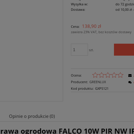
Wysyłka w:
do 72 godzi
Dostawa:
od 10,00 zł
Cena nie zawiera ewe
138,90 zł
Cena:
płatności
zawiera 23% VAT, bez kosztów dostawy
szt.
Ocena:
Producent:
GREENLUX
Kod produktu:
GXPS121
Opinie o produkcie (0)
rawa ogrodowa
FALCO 10W PIR NW I
Cena nie zawiera ewentualnych kosztów