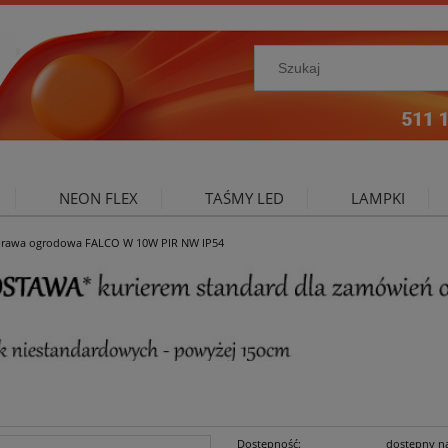
NEON FLEX
TAŚMY LED
LAMPKI
rawa ogrodowa FALCO W 10W PIR NW IP54
NIE ZEWNĘTRZNE
OŚWIETLENIE DO SALONU
A
Dostępność:
dostępny n