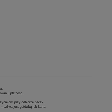
a:
owaniu płatności.
ycielowi przy odbiorze paczki.
możliwa jest gotówką lub kartą.