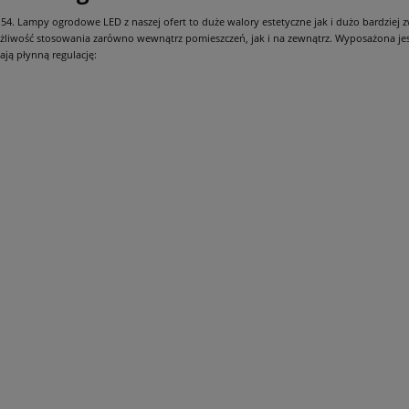
płatności
54. Lampy ogrodowe LED z naszej ofert to duże walory estetyczne jak i dużo bardziej 
żliwość stosowania zarówno wewnątrz pomieszczeń, jak i na zewnątrz. Wyposażona jes
ją płynną regulację: