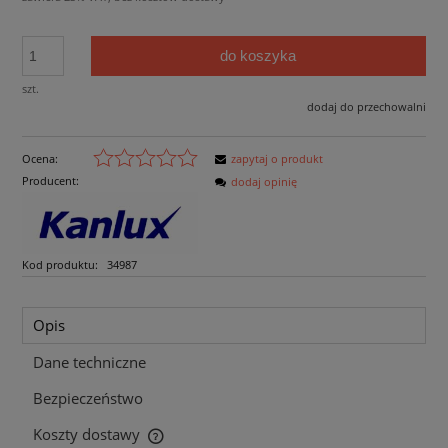
do koszyka
szt.
dodaj do przechowalni
Ocena:
zapytaj o produkt
Producent:
dodaj opinię
Kod produktu:
34987
Opis
Dane techniczne
Bezpieczeństwo
Koszty dostawy
Cena nie zawiera ewentualnych kosztów płatności