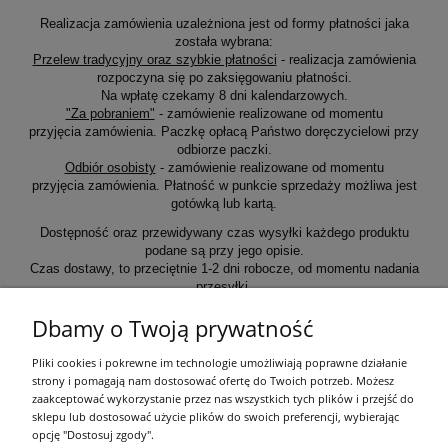
Realizacja zamówienia uzależniona jest od formy płatności jaka
została wybrana:
Przelew tradycyjny oraz szybkie płatności
- realizacja zamówienia
rozpoczyna się po zaksięgowaniu płatności.
Na wpłatę czekamy 8 dni kalendarzowych.
"Za pobraniem"
- zamówienie realizowane od momentu
przyjęcia zamówienia. Paczkę opłacą Państwo doręczycielowi przy
odbiorze paczki.
Odbiór osobisty
- zamówienie realizowane od momentu
przyjęcia zamówienia. Płatność w punkcie sprzedaży możliwa jest
gotówką lub kartą.
Dostępność oraz przewidywany czas wysyłki każdego produktu
podane są przy jego opisie.
Czas dostawy, to przeciętnie 1-2 dni robocze, od momentu nadania
przesyłki.
Dbamy o Twoją prywatność
Informacje ogólne
Pliki cookies i pokrewne im technologie umożliwiają poprawne działanie
strony i pomagają nam dostosować ofertę do Twoich potrzeb. Możesz
zaakceptować wykorzystanie przez nas wszystkich tych plików i przejść do
Zakupy
sklepu lub dostosować użycie plików do swoich preferencji, wybierając
opcję "Dostosuj zgody".