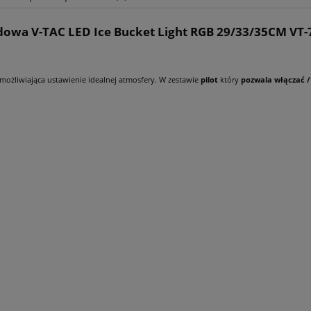
wa V-TAC LED Ice Bucket Light RGB 29/33/35CM VT
Cena nie zawiera ewentualnych kosztów
płatności
żliwiająca ustawienie idealnej atmosfery. W zestawie
pilot
który
pozwala włączać / 