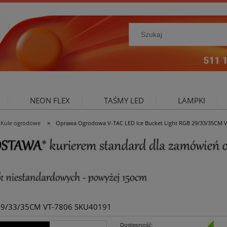
NEON FLEX
TAŚMY LED
LAMPKI
»
Kule ogrodowe
Oprawa Ogrodowa V-TAC LED Ice Bucket Light RGB 29/33/35CM 
NIE ZEWNĘTRZNE
OŚWIETLENIE DO SALONU
A
 29/33/35CM VT-7806 SKU40191
Dostępność: