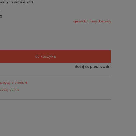
tępny na zamówienie
n
sprawdź formy dostawy
do koszyka
dodaj do przechowalni
zapytaj o produkt
dodaj opinię