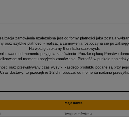
ealizacja zamówienia uzależniona jest od formy płatności jaka została wybran
ny oraz szybkie płatności
- realizacja zamówienia rozpoczyna się po zaksięg
Na wpłatę czekamy 8 dni kalendarzowych.
ealizowane od momentu przyjęcia zamówienia. Paczkę opłacą Państwo doręcz
alizowane od momentu przyjęcia zamówienia. Płatność w punkcie sprzedaży 
ność oraz przewidywany czas wysyłki każdego produktu podane są przy jego 
Czas dostawy, to przeciętnie 1-2 dni robocze, od momentu nadania przesyłki
Moje konto
i
Twoje zamówienia
ści
Ustawienia plików cookies
Ustawienia konta