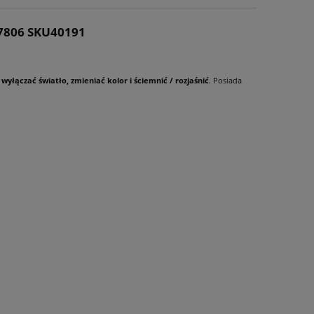
-7806 SKU40191
wyłączać światło, zmieniać kolor i ściemnić / rozjaśnić
. Posiada