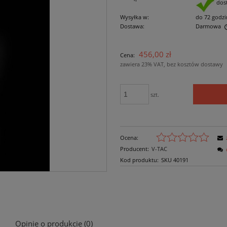
dos
Wysyłka w:
do 72 godzi
Dostawa:
Darmowa
Cena nie zawiera ewentualnych kosztów
456,00 zł
Cena:
płatności
zawiera 23% VAT, bez kosztów dostawy
szt.
Ocena:
Producent:
V-TAC
Kod produktu:
SKU 40191
Opinie o produkcie (0)