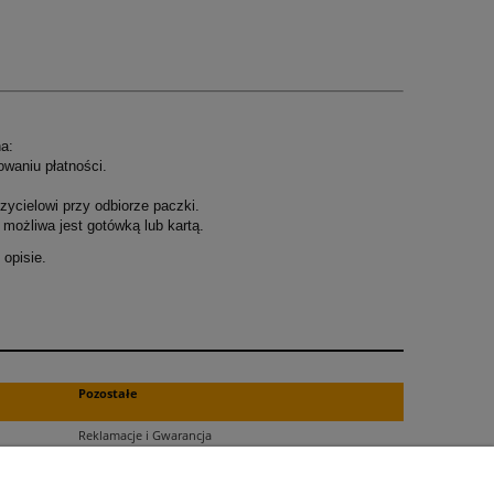
a:
owaniu płatności.
ycielowi przy odbiorze paczki.
możliwa jest gotówką lub kartą.
opisie.
.
Pozostałe
Reklamacje i Gwarancja
Zwroty
Blog