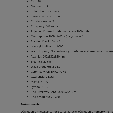
CRI: 80+
Materiał: LLD PE
Kolor obudowy: Biały
Klasa szczelności: IP54
Czas ładowania: 3 h
Czas pracy: 6-8 godzin
Pojemność baterii: Lithium battery 1000mAh
Czas zapłonu 100%: 0.001s (natychmiast)
Stabilność kolorów: <6
Ilość cykli wł/wył: >10000
Warunki pracy: Nie nadaje się do użytku w ekstremalnych war
Rozmiar: 290x330x350mm
Średnica: 29 cm
Waga produktu: 2,2 kg
Certyfikaty: CE, EMC, ROHS
Gwarancja: 2 Lata
Marka: V-TAC
Symbol: 40191
Kod kreskowy EAN: 3800157641074
Kod produktu: VT-7806
Zastosowanie
Oświetlenie mieszkalne, hotele, restauracje, oświetlenie komercyjne itp