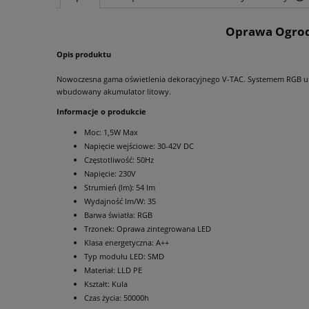
Oprawa Ogrodo
Opis produktu
Nowoczesna gama oświetlenia dekoracyjnego V-TAC. Systemem RGB umo
wbudowany akumulator litowy.
Informacje o produkcie
Moc: 1,5W Max
Napięcie wejściowe: 30-42V DC
Częstotliwość: 50Hz
Napięcie: 230V
Strumień (lm): 54 lm
Wydajność lm/W: 35
Barwa światła: RGB
Trzonek: Oprawa zintegrowana LED
Klasa energetyczna: A++
Typ modułu LED: SMD
Materiał: LLD PE
Kształt: Kula
Czas życia: 50000h