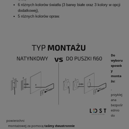
6 różnych kolorów światła (3 barwy białe oraz 3 kolory w opcji
dodatkowej),
5 różnych kolorów opraw.
Do
wyboru
sposob
y
monta
żu:
-
przyklej
ana
bezpośr
ednio
do
powierzchni
montażowej za pomocą
taśmy dwustronnie