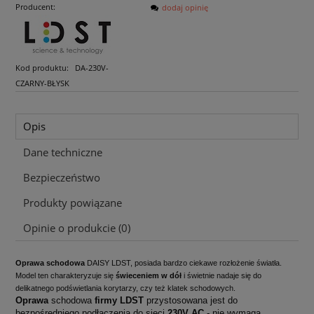
Producent:
dodaj opinię
Kod produktu:
DA-230V-
CZARNY-BŁYSK
Opis
Dane techniczne
Bezpieczeństwo
Produkty powiązane
Opinie o produkcie (0)
Oprawa schodowa
DAISY LDST, posiada bardzo ciekawe rozłożenie światła.
Model ten charakteryzuje się
świeceniem w dół
i świetnie nadaje się do
delikatnego podświetlania korytarzy, czy też klatek schodowych.
Oprawa
schodowa
firmy LDST
przystosowana jest do
bezpośredniego podłączenia do sieci
230V AC
-
nie wymaga