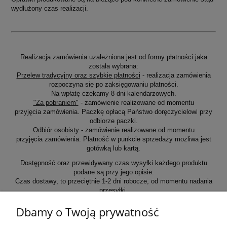
wydłużony czas realizacji.
Realizacja zamówienia uzależniona jest od formy płatności jaka
została wybrana:
Przelew tradycyjny oraz szybkie płatności
- realizacja zamówienia
rozpoczyna się po zaksięgowaniu płatności.
Na wpłatę czekamy 8 dni kalendarzowych.
"Za pobraniem"
- zamówienie realizowane od momentu
przyjęcia zamówienia. Paczkę opłacą Państwo doręczycielowi przy
odbiorze paczki.
Odbiór osobisty
- zamówienie realizowane od momentu
przyjęcia zamówienia. Płatność w punkcie sprzedaży możliwa jest
gotówką lub kartą.
Dostępność oraz przewidywany czas wysyłki każdego produktu
podane są przy jego opisie.
Czas dostawy, to przeciętnie 1-2 dni robocze, od momentu nadania
przesyłki.
Dbamy o Twoją prywatność