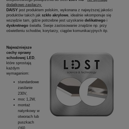
dodatkowo zasilaczy.
DAISY
jest produktem polskim, wykonana z najwyższej jakości
produktów takich jak
szkło akrylowe
, idealnie wkomponuje się
wszędzie tam, gdzie potrzebne jest uzyskanie
delikatnego
i
dyskretnego
światła. Swoje zastosowanie znajdzie np. przy
oświetleniu schodów, korytarzy, ciągów komunikacyjnych itp.
Najważniejsze
cechy oprawy
schodowej LED
,
które sprostają
każdym
wymaganiom:
standardowe
zasilanie
230V,
moc 1,2W,
montaż
natynkowy w
otworach lub
puszkach
∅60,