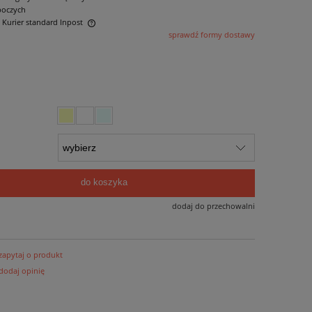
boczych
- Kurier standard Inpost
sprawdź formy dostawy
ntualnych kosztów
do koszyka
dodaj do przechowalni
zapytaj o produkt
dodaj opinię