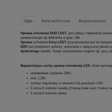
Opis
Dane techniczne
Bezpieczeństwo
Oprawa schodowa DUO LDST
, jest jedną z najbardziej styl
oprawie kieruje się delikatnie w górę i dół.
Oprawa
schodowa
firmy LDST
przystosowana jest do bezpośr
DUO
jest produktem polskim,
wykonana z najwyższej jakości 
dyskretnego
światła. Swoje zastosowanie znajdzie np. przy oś
Najważniejsze cechy oprawy schodowej LED
, które spros
standardowe zasilanie 230V,
moc 1,2W,
montaż natynkowy w otworach lub puszkach ∅60,
6 różnych kolorów światła (3 barwy białe oraz 3 kolory 
5 różnych kolorów opraw.