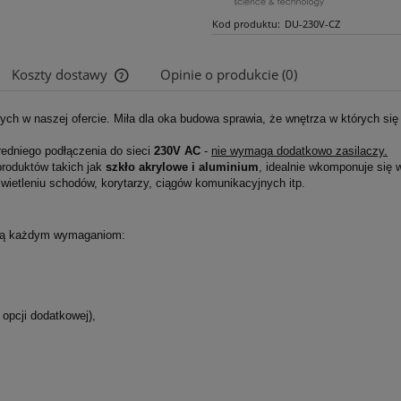
Kod produktu:
DU-230V-CZ
Koszty dostawy
Opinie o produkcie (0)
owych w naszej ofercie. Miła dla oka budowa sprawia, że wnętrza w których się
Cena nie zawiera ewentualnych kosztów
płatności
edniego podłączenia do sieci
230V AC
-
nie wymaga dodatkowo zasilaczy.
produktów takich jak
szkło akrylowe i aluminium
,
idealnie wkomponuje się 
wietleniu schodów, korytarzy, ciągów komunikacyjnych itp.
tają każdym wymaganiom:
w opcji dodatkowej),