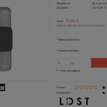
Wysyłka w:
do 5 dni ro
Dostawa:
od 10,00 zł
Cena nie zawiera ewe
70,00 zł
Cena:
płatności
zawiera 23% VAT, bez kosztów dostawy
*
Barwa świecenia:
*
Rodzaj montażu:
szt.
*
- Pole wymagane
Ocena:
Producent: