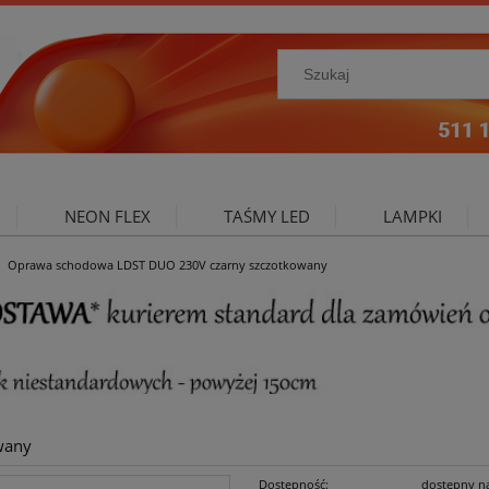
NEON FLEX
TAŚMY LED
LAMPKI
Oprawa schodowa LDST DUO 230V czarny szczotkowany
NIE ZEWNĘTRZNE
OŚWIETLENIE DO SALONU
A
wany
Dostępność:
dostępny n