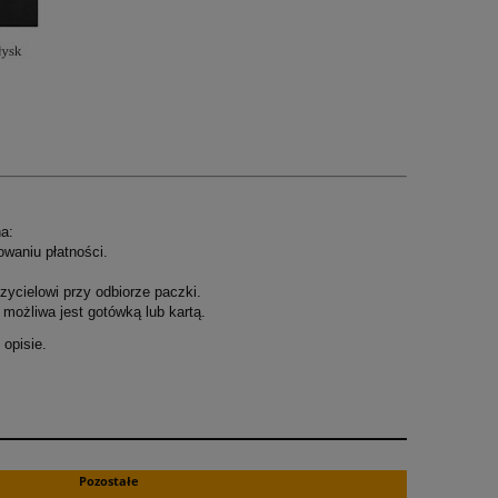
a:
owaniu płatności.
ycielowi przy odbiorze paczki.
możliwa jest gotówką lub kartą.
opisie.
.
Pozostałe