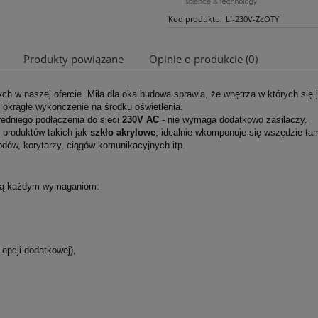
Kod produktu:
LI-230V-ZŁOTY
Produkty powiązane
Opinie o produkcie (0)
owych w naszej ofercie. Miła dla oka budowa sprawia, że wnętrza w których się
Cena nie zawiera ewentualnych kosztów
ąc okrągłe wykończenie na środku oświetlenia.
płatności
edniego podłączenia do sieci
230V AC
-
nie wymaga dodatkowo zasilaczy.
 produktów takich jak
szkło akrylowe
, idealnie wkomponuje się wszędzie ta
odów, korytarzy, ciągów komunikacyjnych itp.
tają każdym wymaganiom:
w opcji dodatkowej),