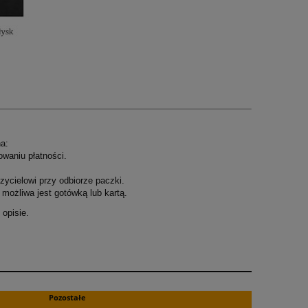
a:
owaniu płatności.
ycielowi przy odbiorze paczki.
możliwa jest gotówką lub kartą.
opisie.
.
Pozostałe