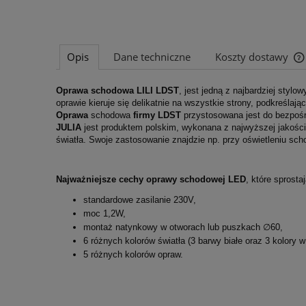
Opis
Dane techniczne
Koszty dostawy
Oprawa schodowa LILI LDST
, jest jedną z najbardziej styl
oprawie kieruje się delikatnie na wszystkie strony, podkreślaj
Oprawa
schodowa
firmy LDST
przystosowana jest do bezpośr
JULIA
jest produktem polskim, wykonana z najwyższej jakości
światła. Swoje zastosowanie znajdzie np. przy oświetleniu sch
Najważniejsze cechy oprawy schodowej LED
, które spros
standardowe zasilanie 230V,
moc 1,2W,
montaż natynkowy w otworach lub puszkach ∅60,
6 różnych kolorów światła (3 barwy białe oraz 3 kolory 
5 różnych kolorów opraw.