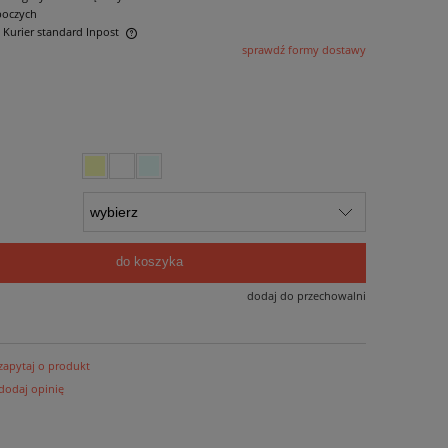
boczych
- Kurier standard Inpost
sprawdź formy dostawy
ntualnych kosztów
do koszyka
dodaj do przechowalni
zapytaj o produkt
dodaj opinię