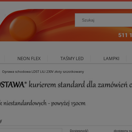
NEON FLEX
TAŚMY LED
LAMPKI
Oprawa schodowa LDST LILI 230V złoty szczotkowany
NIE ZEWNĘTRZNE
OŚWIETLENIE DO SALONU
A
y
Dostępność:
dostępny n