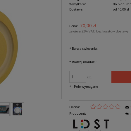
Wysyłka w:
do 5 dni ro
Dostawa:
od 10,00 zł
Cena nie zawiera ewe
70,00 zł
Cena:
płatności
zawiera 23% VAT, bez kosztów dostawy
*
Barwa świecenia:
*
Rodzaj montażu:
szt.
*
- Pole wymagane
Ocena:
Producent: