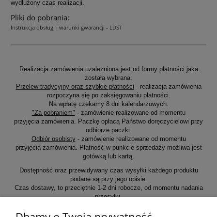
wydłużony czas realizacji.
Pliki do pobrania:
Instrukcja obsługi i warunki gwarancji - LDST
Realizacja zamówienia uzależniona jest od formy płatności jaka
została wybrana:
Przelew tradycyjny oraz szybkie płatności
- realizacja zamówienia
rozpoczyna się po zaksięgowaniu płatności.
Na wpłatę czekamy 8 dni kalendarzowych.
"Za pobraniem"
- zamówienie realizowane od momentu
przyjęcia zamówienia. Paczkę opłacą Państwo doręczycielowi przy
odbiorze paczki.
Odbiór osobisty
- zamówienie realizowane od momentu
przyjęcia zamówienia. Płatność w punkcie sprzedaży możliwa jest
gotówką lub kartą.
Dostępność oraz przewidywany czas wysyłki każdego produktu
podane są przy jego opisie.
Czas dostawy, to przeciętnie 1-2 dni robocze, od momentu nadania
przesyłki.
Dbamy o Twoją prywatność