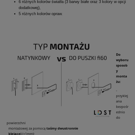
6 różnych kolorów światła (3 barwy białe oraz 3 kolory w opcji
dodatkowej),
5 różnych kolorów opraw.
Do
wyboru
sposob
y
monta
żu:
-
przyklej
ana
bezpośr
ednio
do
powierzchni
montażowej za pomocą
taśmy dwustronnie
klejącej
(+1mm);