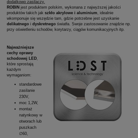
dodatkowo zasilaczy.
ROBIN
jest produktem polskim, wykonana z najwyższej jakości
produktów takich jak
szkło akrylowe i aluminium
, idealnie
wkomponuje się wszędzie tam, gdzie potrzebne jest uzyskanie
delikatnego
i
dyskretnego
światła. Swoje zastosowanie znajdzie np.
przy oświetleniu schodów, korytarzy, ciągów komunikacyjnych itp.
Najważniejsze
cechy oprawy
schodowej LED
,
które sprostają
każdym
wymaganiom:
standardowe
zasilanie
230V,
moc 1,2W,
montaż
natynkowy w
otworach lub
puszkach
∅60,