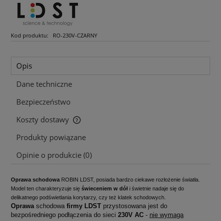
Kod produktu:
RO-230V-CZARNY
Opis
Dane techniczne
Bezpieczeństwo
Koszty dostawy
Cena nie zawiera ewentualnych kosztów płatności
Produkty powiązane
Opinie o produkcie (0)
Oprawa schodowa
ROBIN LDST, posiada bardzo ciekawe rozłożenie światła.
Model ten charakteryzuje się
świeceniem w dół
i świetnie nadaje się do
delikatnego podświetlania korytarzy, czy też klatek schodowych.
Oprawa
schodowa
firmy LDST
przystosowana jest do
bezpośredniego podłączenia do sieci
230V AC
-
nie wymaga