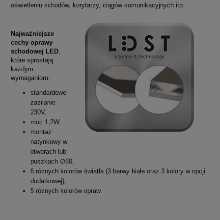
oświetleniu schodów, korytarzy, ciągów komunikacyjnych itp.
Najważniejsze
cechy oprawy
schodowej LED
,
które sprostają
każdym
wymaganiom:
standardowe
zasilanie
230V,
moc 1,2W,
montaż
natynkowy w
otworach lub
puszkach ∅60,
6 różnych kolorów światła (3 barwy białe oraz 3 kolory w opcji
dodatkowej),
5 różnych kolorów opraw.