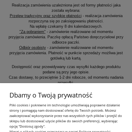
Realizacja zamówienia uzależniona jest od formy płatności jaka
została wybrana:
Przelew tradycyjny oraz szybkie płatności
- realizacja zamówienia
rozpoczyna się po zaksięgowaniu płatności.
Na wpłatę czekamy 8 dni kalendarzowych.
"Za pobraniem"
- zamówienie realizowane od momentu
przyjęcia zamówienia. Paczkę opłacą Państwo doręczycielowi przy
odbiorze paczki.
Odbiór osobisty
- zamówienie realizowane od momentu
przyjęcia zamówienia. Płatność w punkcie sprzedaży możliwa jest
gotówką lub kartą.
Dostępność oraz przewidywany czas wysyłki każdego produktu
podane są przy jego opisie.
Czas dostawy, to przeciętnie 1-2 dni robocze, od momentu nadania
przesyłki.
Dbamy o Twoją prywatność
Informacje ogólne
Pliki cookies i pokrewne im technologie umożliwiają poprawne działanie
strony i pomagają nam dostosować ofertę do Twoich potrzeb. Możesz
zaakceptować wykorzystanie przez nas wszystkich tych plików i przejść do
Zakupy
sklepu lub dostosować użycie plików do swoich preferencji, wybierając
opcję "Dostosuj zgody".
Więcej o plikach cookies przeczytasz w naszej Polityce prywatności.