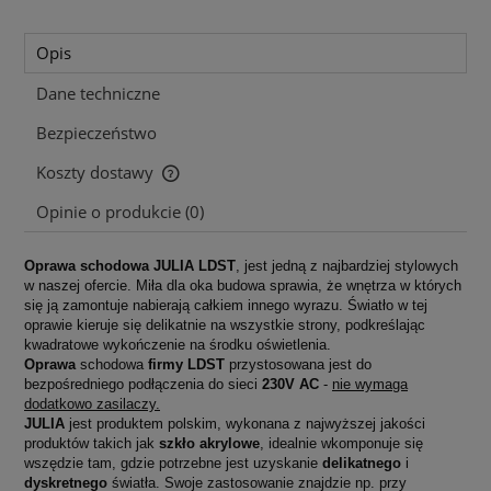
Opis
Dane techniczne
Bezpieczeństwo
Koszty dostawy
Cena nie zawiera ewentualnych kosztów płatności
Opinie o produkcie (0)
Oprawa schodowa JULIA LDST
, jest jedną z najbardziej stylowych
w naszej ofercie. Miła dla oka budowa sprawia, że wnętrza w których
się ją zamontuje nabierają całkiem innego wyrazu. Światło w tej
oprawie kieruje się delikatnie na wszystkie strony, podkreślając
kwadratowe wykończenie na środku oświetlenia.
Oprawa
schodowa
firmy LDST
przystosowana jest do
bezpośredniego podłączenia do sieci
230V AC
-
nie wymaga
dodatkowo zasilaczy.
JULIA
jest produktem polskim, wykonana z najwyższej jakości
produktów takich jak
szkło akrylowe
, idealnie wkomponuje się
wszędzie tam, gdzie potrzebne jest uzyskanie
delikatnego
i
dyskretnego
światła. Swoje zastosowanie znajdzie np. przy