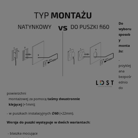
Do
wyboru
sposob
y
monta
żu:
-
przyklej
ana
bezpośr
ednio
do
powierzchni
montażowej za pomocą
taśmy dwustronnie
klejącej
(+1mm);
- w puszkach instalacyjnych
∅60
(+22mm).
Wersja do puszki występuje w dwóch wariantach:
- blaszka mocujące