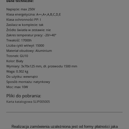
Dane techniczne:
Napięcie: max 250V
Klasa energetyczna: A++,A+,A,B,C,D,E
Klasa ochronności PP: I
Zasilacz w komplecie: tak
Źródło światła w zestawie: nie
Zakres temperatur pracy: -20/+40°
Trwałość: 17000h
Liczba cykli wł/wył: 15000
Materiał obudowy: Aluminium
Trzonek: GU10
Kolor: Biały
Wymiary: 3x70x125 mm, dł. przewodu 1500 mm
Waga: 0.302 kg
Do użytku: wewnątrz
Sposób montażu: natynkowy
Moc: max 10W
Pliki do pobrania:
Karta katalogowa SLIP005005
Realizacja zamówienia uzależniona jest od formy płatności jaka