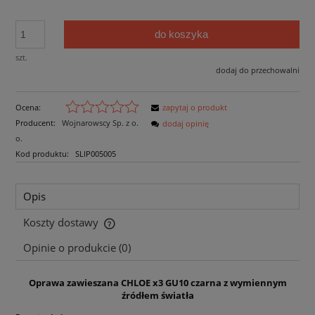
do koszyka
szt.
dodaj do przechowalni
Ocena:
zapytaj o produkt
Producent:
Wojnarowscy Sp. z o.
dodaj opinię
o.
Kod produktu:
SLIP005005
Opis
Koszty dostawy
Cena nie zawiera ewentualnych kosztów płatności
Opinie o produkcie (0)
Oprawa zawieszana CHLOE x3 GU10 czarna z wymiennym
źródłem światła