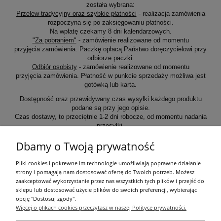
została wybrana:
Przelew tradycyjny oraz szybkie płatności
- realizacja zamówienia
rozpoczyna się po zaksięgowaniu płatności.
Na wpłatę czekamy 8 dni kalendarzowych.
"Za pobraniem"
- zamówienie realizowane od momentu
przyjęcia zamówienia. Paczkę opłacą Państwo doręczycielowi przy
odbiorze paczki.
Odbiór osobisty
- zamówienie realizowane od momentu
przyjęcia zamówienia. Płatność w punkcie sprzedaży możliwa jest
gotówką lub kartą.
Dostępność oraz przewidywany czas wysyłki każdego produktu
podane są przy jego opisie.
Czas dostawy, to przeciętnie 1-2 dni robocze, od momentu nadania
przesyłki.
Dbamy o Twoją prywatność
Informacje ogólne
Pliki cookies i pokrewne im technologie umożliwiają poprawne działanie
strony i pomagają nam dostosować ofertę do Twoich potrzeb. Możesz
zaakceptować wykorzystanie przez nas wszystkich tych plików i przejść do
Zakupy
sklepu lub dostosować użycie plików do swoich preferencji, wybierając
opcję "Dostosuj zgody".
Więcej o plikach cookies przeczytasz w naszej Polityce prywatności.
Moje konto