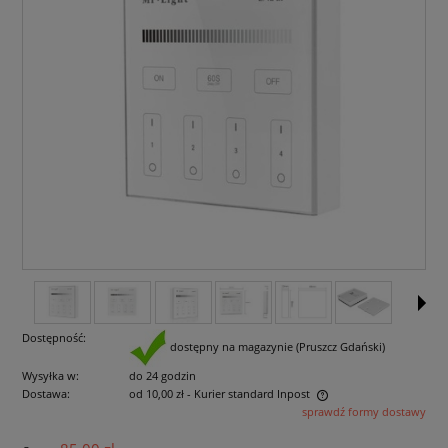
Dostępność:
dostępny na magazynie (Pruszcz Gdański)
Wysyłka w:
do 24 godzin
Dostawa:
od 10,00 zł
- Kurier standard Inpost
sprawdź formy dostawy
Cena nie zawiera ewentualnych kosztów płatności