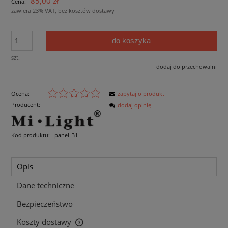
85,00 zł
Cena:
zawiera 23% VAT, bez kosztów dostawy
do koszyka
szt.
dodaj do przechowalni
Ocena:
zapytaj o produkt
Producent:
dodaj opinię
Kod produktu:
panel-B1
Opis
Dane techniczne
Bezpieczeństwo
Koszty dostawy
Cena nie zawiera ewentualnych kosztów płatności