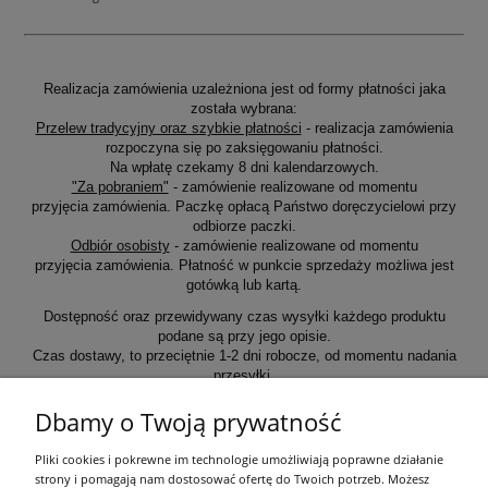
Realizacja zamówienia uzależniona jest od formy płatności jaka
została wybrana:
Przelew tradycyjny oraz szybkie płatności
- realizacja zamówienia
rozpoczyna się po zaksięgowaniu płatności.
Na wpłatę czekamy 8 dni kalendarzowych.
"Za pobraniem"
- zamówienie realizowane od momentu
przyjęcia zamówienia. Paczkę opłacą Państwo doręczycielowi przy
odbiorze paczki.
Odbiór osobisty
- zamówienie realizowane od momentu
przyjęcia zamówienia. Płatność w punkcie sprzedaży możliwa jest
gotówką lub kartą.
Dostępność oraz przewidywany czas wysyłki każdego produktu
podane są przy jego opisie.
Czas dostawy, to przeciętnie 1-2 dni robocze, od momentu nadania
przesyłki.
Dbamy o Twoją prywatność
Informacje ogólne
Pliki cookies i pokrewne im technologie umożliwiają poprawne działanie
strony i pomagają nam dostosować ofertę do Twoich potrzeb. Możesz