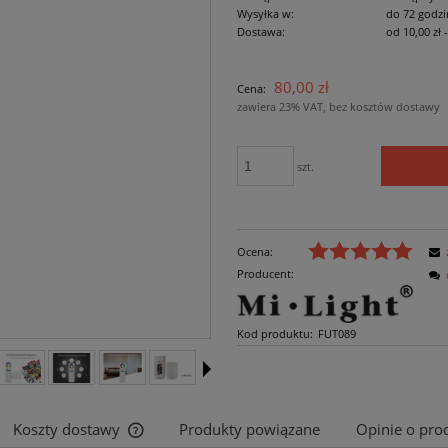
Wysyłka w:
do 72 godzi
Dostawa:
od 10,00 zł
Cena nie zawiera ewe
80,00 zł
Cena:
płatności
zawiera 23% VAT, bez kosztów dostawy
szt.
Ocena:
Producent:
Kod produktu:
FUT089
Koszty dostawy
Produkty powiązane
Opinie o prod