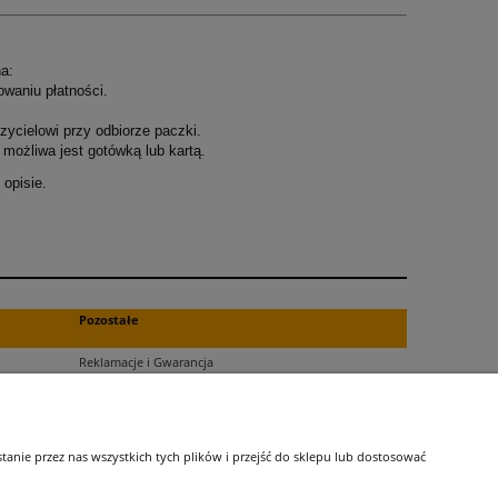
a:
owaniu płatności.
ycielowi przy odbiorze paczki.
możliwa jest gotówką lub kartą.
opisie.
.
Pozostałe
Reklamacje i Gwarancja
Zwroty
Blog
nie przez nas wszystkich tych plików i przejść do sklepu lub dostosować