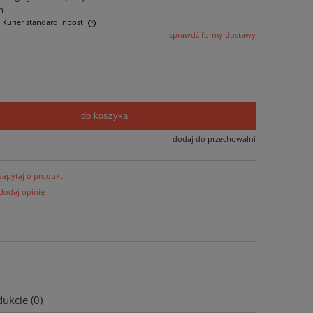
n
- Kurier standard Inpost
sprawdź formy dostawy
ntualnych kosztów
do koszyka
dodaj do przechowalni
zapytaj o produkt
dodaj opinię
ukcie (0)