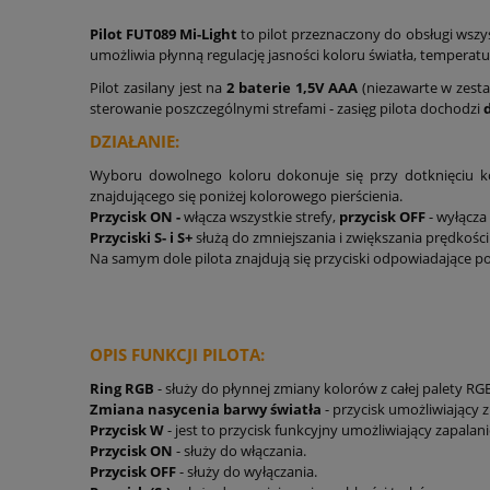
Pilot FUT089 Mi-Light
to pilot przeznaczony do obsługi wszy
umożliwia płynną regulację jasności koloru światła, temperatu
Pilot zasilany jest na
2 baterie 1,5V AAA
(niezawarte w zesta
sterowanie poszczególnymi strefami - zasięg pilota dochodzi
DZIAŁANIE:
Wyboru dowolnego koloru dokonuje się przy dotknięciu ko
znajdującego się poniżej kolorowego pierścienia.
Przycisk ON -
włącza wszystkie strefy,
przycisk OFF
- wyłącza 
Przyciski S- i S+
służą do zmniejszania i zwiększania prędkoś
Na samym dole pilota znajdują się przyciski odpowiadające 
OPIS FUNKCJI PILOTA:
Ring RGB
- służy do płynnej zmiany kolorów z całej palety RG
Zmiana nasycenia barwy światła
- przycisk umożliwiający 
Przycisk W
- jest to przycisk funkcyjny umożliwiający zapalani
Przycisk ON
- służy do włączania.
Przycisk OFF
- służy do wyłączania.