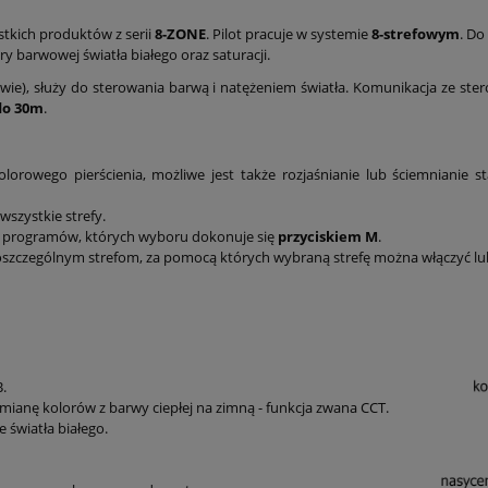
stkich produktów z serii
8-ZONE
. Pilot pracuje w systemie
8-strefowym
. Do
Cena nie zawiera ewentualnych kosztów
ry barwowej światła białego oraz saturacji.
płatności
wie), służy do sterowania barwą i natężeniem światła. Komunikacja ze ste
do 30m
.
lorowego pierścienia, możliwe jest także rozjaśnianie lub ściemniani
wszystkie strefy.
ci programów, których wyboru dokonuje się
przyciskiem M
.
poszczególnym strefom, za pomocą których wybraną strefę można włączyć lu
B.
zmianę kolorów z barwy ciepłej na zimną - funkcja zwana CCT.
e światła białego.