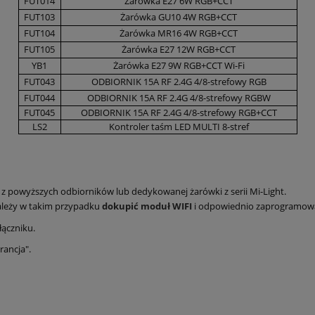
FUT014
Żarówka E27 6W RGB+CCT
FUT103
Żarówka GU10 4W RGB+CCT
FUT104
Żarówka MR16 4W RGB+CCT
FUT105
Żarówka E27 12W RGB+CCT
YB1
Żarówka E27 9W RGB+CCT Wi-Fi
FUT043
ODBIORNIK 15A RF 2.4G 4/8-strefowy RGB
FUT044
ODBIORNIK 15A RF 2.4G 4/8-strefowy RGBW
FUT045
ODBIORNIK 15A RF 2.4G 4/8-strefowy RGB+CCT
LS2
Kontroler taśm LED MULTI 8-stref
 z powyższych odbiorników lub dedykowanej żarówki z serii Mi-Light.
ależy w takim przypadku
dokupić moduł WIFI
i odpowiednio zaprogramow
ączniku.
rancja".