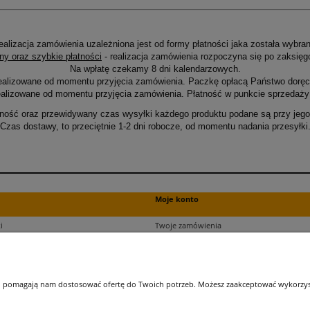
ealizacja zamówienia uzależniona jest od formy płatności jaka została wybran
ny oraz szybkie płatności
- realizacja zamówienia rozpoczyna się po zaksięg
Na wpłatę czekamy 8 dni kalendarzowych.
ealizowane od momentu przyjęcia zamówienia. Paczkę opłacą Państwo doręcz
alizowane od momentu przyjęcia zamówienia. Płatność w punkcie sprzedaży 
ność oraz przewidywany czas wysyłki każdego produktu podane są przy jego 
Czas dostawy, to przeciętnie 1-2 dni robocze, od momentu nadania przesyłki
Moje konto
i
Twoje zamówienia
ści
Ustawienia plików cookies
Ustawienia konta
kupu
Przechowalnia
 i pomagają nam dostosować ofertę do Twoich potrzeb. Możesz zaakceptować wykorzysta
ji zamówień