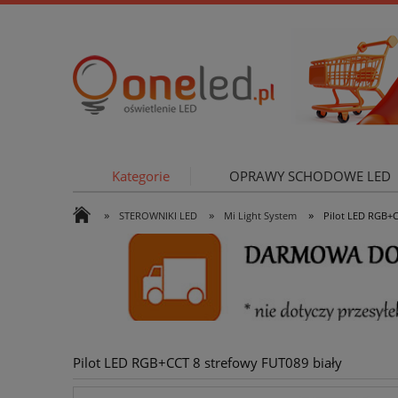
Kategorie
OPRAWY SCHODOWE LED
»
»
»
STEROWNIKI LED
Mi Light System
Pilot LED RGB+C
OŚWIETLE
Pilot LED RGB+CCT 8 strefowy FUT089 biały