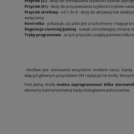
Przycisk (S-)
- służy do zmniejszania szybkości trybów zapr
Przycisk (S+)
- służy do przyspieszania szybkości trybów nad
Przycisk strefowy
- od 1 do 8 - służy do aktywacji lub deakty
wyłączamy.
Kontrolka
- pokazuje, czy pilot jest uruchomiony i reaguje 
Regulacja ciemniej/jaśniej
- suwak umożliwiający zmianę reg
Tryby programowe
- w tym przycisku znajdą państwo kilk
Możliwe jest sterowanie wszystkimi strefami naraz, każdą
włączyć głównym przyciskiem ON i wyłączyć te strefy, którymi
Pod jedną strefę
można zaprogramować kilka sterowni
elementy (taśma/żarówka) będą obsługiwane jednocześnie.