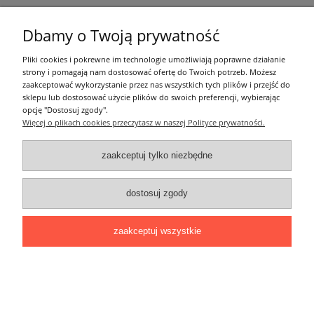
Moje konto
Dbamy o Twoją prywatność
Pliki cookies i pokrewne im technologie umożliwiają poprawne działanie
Pozostałe
strony i pomagają nam dostosować ofertę do Twoich potrzeb. Możesz
zaakceptować wykorzystanie przez nas wszystkich tych plików i przejść do
sklepu lub dostosować użycie plików do swoich preferencji, wybierając
Łatwy dojazd z Sopotu, Gdańska i Gdyni - przekonaj się i kup również na
opcję "Dostosuj zgody".
miejscu!
Więcej o plikach cookies przeczytasz w naszej Polityce prywatności.
ONELED, ul. Kasprowicza 4, 83-000 Pruszcz Gdański
e-mail: biuro@oneled.pl | tel.: 511-711-113 | tel.: 511-115-157 | tel.: 511-711-
225
zaakceptuj tylko niezbędne
pokaż pełną wersję strony
dostosuj zgody
Sklep internetowy Shoper.pl
zaakceptuj wszystkie