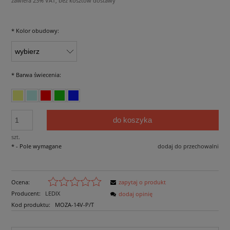
zawiera 23% VAT, bez kosztów dostawy
*
Kolor obudowy:
*
Barwa świecenia:
do koszyka
szt.
*
- Pole wymagane
dodaj do przechowalni
Ocena:
zapytaj o produkt
Producent:
LEDIX
dodaj opinię
Kod produktu:
MOZA-14V-P/T