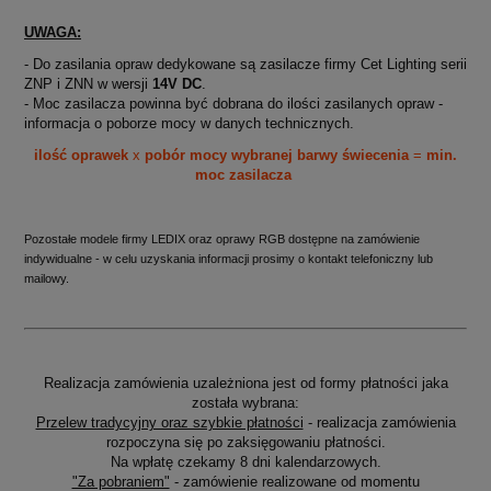
UWAGA:
- Do zasilania opraw dedykowane są zasilacze firmy Cet Lighting serii
ZNP i ZNN w wersji
14V DC
.
- Moc zasilacza powinna być dobrana do ilości zasilanych opraw -
informacja o poborze mocy w danych technicznych.
ilość oprawek
x
pobór mocy wybranej barwy świecenia
=
min.
moc zasilacza
Pozostałe modele firmy LEDIX oraz oprawy RGB dostępne na zamówienie
indywidualne - w celu uzyskania informacji prosimy o kontakt telefoniczny lub
mailowy.
Realizacja zamówienia uzależniona jest od formy płatności jaka
została wybrana:
Przelew tradycyjny oraz szybkie płatności
- realizacja zamówienia
rozpoczyna się po zaksięgowaniu płatności.
Na wpłatę czekamy 8 dni kalendarzowych.
"Za pobraniem"
- zamówienie realizowane od momentu