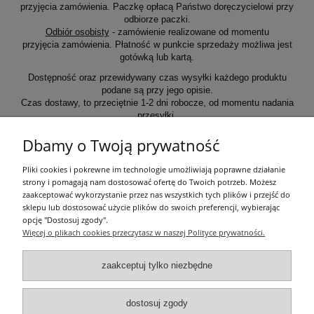
przyjęcia zamówienia. Paczkę opłacą Państwo doręczycielowi przy
odbiorze paczki.
Odbiór osobisty
- zamówienie realizowane od momentu
przyjęcia zamówienia. Płatność w punkcie sprzedaży możliwa jest
gotówką lub kartą.
Dostępność oraz przewidywany czas wysyłki każdego produktu
podane są przy jego opisie.
Czas dostawy, to przeciętnie 1-2 dni robocze, od momentu nadania
przesyłki.
Dbamy o Twoją prywatność
Informacje ogólne
Pliki cookies i pokrewne im technologie umożliwiają poprawne działanie
strony i pomagają nam dostosować ofertę do Twoich potrzeb. Możesz
zaakceptować wykorzystanie przez nas wszystkich tych plików i przejść do
Zakupy
sklepu lub dostosować użycie plików do swoich preferencji, wybierając
opcję "Dostosuj zgody".
Więcej o plikach cookies przeczytasz w naszej Polityce prywatności.
Moje konto
zaakceptuj tylko niezbędne
Pozostałe
dostosuj zgody
Łatwy dojazd z Sopotu, Gdańska i Gdyni - przekonaj się i kup również na