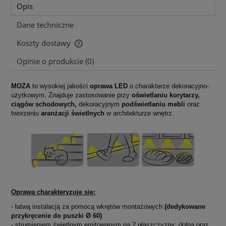
Opis
Dane techniczne
Koszty dostawy
Cena nie zawiera ewentualnych kosztów płatności
Opinie o produkcie (0)
MOZA
to wysokiej jakości
oprawa LED
o charakterze dekoracyjno-
użytkowym. Znajduje zastosowanie przy
oświetlaniu korytarzy,
ciągów schodowych,
dekoracyjnym
podświetlaniu mebli
oraz
tworzeniu
aranżacji świetlnych
w architekturze wnętrz.
Oprawa charakteryzuje się:
- łatwą instalacją za pomocą wkrętów montażowych
(dedykowane
przykręcenie do puszki Ø 60)
- strumieniem świetlnym emitowanym na 2 płaszczyzny: dolną oraz