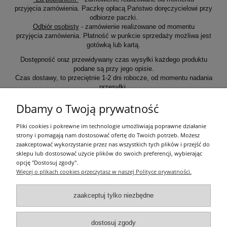
przyjęcia zamówienia. Paczkę opłacą Państwo doręczycielowi przy
odbiorze paczki.
Odbiór osobisty
- zamówienie realizowane od momentu
przyjęcia zamówienia. Płatność w punkcie sprzedaży możliwa jest
gotówką lub kartą.
Dostępność oraz przewidywany czas wysyłki każdego produktu
podane są przy jego opisie.
Czas dostawy, to przeciętnie 1-2 dni robocze, od momentu nadania
przesyłki.
Dbamy o Twoją prywatność
Informacje ogólne
Pliki cookies i pokrewne im technologie umożliwiają poprawne działanie
strony i pomagają nam dostosować ofertę do Twoich potrzeb. Możesz
zaakceptować wykorzystanie przez nas wszystkich tych plików i przejść do
Zakupy
sklepu lub dostosować użycie plików do swoich preferencji, wybierając
opcję "Dostosuj zgody".
Więcej o plikach cookies przeczytasz w naszej Polityce prywatności.
Moje konto
zaakceptuj tylko niezbędne
Pozostałe
dostosuj zgody