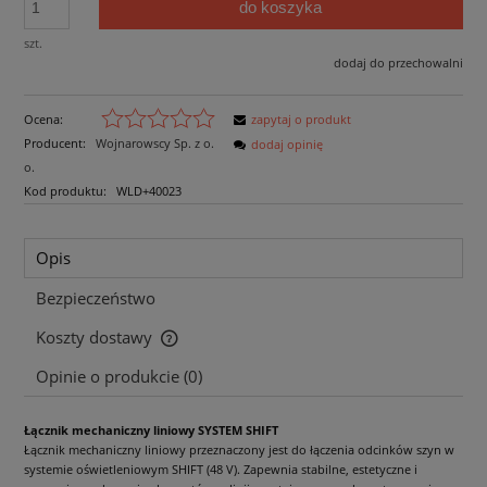
do koszyka
szt.
dodaj do przechowalni
Ocena:
zapytaj o produkt
Producent:
Wojnarowscy Sp. z o.
dodaj opinię
o.
Kod produktu:
WLD+40023
Opis
Bezpieczeństwo
Koszty dostawy
Cena nie zawiera ewentualnych kosztów płatności
Opinie o produkcie (0)
Łącznik mechaniczny liniowy SYSTEM SHIFT
Łącznik mechaniczny liniowy przeznaczony jest do łączenia odcinków szyn w
systemie oświetleniowym SHIFT (48 V). Zapewnia stabilne, estetyczne i