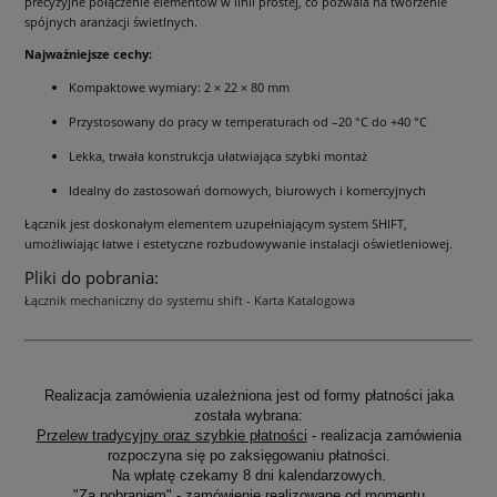
precyzyjne połączenie elementów w linii prostej, co pozwala na tworzenie
spójnych aranżacji świetlnych.
Najważniejsze cechy:
Kompaktowe wymiary: 2 × 22 × 80 mm
Przystosowany do pracy w temperaturach od –20 °C do +40 °C
Lekka, trwała konstrukcja ułatwiająca szybki montaż
Idealny do zastosowań domowych, biurowych i komercyjnych
Łącznik jest doskonałym elementem uzupełniającym system SHIFT,
umożliwiając łatwe i estetyczne rozbudowywanie instalacji oświetleniowej.
Pliki do pobrania:
Łącznik mechaniczny do systemu shift - Karta Katalogowa
Realizacja zamówienia uzależniona jest od formy płatności jaka
została wybrana:
Przelew tradycyjny oraz szybkie płatności
- realizacja zamówienia
rozpoczyna się po zaksięgowaniu płatności.
Na wpłatę czekamy 8 dni kalendarzowych.
"Za pobraniem"
- zamówienie realizowane od momentu