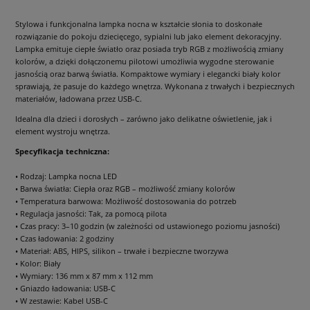
Stylowa i funkcjonalna lampka nocna w kształcie słonia to doskonałe
rozwiązanie do pokoju dziecięcego, sypialni lub jako element dekoracyjny.
Lampka emituje ciepłe światło oraz posiada tryb RGB z możliwością zmiany
kolorów, a dzięki dołączonemu pilotowi umożliwia wygodne sterowanie
jasnością oraz barwą światła. Kompaktowe wymiary i elegancki biały kolor
sprawiają, że pasuje do każdego wnętrza. Wykonana z trwałych i bezpiecznych
materiałów, ładowana przez USB-C.
Idealna dla dzieci i dorosłych – zarówno jako delikatne oświetlenie, jak i
element wystroju wnętrza.
Specyfikacja techniczna:
• Rodzaj: Lampka nocna LED
• Barwa światła: Ciepła oraz RGB – możliwość zmiany kolorów
• Temperatura barwowa: Możliwość dostosowania do potrzeb
• Regulacja jasności: Tak, za pomocą pilota
• Czas pracy: 3–10 godzin (w zależności od ustawionego poziomu jasności)
• Czas ładowania: 2 godziny
• Materiał: ABS, HIPS, silikon – trwałe i bezpieczne tworzywa
• Kolor: Biały
• Wymiary: 136 mm x 87 mm x 112 mm
• Gniazdo ładowania: USB-C
• W zestawie: Kabel USB-C