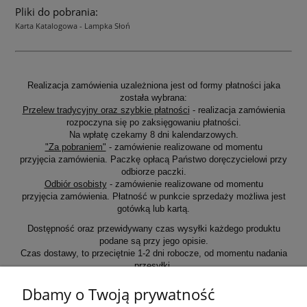
Pliki do pobrania:
Karta Katalogowa - Lampka Słoń
Realizacja zamówienia uzależniona jest od formy płatności jaka
została wybrana:
Przelew tradycyjny oraz szybkie płatności
- realizacja zamówienia
rozpoczyna się po zaksięgowaniu płatności.
Na wpłatę czekamy 8 dni kalendarzowych.
"Za pobraniem"
- zamówienie realizowane od momentu
przyjęcia zamówienia. Paczkę opłacą Państwo doręczycielowi przy
odbiorze paczki.
Odbiór osobisty
- zamówienie realizowane od momentu
przyjęcia zamówienia. Płatność w punkcie sprzedaży możliwa jest
gotówką lub kartą.
Dostępność oraz przewidywany czas wysyłki każdego produktu
podane są przy jego opisie.
Czas dostawy, to przeciętnie 1-2 dni robocze, od momentu nadania
przesyłki.
Dbamy o Twoją prywatność