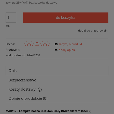
zawiera 23% VAT, bez kosztów dostawy
do koszyka
szt.
dodaj do przechowalni
Ocena:
zapytaj o produkt
Producent:
-
dodaj opinię
Kod produktu:
MW61258
Opis
Bezpieczeństwo
Koszty dostawy
Cena nie zawiera ewentualnych kosztów płatności
Opinie o produkcie (0)
MARY'S – Lampka nocna LED Słoń Biały RGB z pilotem (USB-C)