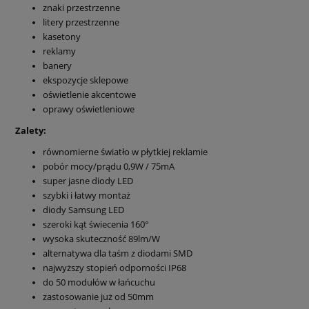
znaki przestrzenne
litery przestrzenne
kasetony
reklamy
banery
ekspozycje sklepowe
oświetlenie akcentowe
oprawy oświetleniowe
Zalety:
równomierne światło w płytkiej reklamie
pobór mocy/prądu 0,9W / 75mA
super jasne diody LED
szybki i łatwy montaż
diody Samsung LED
szeroki kąt świecenia 160°
wysoka skuteczność 89lm/W
alternatywa dla taśm z diodami SMD
najwyższy stopień odporności IP68
do 50 modułów w łańcuchu
zastosowanie już od 50mm