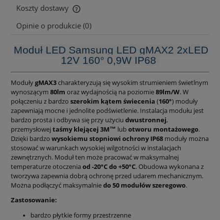
Koszty dostawy
Cena nie zawiera ewentualnych kosztów płatności
Opinie o produkcie (0)
Moduł LED Samsung LED gMAX2 2xLED
12V 160° 0,9W IP68
Moduły
gMAX3
charakteryzują się wysokim strumieniem świetlnym
wynoszącym
80lm
oraz wydajnością na poziomie
89lm/W
. W
połączeniu z bardzo
szerokim kątem świecenia
(
160°
) moduły
zapewniają mocne i jednolite podświetlenie. Instalacja modułu jest
bardzo prosta i odbywa się przy użyciu
dwustronnej
,
przemysłowej
taśmy klejącej 3M™
lub
otworu montażowego
.
Dzięki bardzo
wysokiemu stopniowi ochrony IP68
moduły można
stosować w warunkach wysokiej wilgotności w instalacjach
zewnętrznych. Moduł ten może pracować w maksymalnej
temperaturze otoczenia
od -20°C do +50°C
. Obudowa wykonana z
tworzywa zapewnia dobrą ochronę przed udarem mechanicznym.
Można podłączyć maksymalnie
do 50 modułów szeregowo
.
Zastosowanie:
bardzo płytkie formy przestrzenne