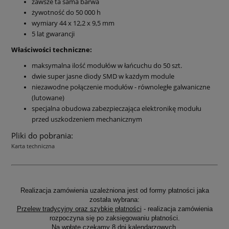
zawsze ta sama barwa
żywotność do 50 000 h
wymiary 44 x 12,2 x 9,5 mm
5 lat gwarancji
Właściwości techniczne:
maksymalna ilość modułów w łańcuchu do 50 szt.
dwie super jasne diody SMD w każdym module
niezawodne połączenie modułów - równoległe galwaniczne
(lutowane)
specjalna obudowa zabezpieczająca elektronikę modułu
przed uszkodzeniem mechanicznym
Pliki do pobrania:
Karta techniczna
Realizacja zamówienia uzależniona jest od formy płatności jaka
została wybrana:
Przelew tradycyjny oraz szybkie płatności
- realizacja zamówienia
rozpoczyna się po zaksięgowaniu płatności.
Na wpłatę czekamy 8 dni kalendarzowych.