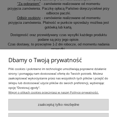
"Za pobraniem"
- zamówienie realizowane od momentu
przyjęcia zamówienia. Paczkę opłacą Państwo doręczycielowi przy
odbiorze paczki.
Odbiór osobisty
- zamówienie realizowane od momentu
przyjęcia zamówienia. Płatność w punkcie sprzedaży możliwa jest
gotówką lub kartą.
Dostępność oraz przewidywany czas wysyłki każdego produktu
podane są przy jego opisie.
Czas dostawy, to przeciętnie 1-2 dni robocze, od momentu nadania
przesyłki.
Dbamy o Twoją prywatność
Informacje ogólne
Pliki cookies i pokrewne im technologie umożliwiają poprawne działanie
strony i pomagają nam dostosować ofertę do Twoich potrzeb. Możesz
zaakceptować wykorzystanie przez nas wszystkich tych plików i przejść do
Zakupy
sklepu lub dostosować użycie plików do swoich preferencji, wybierając
opcję "Dostosuj zgody".
Więcej o plikach cookies przeczytasz w naszej Polityce prywatności.
Moje konto
zaakceptuj tylko niezbędne
Pozostałe