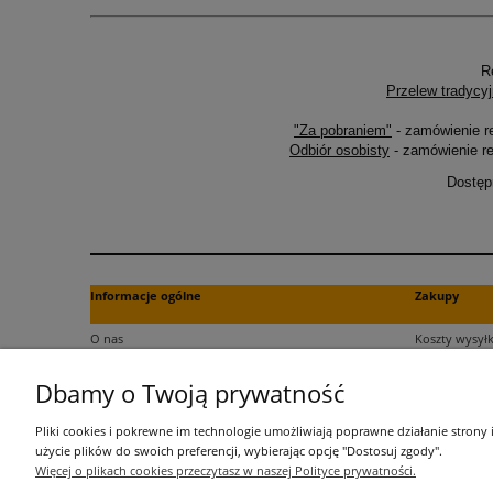
R
Przelew tradycyj
"Za pobraniem"
- zamówienie r
Odbiór osobisty
- zamówienie re
Dostęp
Informacje ogólne
Zakupy
O nas
Koszty wysyłk
Kontakt
Formy płatno
Dbamy o Twoją prywatność
Regulamin
Czas dostawy
Polityka plików cookies
Dokument za
Pliki cookies i pokrewne im technologie umożliwiają poprawne działanie strony
Polityka prywatności
Czas realizac
użycie plików do swoich preferencji, wybierając opcję "Dostosuj zgody".
Więcej o plikach cookies przeczytasz w naszej Polityce prywatności.
Informacje o przetwarzaniu danych