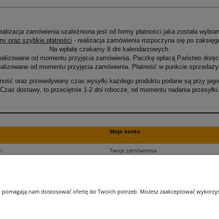
ealizacja zamówienia uzależniona jest od formy płatności jaka została wybran
ny oraz szybkie płatności
- realizacja zamówienia rozpoczyna się po zaksięg
Na wpłatę czekamy 8 dni kalendarzowych.
ealizowane od momentu przyjęcia zamówienia. Paczkę opłacą Państwo doręcz
alizowane od momentu przyjęcia zamówienia. Płatność w punkcie sprzedaży 
ność oraz przewidywany czas wysyłki każdego produktu podane są przy jego 
Czas dostawy, to przeciętnie 1-2 dni robocze, od momentu nadania przesyłki
Moje konto
i
Twoje zamówienia
ści
Ustawienia plików cookies
Ustawienia konta
kupu
Przechowalnia
 i pomagają nam dostosować ofertę do Twoich potrzeb. Możesz zaakceptować wykorzysta
ji zamówień