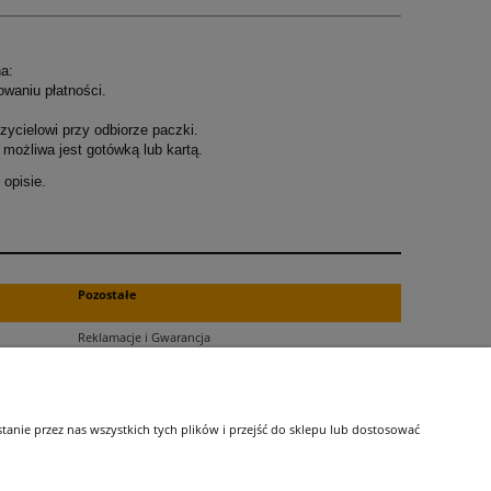
a:
owaniu płatności.
ycielowi przy odbiorze paczki.
możliwa jest gotówką lub kartą.
opisie.
.
Pozostałe
Reklamacje i Gwarancja
Zwroty
Blog
nie przez nas wszystkich tych plików i przejść do sklepu lub dostosować