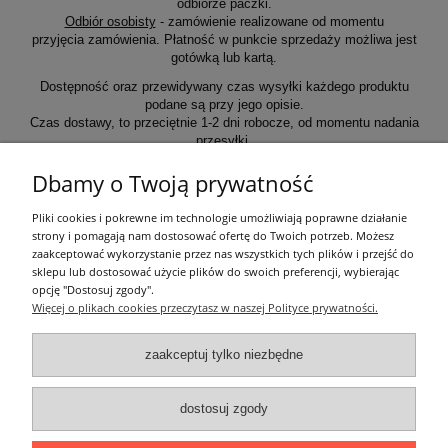
odbiorze paczki.
Odbiór osobisty
- zamówienie realizowane od momentu
przyjęcia zamówienia. Płatność w punkcie sprzedaży możliwa jest
gotówką lub kartą.
Dostępność oraz przewidywany czas wysyłki każdego produktu
podane są przy jego opisie.
Czas dostawy, to przeciętnie 1-2 dni robocze, od momentu nadania
przesyłki.
Dbamy o Twoją prywatność
Informacje ogólne
Pliki cookies i pokrewne im technologie umożliwiają poprawne działanie
strony i pomagają nam dostosować ofertę do Twoich potrzeb. Możesz
zaakceptować wykorzystanie przez nas wszystkich tych plików i przejść do
Zakupy
sklepu lub dostosować użycie plików do swoich preferencji, wybierając
opcję "Dostosuj zgody".
Więcej o plikach cookies przeczytasz w naszej Polityce prywatności.
Moje konto
zaakceptuj tylko niezbędne
Pozostałe
dostosuj zgody
Łatwy dojazd z Sopotu, Gdańska i Gdyni - przekonaj się i kup również na
miejscu!