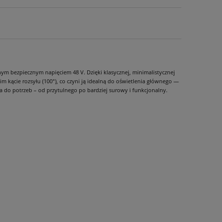
ym bezpiecznym napięciem 48 V. Dzięki klasycznej, minimalistycznej
kącie rozsyłu (100°), co czyni ją idealną do oświetlenia głównego —
a do potrzeb – od przytulnego po bardziej surowy i funkcjonalny.