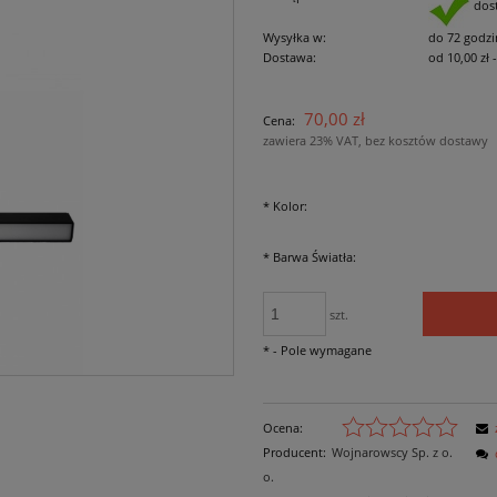
dos
Wysyłka w:
do 72 godzi
Dostawa:
od 10,00 zł
Cena nie zawiera ewe
70,00 zł
Cena:
płatności
zawiera 23% VAT, bez kosztów dostawy
*
Kolor:
*
Barwa Światła:
szt.
*
- Pole wymagane
Ocena:
Producent:
Wojnarowscy Sp. z o.
o.