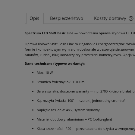
Opis
Bezpieczeństwo
Koszty dostawy
Spectrum LED Shift Basic Line
— nowoczesna oprawa szynowa LED do
Oprawa liniowa Shift Basic Line to eleganckie i energooszczędne roz
formie i kompaktowym wymiarom doskonale wpasowuje się zarówno w now
salonów, kuchni, biur, korytarzy czy przestrzeni komercyjnych. Opcja 
Dane techniczne (typowe warianty):
Moc: 10 W
Strumień świetlny: ok. 1100 lm
Barwa światła: dostępne warianty — np. 2700 K (ciepła biała) lu
Kąt rozsyłu światła: 100° — szeroki, jednorodny strumień
Napięcie zasilania: 48 V, system szynowy
Materiał obudowy: aluminium + PC (poliwęglan)
Klasa szczelności: IP20 — przeznaczona do użytku wewnętrzne