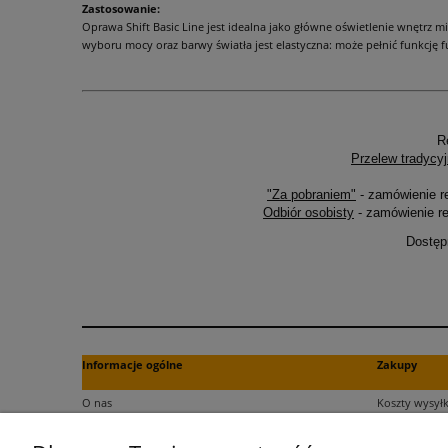
Zastosowanie:
Oprawa Shift Basic Line jest idealna jako główne oświetlenie wnętrz mi
wyboru mocy oraz barwy światła jest elastyczna: może pełnić funkcję f
R
Przelew tradycyj
"Za pobraniem"
- zamówienie r
Odbiór osobisty
- zamówienie re
Dostęp
Informacje ogólne
Zakupy
O nas
Koszty wysyłk
Kontakt
Formy płatno