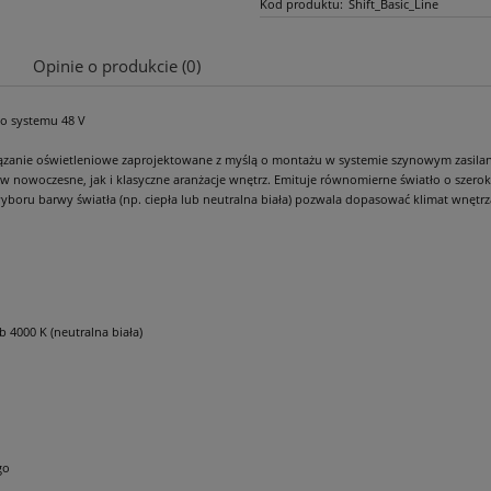
Kod produktu:
Shift_Basic_Line
Opinie o produkcie (0)
 systemu 48 V
Cena nie zawiera ewentualnych kosztów
płatności
wiązanie oświetleniowe zaprojektowane z myślą o montażu w systemie szynowym zasilan
oczesne, jak i klasyczne aranżacje wnętrz. Emituje równomierne światło o szerokim 
wyboru barwy światła (np. ciepła lub neutralna biała) pozwala dopasować klimat wnętrz
b 4000 K (neutralna biała)
go