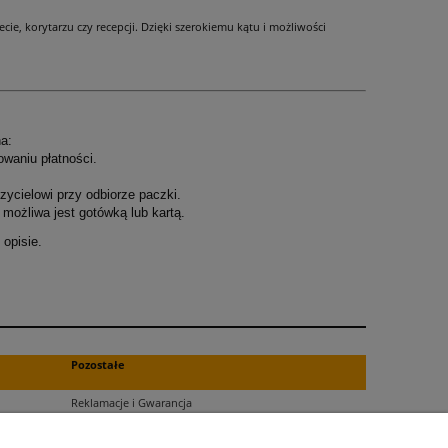
ie, korytarzu czy recepcji. Dzięki szerokiemu kątu i możliwości
a:
owaniu płatności.
ycielowi przy odbiorze paczki.
możliwa jest gotówką lub kartą.
opisie.
.
Pozostałe
Reklamacje i Gwarancja
Zwroty