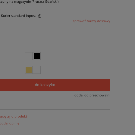
tępny na magazynie (Pruszcz Gdański)
n
- Kurier standard Inpost
sprawdź formy dostawy
ntualnych kosztów
do koszyka
dodaj do przechowalni
zapytaj o produkt
dodaj opinię