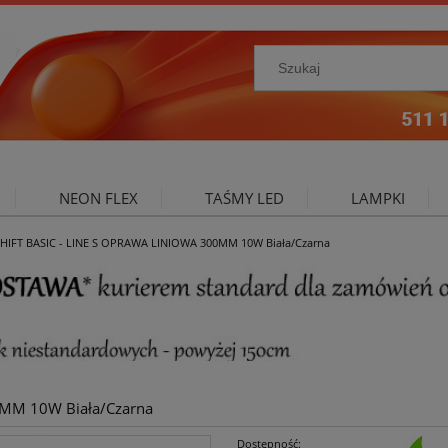
NEON FLEX
TAŚMY LED
LAMPKI
HIFT BASIC - LINE S OPRAWA LINIOWA 300MM 10W Biała/Czarna
NIE ZEWNĘTRZNE
OŚWIETLENIE DO SALONU
A
0MM 10W Biała/Czarna
Dostępność: