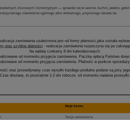
eszkalnych, biurowych i komercyjnych — sprawdzi się w salonie, kuchni, jadalni, gabinec
unkcjonalnego oświetlenia ogólnego albo delikatnego, przytulnego światła tła.
ealizacja zamówienia uzależniona jest od formy płatności jaka została wybran
ny oraz szybkie płatności
- realizacja zamówienia rozpoczyna się po zaksięg
Na wpłatę czekamy 8 dni kalendarzowych.
ealizowane od momentu przyjęcia zamówienia. Paczkę opłacą Państwo doręcz
alizowane od momentu przyjęcia zamówienia. Płatność w punkcie sprzedaży 
ność oraz przewidywany czas wysyłki każdego produktu podane są przy jego 
Czas dostawy, to przeciętnie 1-2 dni robocze, od momentu nadania przesyłki
Moje konto
i
Twoje zamówienia
ści
Ustawienia plików cookies