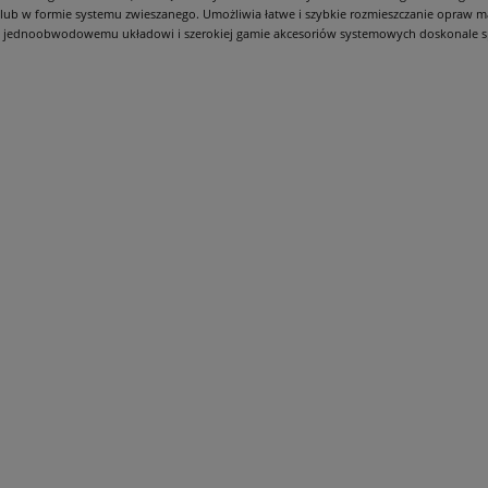
ub w formie systemu zwieszanego. Umożliwia łatwe i szybkie rozmieszczanie opraw ma
płatności
ki jednoobwodowemu układowi i szerokiej gamie akcesoriów systemowych doskonale spr