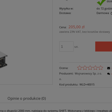
dos
Wysyłka w:
do 72 godzi
Dostawa:
Darmowa
Cena nie zawiera ewentualnych kosztów
205,00 zł
Cena:
płatności
zawiera 23% VAT, bez kosztów dostawy
szt.
Ocena:
Producent:
Wojnarowscy Sp. z o.
o.
Kod produktu:
WLD+40015
Opinie o produkcie (0)
na o długości 2000 mm, należąca do systemu SHIFT. Wykonana z lekkiego i trwałego alu
Cena nie zawiera ewentualnych kosztów