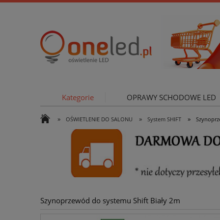
Kategorie
OPRAWY SCHODOWE LED
»
»
»
OŚWIETLENIE DO SALONU
System SHIFT
Szynoprz
OŚWIETLE
Szynoprzewód do systemu Shift Biały 2m