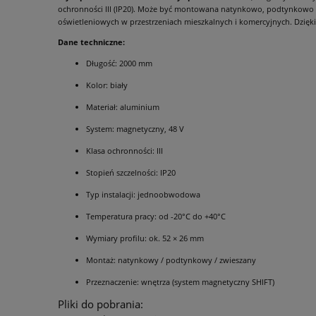
ochronności III (IP20). Może być montowana natynkowo, podtynkowo l
oświetleniowych w przestrzeniach mieszkalnych i komercyjnych. Dzię
Dane techniczne:
Długość: 2000 mm
Kolor: biały
Materiał: aluminium
System: magnetyczny, 48 V
Klasa ochronności: III
Stopień szczelności: IP20
Typ instalacji: jednoobwodowa
Temperatura pracy: od -20°C do +40°C
Wymiary profilu: ok. 52 × 26 mm
Montaż: natynkowy / podtynkowy / zwieszany
Przeznaczenie: wnętrza (system magnetyczny SHIFT)
Pliki do pobrania: