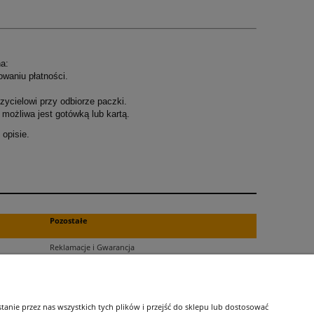
a:
owaniu płatności.
ycielowi przy odbiorze paczki.
możliwa jest gotówką lub kartą.
opisie.
.
Pozostałe
Reklamacje i Gwarancja
Zwroty
Blog
nie przez nas wszystkich tych plików i przejść do sklepu lub dostosować