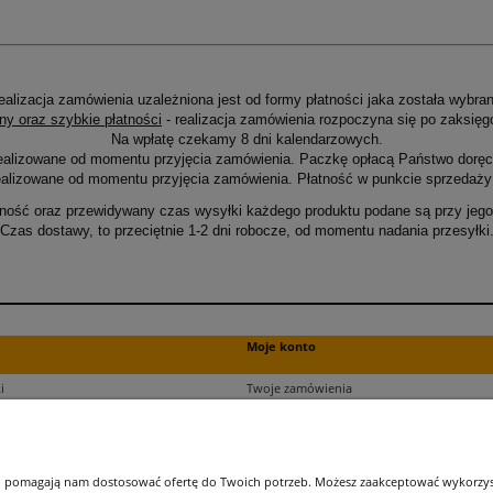
ealizacja zamówienia uzależniona jest od formy płatności jaka została wybran
ny oraz szybkie płatności
- realizacja zamówienia rozpoczyna się po zaksięg
Na wpłatę czekamy 8 dni kalendarzowych.
ealizowane od momentu przyjęcia zamówienia. Paczkę opłacą Państwo doręcz
alizowane od momentu przyjęcia zamówienia. Płatność w punkcie sprzedaży 
ność oraz przewidywany czas wysyłki każdego produktu podane są przy jego 
Czas dostawy, to przeciętnie 1-2 dni robocze, od momentu nadania przesyłki
Moje konto
i
Twoje zamówienia
ści
Ustawienia plików cookies
Ustawienia konta
kupu
Przechowalnia
 i pomagają nam dostosować ofertę do Twoich potrzeb. Możesz zaakceptować wykorzysta