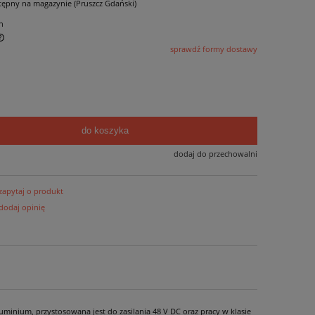
tępny na magazynie (Pruszcz Gdański)
n
sprawdź formy dostawy
do koszyka
dodaj do przechowalni
zapytaj o produkt
dodaj opinię
minium, przystosowana jest do zasilania 48 V DC oraz pracy w klasie