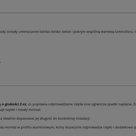
ody zostały umieszczone bardzo blisko siebie i pokryte wspólną warstwą luminoforu, d
,
o grubości 2 oz
, co poprawia odprowadzanie ciepła oraz ogranicza spadki napięcia. Z
je szybki i trwały montaż.
idealnie dopasować jej długość do konkretnej instalacji.
 się montaż w profilu aluminiowym, który skutecznie odprowadza ciepło i dodatkowo 