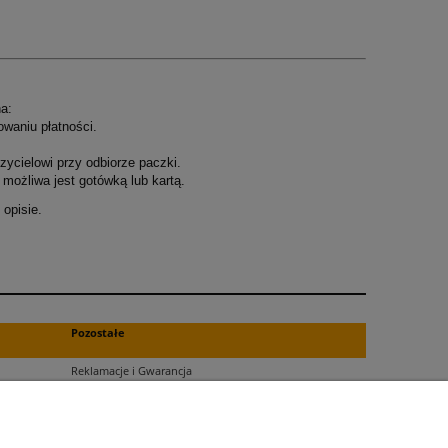
a:
owaniu płatności.
ycielowi przy odbiorze paczki.
możliwa jest gotówką lub kartą.
opisie.
.
Pozostałe
Reklamacje i Gwarancja
Zwroty
Blog