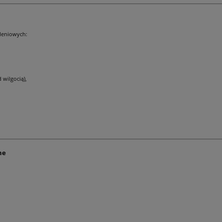
leniowych:
 wilgocią),
ne