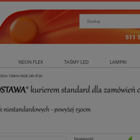
NEON FLEX
TAŚMY LED
LAMPKI
ED/m 15W/m RGB 24V IP20
NIE ZEWNĘTRZNE
OŚWIETLENIE DO SALONU
A
Dostępność: