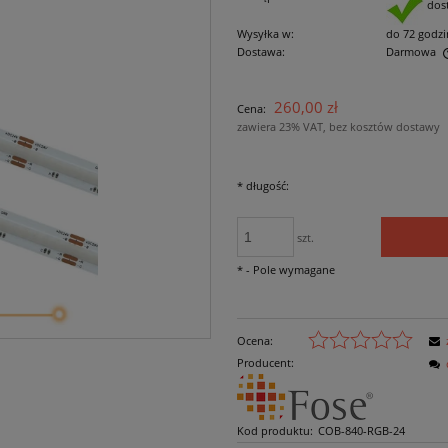
dos
Wysyłka w:
do 72 godzi
Dostawa:
Darmowa
Cena nie zawiera ewentualnych kosztów
260,00 zł
Cena:
płatności
zawiera 23% VAT, bez kosztów dostawy
*
długość:
szt.
*
- Pole wymagane
Ocena:
Producent:
Kod produktu:
COB-840-RGB-24