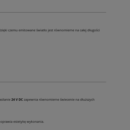
zięki czemu emitowane światło jest równomierne na całej długości
asilanie
24 V DC
zapewnia równomierne świecenie na dłuższych
poprawia estetykę wykonania.