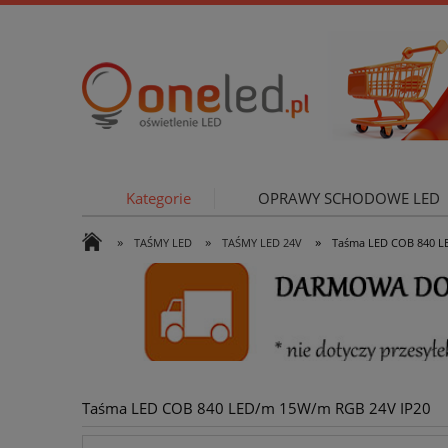
Kategorie
OPRAWY SCHODOWE LED
»
»
»
TAŚMY LED
TAŚMY LED 24V
Taśma LED COB 840 L
OŚWIETLE
Taśma LED COB 840 LED/m 15W/m RGB 24V IP20