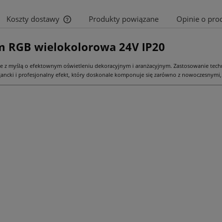
Koszty dostawy
Produkty powiązane
Opinie o prod
 RGB wielokolorowa 24V IP20
Cena nie zawiera ewentualnych kosztów
płatności
z myślą o efektownym oświetleniu dekoracyjnym i aranżacyjnym. Zastosowanie technol
ancki i profesjonalny efekt, który doskonale komponuje się zarówno z nowoczesnymi, 