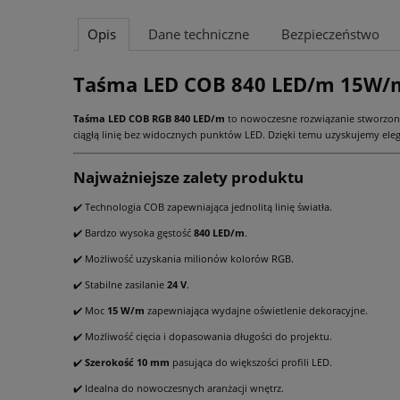
Opis
Dane techniczne
Bezpieczeństwo
Taśma LED COB 840 LED/m 15W/m
Taśma LED COB RGB 840 LED/m
to nowoczesne rozwiązanie stworzone 
ciągłą linię bez widocznych punktów LED. Dzięki temu uzyskujemy eleg
Najważniejsze zalety produktu
✔️ Technologia COB zapewniająca jednolitą linię światła.
✔️ Bardzo wysoka gęstość
840 LED/m
.
✔️ Możliwość uzyskania milionów kolorów RGB.
✔️ Stabilne zasilanie
24 V
.
✔️ Moc
15 W/m
zapewniająca wydajne oświetlenie dekoracyjne.
✔️ Możliwość cięcia i dopasowania długości do projektu.
✔️
Szerokość 10 mm
pasująca do większości profili LED.
✔️ Idealna do nowoczesnych aranżacji wnętrz.