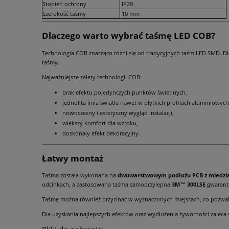
Stopień ochrony
IP20
Szerokość taśmy
10 mm
Dlaczego warto wybrać taśmę LED COB?
Technologia COB znacząco różni się od tradycyjnych taśm LED SMD. Di
taśmy.
Najważniejsze zalety technologii COB:
brak efektu pojedynczych punktów świetlnych,
jednolita linia światła nawet w płytkich profilach aluminiowych
nowoczesny i estetyczny wygląd instalacji,
większy komfort dla wzroku,
doskonały efekt dekoracyjny.
Łatwy montaż
Taśma została wykonana na
dwuwarstwowym podłożu PCB z miedzią 
odcinkach, a zastosowana taśma samoprzylepna
3M™ 300LSE
gwarantu
Taśmę można również przycinać w wyznaczonych miejscach, co pozwala 
Dla uzyskania najlepszych efektów oraz wydłużenia żywotności zaleca