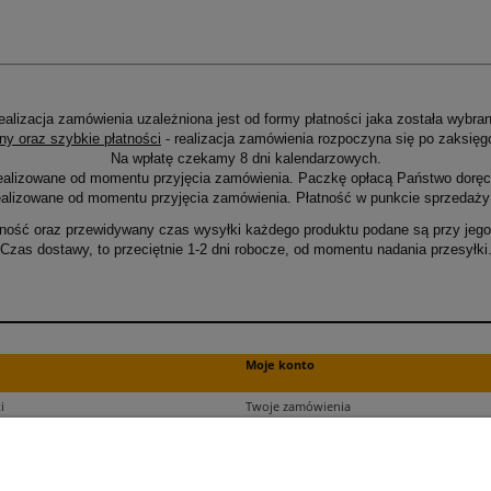
ealizacja zamówienia uzależniona jest od formy płatności jaka została wybran
ny oraz szybkie płatności
- realizacja zamówienia rozpoczyna się po zaksięg
Na wpłatę czekamy 8 dni kalendarzowych.
ealizowane od momentu przyjęcia zamówienia. Paczkę opłacą Państwo doręcz
alizowane od momentu przyjęcia zamówienia. Płatność w punkcie sprzedaży 
ność oraz przewidywany czas wysyłki każdego produktu podane są przy jego 
Czas dostawy, to przeciętnie 1-2 dni robocze, od momentu nadania przesyłki
Moje konto
i
Twoje zamówienia
ści
Ustawienia plików cookies
Ustawienia konta
kupu
Przechowalnia