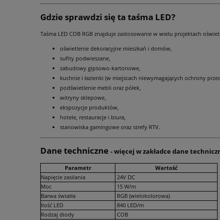
Gdzie sprawdzi się ta taśma LED?
Taśma LED COB RGB znajduje zastosowanie w wielu projektach oświet
oświetlenie dekoracyjne mieszkań i domów,
sufity podwieszane,
zabudowy gipsowo-kartonowe,
kuchnie i łazienki (w miejscach niewymagających ochrony przed
podświetlenie mebli oraz półek,
witryny sklepowe,
ekspozycje produktów,
hotele, restauracje i biura,
stanowiska gamingowe oraz strefy RTV.
Dane techniczne
- więcej w zakładce dane technicz
Parametr
Wartość
Napięcie zasilania
24V DC
Moc
15 W/m
Barwa światła
RGB (wielokolorowa)
Ilość LED
840 LED/m
Rodzaj diody
COB