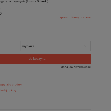
tępny na magazynie (Pruszcz Gdański)
n
sprawdź formy dostawy
do koszyka
dodaj do przechowalni
zapytaj o produkt
dodaj opinię