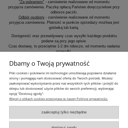
"Za pobraniem"
- zamówienie realizowane od momentu
przyjęcia zamówienia. Paczkę opłacą Państwo doręczycielowi przy
odbiorze paczki.
Odbiór osobisty
- zamówienie realizowane od momentu
przyjęcia zamówienia. Płatność w punkcie sprzedaży możliwa jest
gotówką lub kartą.
Dostępność oraz przewidywany czas wysyłki każdego produktu
podane są przy jego opisie.
Czas dostawy, to przeciętnie 1-2 dni robocze, od momentu nadania
przesyłki.
Dbamy o Twoją prywatność
Informacje ogólne
Pliki cookies i pokrewne im technologie umożliwiają poprawne działanie
strony i pomagają nam dostosować ofertę do Twoich potrzeb. Możesz
zaakceptować wykorzystanie przez nas wszystkich tych plików i przejść do
Zakupy
sklepu lub dostosować użycie plików do swoich preferencji, wybierając
opcję "Dostosuj zgody".
Więcej o plikach cookies przeczytasz w naszej Polityce prywatności.
Moje konto
zaakceptuj tylko niezbędne
Pozostałe
dostosuj zgody