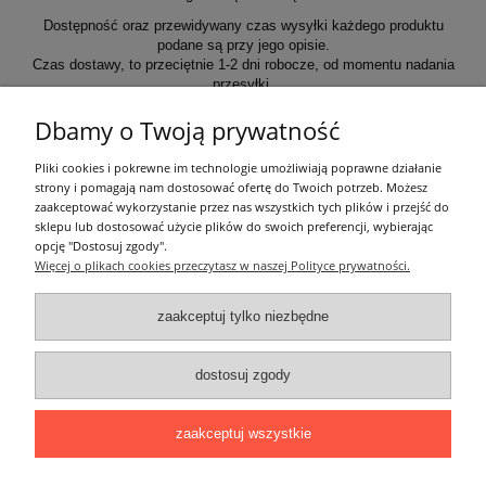
Dostępność oraz przewidywany czas wysyłki każdego produktu
podane są przy jego opisie.
Czas dostawy, to przeciętnie 1-2 dni robocze, od momentu nadania
przesyłki.
Dbamy o Twoją prywatność
Informacje ogólne
Pliki cookies i pokrewne im technologie umożliwiają poprawne działanie
strony i pomagają nam dostosować ofertę do Twoich potrzeb. Możesz
zaakceptować wykorzystanie przez nas wszystkich tych plików i przejść do
Zakupy
sklepu lub dostosować użycie plików do swoich preferencji, wybierając
opcję "Dostosuj zgody".
Więcej o plikach cookies przeczytasz w naszej Polityce prywatności.
Moje konto
zaakceptuj tylko niezbędne
Pozostałe
dostosuj zgody
Łatwy dojazd z Sopotu, Gdańska i Gdyni - przekonaj się i kup również na
miejscu!
ONELED, ul. Kasprowicza 4, 83-000 Pruszcz Gdański
zaakceptuj wszystkie
e-mail: biuro@oneled.pl | tel.: 511-711-113 | tel.: 511-115-157 | tel.: 511-711-
225