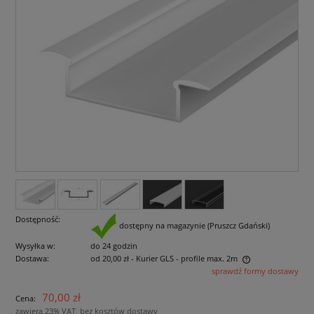
Dostępność:
dostępny na magazynie (Pruszcz Gdański)
Wysyłka w:
do 24 godzin
Dostawa:
od 20,00 zł
- Kurier GLS - profile max. 2m
sprawdź formy dostawy
Cena nie zawiera ewentualnych kosztów płatności
70,00 zł
Cena:
zawiera 23% VAT, bez kosztów dostawy