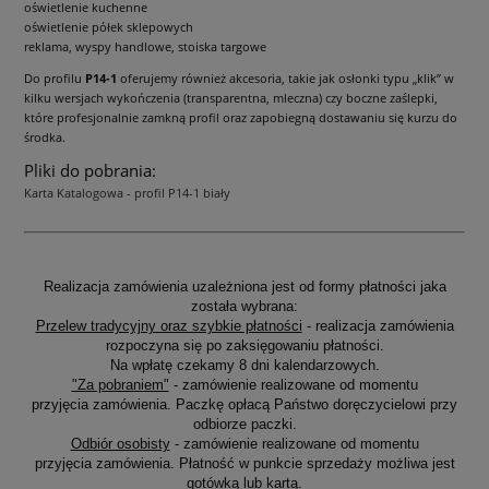
oświetlenie kuchenne
oświetlenie półek sklepowych
reklama, wyspy handlowe, stoiska targowe
Do profilu
P14-1
oferujemy również akcesoria, takie jak osłonki typu „klik” w
kilku wersjach wykończenia (transparentna, mleczna) czy boczne zaślepki,
które profesjonalnie zamkną profil oraz zapobiegną dostawaniu się kurzu do
środka.
Pliki do pobrania:
Karta Katalogowa - profil P14-1 biały
Realizacja zamówienia uzależniona jest od formy płatności jaka
została wybrana:
Przelew tradycyjny oraz szybkie płatności
- realizacja zamówienia
rozpoczyna się po zaksięgowaniu płatności.
Na wpłatę czekamy 8 dni kalendarzowych.
"Za pobraniem"
- zamówienie realizowane od momentu
przyjęcia zamówienia. Paczkę opłacą Państwo doręczycielowi przy
odbiorze paczki.
Odbiór osobisty
- zamówienie realizowane od momentu
przyjęcia zamówienia. Płatność w punkcie sprzedaży możliwa jest
gotówką lub kartą.