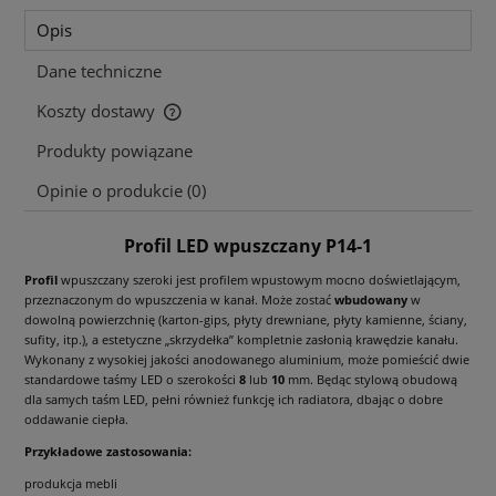
Opis
Dane techniczne
Koszty dostawy
Cena nie zawiera ewentualnych kosztów płatności
Produkty powiązane
Opinie o produkcie (0)
Profil LED wpuszczany P14-1
Profil
wpuszczany szeroki jest profilem wpustowym mocno doświetlającym,
przeznaczonym do wpuszczenia w kanał. Może zostać
wbudowany
w
dowolną powierzchnię (karton-gips, płyty drewniane, płyty kamienne, ściany,
sufity, itp.), a estetyczne „skrzydełka” kompletnie zasłonią krawędzie kanału.
Wykonany z wysokiej jakości anodowanego aluminium, może pomieścić dwie
standardowe taśmy LED o szerokości
8
lub
10
mm. Będąc stylową obudową
dla samych taśm LED, pełni również funkcję ich radiatora, dbając o dobre
oddawanie ciepła.
Przykładowe zastosowania:
produkcja mebli