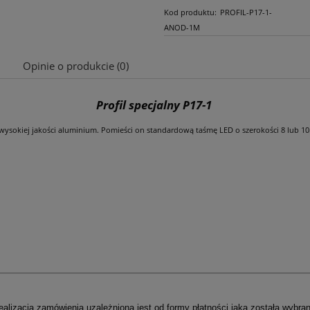
Kod produktu:
PROFIL-P17-1-
ANOD-1M
Opinie o produkcie (0)
Cena nie zawiera ewentualnych kosztów
Profil specjalny P17-1
płatności
 z wysokiej jakości aluminium. Pomieści on standardową taśmę LED o szerokości 8 lub 1
ealizacja zamówienia uzależniona jest od formy płatności jaka została wybran