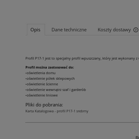
Opis
Dane techniczne
Koszty dostawy
Profil P17-1 jest to specjalny profil wpuszczany, który jest wykonany
Profil można zastosować do:
-
oświetlenia domu
-
oświetlenie półek sklepowych
-
oświetlenie ścienne
-
oświetlenie wewnątrz szaf i garderób
-
oświetlenie liniowe
Pliki do pobrania:
Karta Katalogowa - profil P17-1 srebrny
R