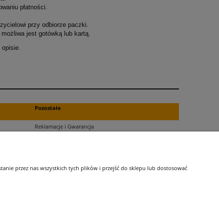
owaniu płatności.
ycielowi przy odbiorze paczki.
możliwa jest gotówką lub kartą.
opisie.
.
Pozostałe
Reklamacje i Gwarancja
Zwroty
Blog
nie przez nas wszystkich tych plików i przejść do sklepu lub dostosować