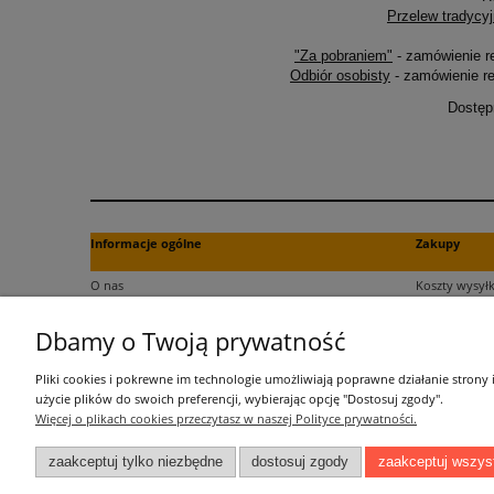
Przelew tradycyj
"Za pobraniem"
- zamówienie r
Odbiór osobisty
- zamówienie re
Dostęp
Informacje ogólne
Zakupy
O nas
Koszty wysyłk
Kontakt
Formy płatno
Dbamy o Twoją prywatność
Regulamin
Czas dostawy
Polityka plików cookies
Dokument za
Pliki cookies i pokrewne im technologie umożliwiają poprawne działanie strony
Polityka prywatności
Czas realizac
użycie plików do swoich preferencji, wybierając opcję "Dostosuj zgody".
Więcej o plikach cookies przeczytasz w naszej Polityce prywatności.
Informacje o przetwarzaniu danych
zaakceptuj tylko niezbędne
dostosuj zgody
zaakceptuj wszys