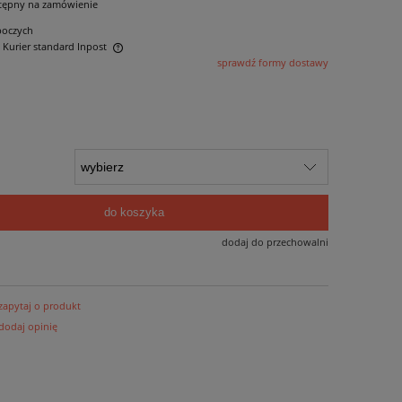
tępny na zamówienie
boczych
- Kurier standard Inpost
sprawdź formy dostawy
ntualnych kosztów
do koszyka
dodaj do przechowalni
zapytaj o produkt
dodaj opinię