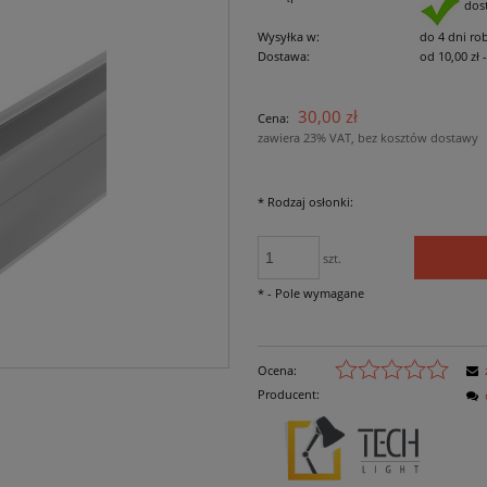
dos
Wysyłka w:
do 4 dni ro
Dostawa:
od 10,00 zł
Cena nie zawiera ewe
30,00 zł
Cena:
płatności
zawiera 23% VAT, bez kosztów dostawy
*
Rodzaj osłonki:
szt.
*
- Pole wymagane
Ocena:
Producent: