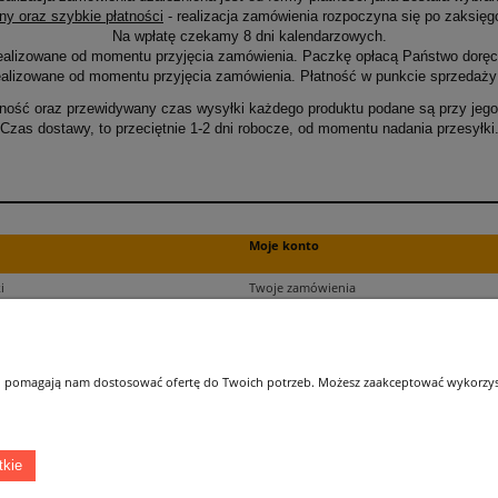
ny oraz szybkie płatności
- realizacja zamówienia rozpoczyna się po zaksięg
Na wpłatę czekamy 8 dni kalendarzowych.
ealizowane od momentu przyjęcia zamówienia. Paczkę opłacą Państwo doręcz
alizowane od momentu przyjęcia zamówienia. Płatność w punkcie sprzedaży 
ność oraz przewidywany czas wysyłki każdego produktu podane są przy jego 
Czas dostawy, to przeciętnie 1-2 dni robocze, od momentu nadania przesyłki
Moje konto
i
Twoje zamówienia
ści
Ustawienia plików cookies
Ustawienia konta
kupu
Przechowalnia
 i pomagają nam dostosować ofertę do Twoich potrzeb. Możesz zaakceptować wykorzysta
ji zamówień
tkie
Łatwy dojazd z Sopotu, Gdańska i Gdyni - przekonaj się i kup również na miejscu!
ONELED, ul. Kasprowicza 4, 83-000 Pruszcz Gdański