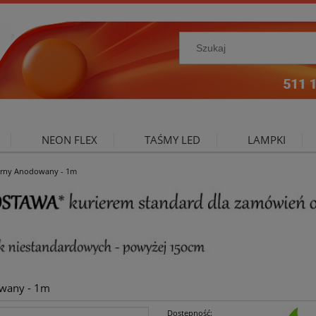
NEON FLEX
TAŚMY LED
LAMPKI
rebrny Anodowany - 1m
NIE ZEWNĘTRZNE
OŚWIETLENIE DO SALONU
A
owany - 1m
Dostępność: