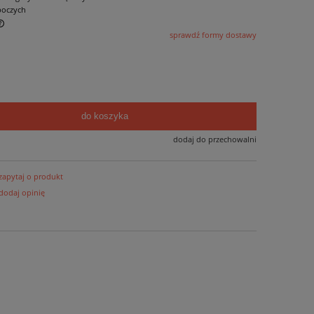
boczych
sprawdź formy dostawy
do koszyka
dodaj do przechowalni
zapytaj o produkt
dodaj opinię