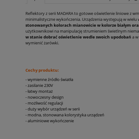
Reflektory z serii MADARA to gotowe oświetlenie liniowe z
minimalistyczne wykończenia. Urządzenia występują w wielu w
stonowanych kolorach mianowicie w kolorze białym or
użytkownikowi na manipulację strumieniem świetlnym niemal 
w stanie dobrać oświetlenie wedle swoich upodobań
a w 
wymienić żarówki.
Cechy produktu:
- wymienne źródło światła
- zasilanie 230V
- łatwy montaż
- nowoczesny design
- możliwość regulacji
- duży wybór urządzeń w serii
- modna, stonowana kolorystyka urządzeń
- aluminiowe wykończenie