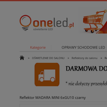
Kategorie
OPRAWY SCHODOWE LED
»
»
»
OŚWIETLENIE DO SALONU
Reflektory do salonu
R
OŚWIETLE
Reflektor MADARA MINI 6xGU10 czarny