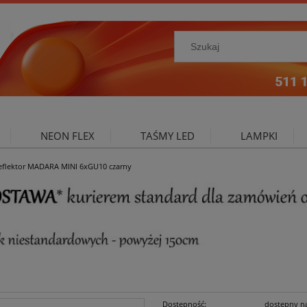
NEON FLEX
TAŚMY LED
LAMPKI
eflektor MADARA MINI 6xGU10 czarny
NIE ZEWNĘTRZNE
OŚWIETLENIE DO SALONU
A
Dostępność:
dostępny n