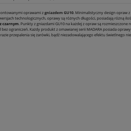
 wmontowanymi oprawami z
gniazdem GU10
. Minimalistyczny design opraw 
Cena nie zawiera ewentualnych kosztów
ersjach technologicznych, oprawy są różnych długości, posiadają różną il
płatności
az czarnym
. Punkty z gniazdami GU10 na każdej z opraw są rozmieszczone r
bez ograniczeń. Każdy produkt z omawianej serii MADARA posiada oprawy b
razie przepalenia się żarówki, bądź niezadowalającego efektu świetlnego n