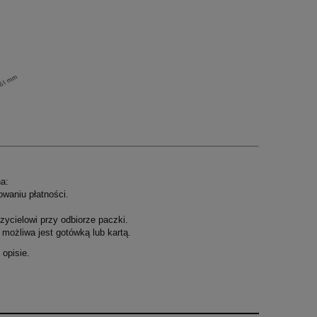
a:
owaniu płatności.
ycielowi przy odbiorze paczki.
możliwa jest gotówką lub kartą.
opisie.
.