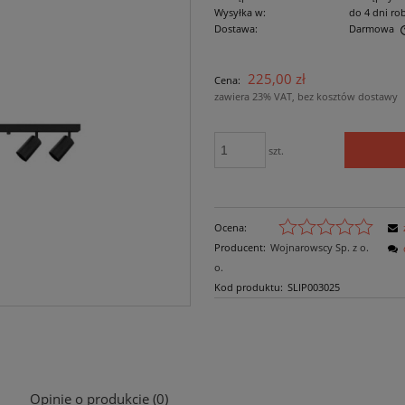
Wysyłka w:
do 4 dni ro
Dostawa:
Darmowa
Cena nie zawiera ewentualnych kosztów
225,00 zł
Cena:
płatności
zawiera 23% VAT, bez kosztów dostawy
szt.
Ocena:
Producent:
Wojnarowscy Sp. z o.
o.
Kod produktu:
SLIP003025
Opinie o produkcie (0)