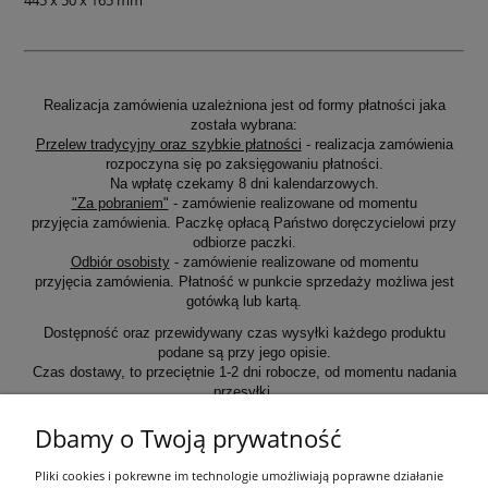
Realizacja zamówienia uzależniona jest od formy płatności jaka
została wybrana:
Przelew tradycyjny oraz szybkie płatności
- realizacja zamówienia
rozpoczyna się po zaksięgowaniu płatności.
Na wpłatę czekamy 8 dni kalendarzowych.
"Za pobraniem"
- zamówienie realizowane od momentu
przyjęcia zamówienia. Paczkę opłacą Państwo doręczycielowi przy
odbiorze paczki.
Odbiór osobisty
- zamówienie realizowane od momentu
przyjęcia zamówienia. Płatność w punkcie sprzedaży możliwa jest
gotówką lub kartą.
Dostępność oraz przewidywany czas wysyłki każdego produktu
podane są przy jego opisie.
Czas dostawy, to przeciętnie 1-2 dni robocze, od momentu nadania
przesyłki.
Dbamy o Twoją prywatność
Informacje ogólne
Pliki cookies i pokrewne im technologie umożliwiają poprawne działanie