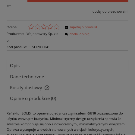
szt.
dodaj do przechowalni
Ocena:
zapytaj o produkt
Producent:
Wojnarowscy Sp. z o.
dodaj opinię
o.
Kod produktu:
SLIP005041
Opis
Dane techniczne
Koszty dostawy
Cena nie zawiera ewentualnych kosztów płatności
Opinie o produkcie (0)
Reflektor SOLIS, to oprawa pojedyncza z
gniazdem GU10
przeznaczona do
użytku wewnątrz budynku. Minimalistyczny design urządzenia sprawia że
świetnie komponuje się ono z nowoczesnymi, minimalistycznymi wnętrzami.
Oprawa występuje w dwóch stonowanych wersjach kolorystycznych,
mianowicie:
biała oraz czarna
. Produkt posiada możliwość wymiany źródła