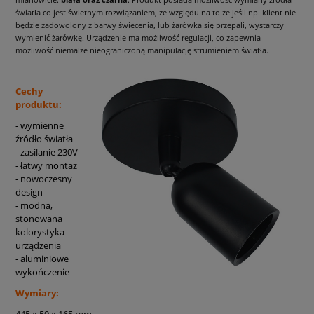
światła co jest świetnym rozwiązaniem, ze względu na to że jeśli np. klient nie
będzie zadowolony z barwy świecenia, lub żarówka się przepali, wystarczy
wymienić żarówkę. Urządzenie ma możliwość regulacji, co zapewnia
możliwość niemalże nieograniczoną manipulację strumieniem światła.
Cechy
produktu:
- wymienne
źródło światła
- zasilanie 230V
- łatwy montaż
- nowoczesny
design
- modna,
stonowana
kolorystyka
urządzenia
- aluminiowe
wykończenie
Wymiary:
445 x 50 x 165 mm