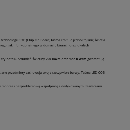
technologii COB (Chip On Board) taśma emituje jednolitą linię światła
ego, jak i funkcjonalnego w domach, biurach oraz lokalach
i czy hotelu. Strumień świetlny
700 lm/m
oraz moc
8 W/m
gwarantują
ietlane przedmioty zachowują swoje rzeczywiste barwy. Taśma LED COB
y montaż i bezproblemową współpracę z dedykowanymi zasilaczami