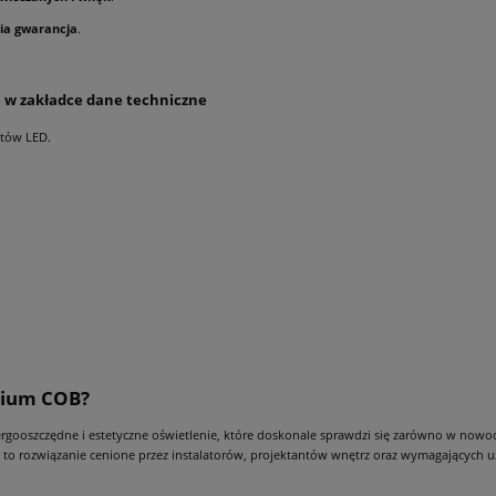
nia gwarancja
.
e w zakładce dane techniczne
któw LED.
mium COB?
nergooszczędne i estetyczne oświetlenie, które doskonale sprawdzi się zarówno w nowocze
st to rozwiązanie cenione przez instalatorów, projektantów wnętrz oraz wymagających