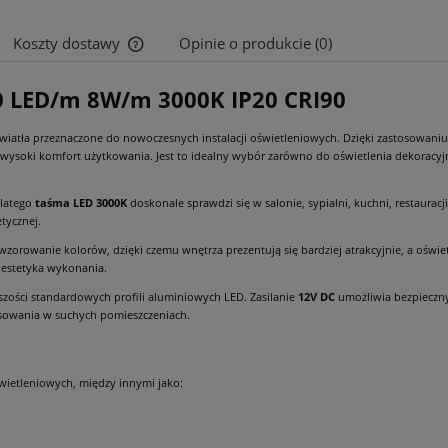
Koszty dostawy
Opinie o produkcie (0)
 LED/m 8W/m 3000K IP20 CRI90
Cena nie zawiera ewentualnych kosztów
płatności
światła przeznaczone do nowoczesnych instalacji oświetleniowych. Dzięki zastosowaniu 
wysoki komfort użytkowania. Jest to idealny wybór zarówno do oświetlenia dekoracyjn
dlatego
taśma LED 3000K
doskonale sprawdzi się w salonie, sypialni, kuchni, restauracj
tycznej.
zorowanie kolorów, dzięki czemu wnętrza prezentują się bardziej atrakcyjnie, a ośw
z estetyka wykonania.
szości standardowych profili aluminiowych LED. Zasilanie
12V DC
umożliwia bezpieczn
osowania w suchych pomieszczeniach.
ietleniowych, między innymi jako: