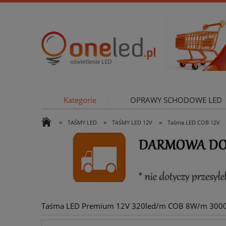
Kategorie
OPRAWY SCHODOWE LED
»
»
»
TAŚMY LED
TAŚMY LED 12V
Taśma LED COB 12V
OŚWIETLE
Taśma LED Premium 12V 320led/m COB 8W/m 3000