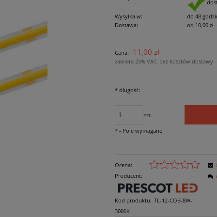
dos
Wysyłka w:
do 48 godzi
Dostawa:
od 10,00 zł
Cena nie zawiera ewe
11,00 zł
Cena:
płatności
zawiera 23% VAT, bez kosztów dostawy
*
długość:
szt.
*
- Pole wymagane
Ocena:
Producent:
Kod produktu:
TL-12-COB-8W-
3000K