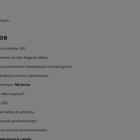
znych,
COB
ych punktów LED.
lenie na całej długości taśmy.
do pomieszczeń mieszkalnych i komercyjnych.
większy komfort użytkowania.
wietlnym
700 lm/m
.
z dekoracyjnych.
 LED.
e taśmy do projektu.
glonych powierzchniach.
 w suchych pomieszczeniach.
dwieszanych i wnęk
.