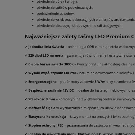
oświetlenie półek i witryn,
oświetlenie sufitów podwieszanych,
podświetlenie schodów,
oświetlenie wnęk oraz dekoracyjnych elementów architektonic
oświetlenie ekspozycji sklepowych i lokali usługowych.
Najważniejsze zalety taśmy LED Premium 
✔
Jednolita linia światła
– technologia COB eliminuje efekt widoczn
✔
320 diod LED na metr
– gwarantuje równomierne i estetyczne oświet
✔
Ciepła barwa światła 3000K
– tworzy przytulną atmosferę idealną 
✔
Wysoki współczynnik CRI ≥90
– naturalne odwzorowanie kolorów i 
✔
Energooszczędna
– pobór mocy zaledwie
8 W/m
przy strumieniu ś
✔
Bezpieczne zasilanie 12V DC
– idealne do instalacji meblowych ora
✔
Szerokość 8 mm
– kompatybilna z większością profili aluminiowych
✔
Możliwość cięcia
w wyznaczonych miejscach, co ułatwia dopasowani
✔
Elastyczna konstrukcja
– łatwy montaż na prostych i lekko zaokrą
✔
Stopień ochrony IP20
– przeznaczona do zastosowań wewnętrznych
✔
Idealna do oświetlenia mebli, blatów, półek, witryn, sufitów po