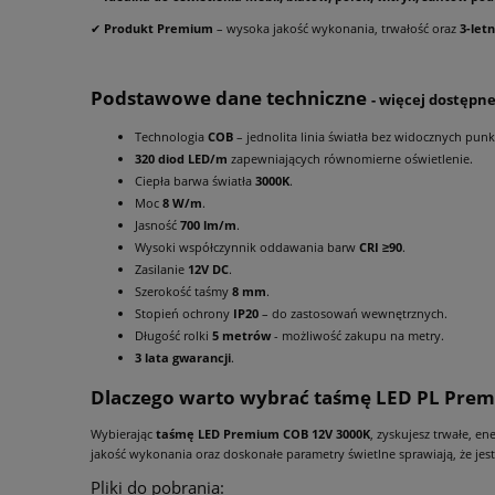
✔
Produkt Premium
– wysoka jakość wykonania, trwałość oraz
3-let
Podstawowe dane techniczne
- więcej dostępn
Technologia
COB
– jednolita linia światła bez widocznych pun
320 diod LED/m
zapewniających równomierne oświetlenie.
Ciepła barwa światła
3000K
.
Moc
8 W/m
.
Jasność
700 lm/m
.
Wysoki współczynnik oddawania barw
CRI ≥90
.
Zasilanie
12V DC
.
Szerokość taśmy
8 mm
.
Stopień ochrony
IP20
– do zastosowań wewnętrznych.
Długość rolki
5 metrów
- możliwość zakupu na metry.
3 lata gwarancji
.
Dlaczego warto wybrać taśmę LED PL Pre
Wybierając
taśmę LED Premium COB 12V 3000K
, zyskujesz trwałe, e
jakość wykonania oraz doskonałe parametry świetlne sprawiają, że je
Pliki do pobrania: