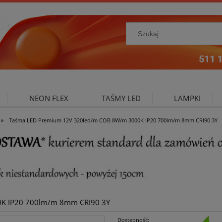
NEON FLEX
TAŚMY LED
LAMPKI
»
Taśma LED Premium 12V 320led/m COB 8W/m 3000K IP20 700lm/m 8mm CRI90 3Y
NIE ZEWNĘTRZNE
OŚWIETLENIE DO SALONU
A
K IP20 700lm/m 8mm CRI90 3Y
Dostępność: