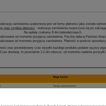
ealizacja zamówienia uzależniona jest od formy płatności jaka została wybran
ny oraz szybkie płatności
- realizacja zamówienia rozpoczyna się po zaksięg
Na wpłatę czekamy 8 dni kalendarzowych.
ealizowane od momentu przyjęcia zamówienia. Paczkę opłacą Państwo doręcz
alizowane od momentu przyjęcia zamówienia. Płatność w punkcie sprzedaży 
ność oraz przewidywany czas wysyłki każdego produktu podane są przy jego 
Czas dostawy, to przeciętnie 1-2 dni robocze, od momentu nadania przesyłki
Moje konto
i
Twoje zamówienia
ści
Ustawienia plików cookies
Ustawienia konta
kupu
Przechowalnia
 i pomagają nam dostosować ofertę do Twoich potrzeb. Możesz zaakceptować wykorzysta