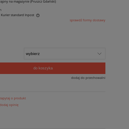
tępny na magazynie (Pruszcz Gdański)
n
- Kurier standard Inpost
sprawdź formy dostawy
ntualnych kosztów
do koszyka
dodaj do przechowalni
zapytaj o produkt
dodaj opinię