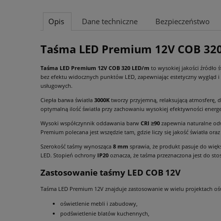
Opis
Dane techniczne
Bezpieczeństwo
Taśma LED Premium 12V COB 320
Taśma LED Premium 12V COB 320 LED/m
to wysokiej jakości źródło 
bez efektu widocznych punktów LED, zapewniając estetyczny wygląd i 
usługowych.
Ciepła barwa światła
3000K
tworzy przyjemną, relaksującą atmosferę, 
optymalną ilość światła przy zachowaniu wysokiej efektywności energe
Wysoki współczynnik oddawania barw
CRI ≥90
zapewnia naturalne odw
Premium polecana jest wszędzie tam, gdzie liczy się jakość światła ora
Szerokość taśmy wynosząca
8 mm
sprawia, że produkt pasuje do więk
LED. Stopień ochrony
IP20
oznacza, że taśma przeznaczona jest do st
Zastosowanie taśmy LED COB 12V
Taśma LED Premium 12V znajduje zastosowanie w wielu projektach ośw
oświetlenie mebli i zabudowy,
podświetlenie blatów kuchennych,