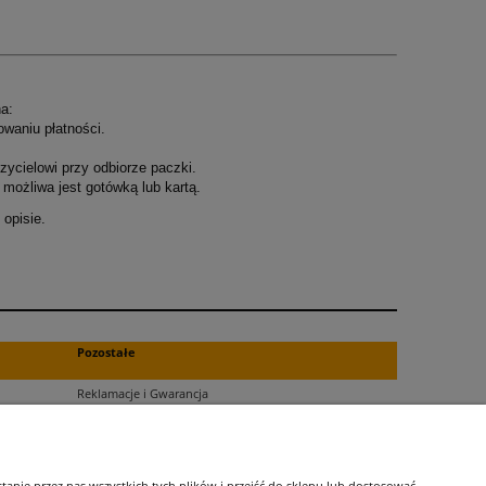
a:
owaniu płatności.
ycielowi przy odbiorze paczki.
możliwa jest gotówką lub kartą.
opisie.
.
Pozostałe
Reklamacje i Gwarancja
Zwroty
Blog
nie przez nas wszystkich tych plików i przejść do sklepu lub dostosować