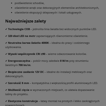
podświetlenie schodów,
oświetlenie wnęk oraz dekoracyjnych elementów architektonicznych,
oświetlenie ekspozycji sklepowych i lokali usługowych.
Najważniejsze zalety
✔
Technologia COB
– jednolita linia światła bez widocznych punktów LED.
✔
320 diod LED na metr
zapewniających równomierne oświetlenie.
✔
Neutralna barwa światła 4000K
– idealna do pracy i codziennego
użytkowania.
✔
Wysoki współczynnik CRI ≥90
– wierne odwzorowanie kolorów.
✔
Energooszczędna
– pobór mocy zaledwie
8 W/m
przy strumieniu
świetlnym
700 lm/m
.
✔
Bezpieczne zasilanie 12V DC
– idealne do instalacji meblowych oraz
dekoracyjnych.
✔
Szerokość 8 mm
– kompatybilna z większością profili aluminiowych LED.
✔
Możliwość cięcia
w wyznaczonych miejscach, co ułatwia dopasowanie
taśmy do projektu.
✔
Elastyczna konstrukcja
– łatwy montaż na prostych i lekko zaokrąglonych
powierzchniach.