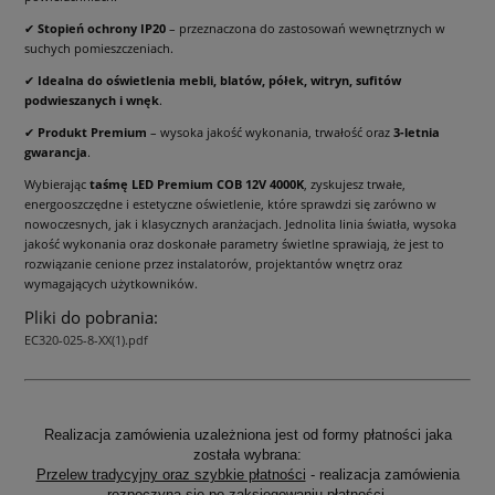
✔
Stopień ochrony IP20
– przeznaczona do zastosowań wewnętrznych w
suchych pomieszczeniach.
✔
Idealna do oświetlenia mebli, blatów, półek, witryn, sufitów
podwieszanych i wnęk
.
✔
Produkt Premium
– wysoka jakość wykonania, trwałość oraz
3-letnia
gwarancja
.
Wybierając
taśmę LED Premium COB 12V 4000K
, zyskujesz trwałe,
energooszczędne i estetyczne oświetlenie, które sprawdzi się zarówno w
nowoczesnych, jak i klasycznych aranżacjach. Jednolita linia światła, wysoka
jakość wykonania oraz doskonałe parametry świetlne sprawiają, że jest to
rozwiązanie cenione przez instalatorów, projektantów wnętrz oraz
wymagających użytkowników.
Pliki do pobrania:
EC320-025-8-XX(1).pdf
Realizacja zamówienia uzależniona jest od formy płatności jaka
została wybrana:
Przelew tradycyjny oraz szybkie płatności
- realizacja zamówienia
rozpoczyna się po zaksięgowaniu płatności.