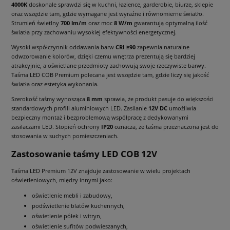
4000K
doskonale sprawdzi się w kuchni, łazience, garderobie, biurze, sklepie
oraz wszędzie tam, gdzie wymagane jest wyraźne i równomierne światło.
Strumień świetlny
700 lm/m
oraz moc
8 W/m
gwarantują optymalną ilość
światła przy zachowaniu wysokiej efektywności energetycznej.
Wysoki współczynnik oddawania barw
CRI ≥90
zapewnia naturalne
odwzorowanie kolorów, dzięki czemu wnętrza prezentują się bardziej
atrakcyjnie, a oświetlane przedmioty zachowują swoje rzeczywiste barwy.
Taśma LED COB Premium polecana jest wszędzie tam, gdzie liczy się jakość
światła oraz estetyka wykonania.
Szerokość taśmy wynosząca
8 mm
sprawia, że produkt pasuje do większości
standardowych profili aluminiowych LED. Zasilanie
12V DC
umożliwia
bezpieczny montaż i bezproblemową współpracę z dedykowanymi
zasilaczami LED. Stopień ochrony
IP20
oznacza, że taśma przeznaczona jest do
stosowania w suchych pomieszczeniach.
Zastosowanie taśmy LED COB 12V
Taśma LED Premium 12V znajduje zastosowanie w wielu projektach
oświetleniowych, między innymi jako:
oświetlenie mebli i zabudowy,
podświetlenie blatów kuchennych,
oświetlenie półek i witryn,
oświetlenie sufitów podwieszanych,