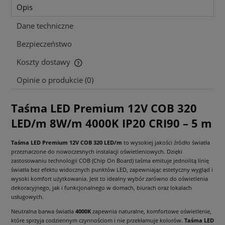
Opis
Dane techniczne
Bezpieczeństwo
Koszty dostawy
Cena nie zawiera ewentualnych kosztów płatności
Opinie o produkcie (0)
Taśma LED Premium 12V COB 320
LED/m 8W/m 4000K IP20 CRI90 – 5 m
Taśma LED Premium 12V COB 320 LED/m
to wysokiej jakości źródło światła
przeznaczone do nowoczesnych instalacji oświetleniowych. Dzięki
zastosowaniu technologii COB (Chip On Board) taśma emituje jednolitą linię
światła bez efektu widocznych punktów LED, zapewniając estetyczny wygląd i
wysoki komfort użytkowania. Jest to idealny wybór zarówno do oświetlenia
dekoracyjnego, jak i funkcjonalnego w domach, biurach oraz lokalach
usługowych.
Neutralna barwa światła
4000K
zapewnia naturalne, komfortowe oświetlenie,
które sprzyja codziennym czynnościom i nie przekłamuje kolorów.
Taśma LED