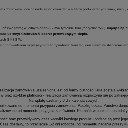
 i domowym. Idealne nada się do oświetlania sufitów podwieszanych, wnęk, mebli, wit
ą Państwo taśmę w jednym odcinku - maksymalnie 10m (fabryczne rolki).
Kupując np. 
zczu lub innych zabrudzeń, dobrze przewodzącym ciepło.
ach G-K i G-W.
w odprowadzaniu ciepła (wydłuża to żywotność taśm led) oraz umożliwi stworzenie est
ealizacja zamówienia uzależniona jest od formy płatności jaka została wybran
ny oraz szybkie płatności
- realizacja zamówienia rozpoczyna się po zaksięg
Na wpłatę czekamy 8 dni kalendarzowych.
ealizowane od momentu przyjęcia zamówienia. Paczkę opłacą Państwo doręcz
alizowane od momentu przyjęcia zamówienia. Płatność w punkcie sprzedaży 
ność oraz przewidywany czas wysyłki każdego produktu podane są przy jego 
Czas dostawy, to przeciętnie 1-2 dni robocze, od momentu nadania przesyłki