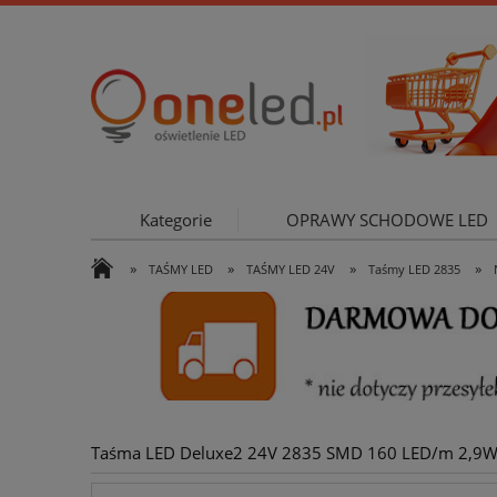
Kategorie
OPRAWY SCHODOWE LED
»
»
»
»
TAŚMY LED
TAŚMY LED 24V
Taśmy LED 2835
OŚWIETLE
Taśma LED Deluxe2 24V 2835 SMD 160 LED/m 2,9W/