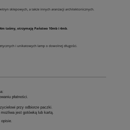
ryn sklepowych, a także innych aranżacji architektonicznych.
14m taśmy, otrzymają Państwo 10mb i 4mb
.
etycznych i unikatowych lamp o dowolnej długości.
a:
owaniu płatności.
ycielowi przy odbiorze paczki.
możliwa jest gotówką lub kartą.
opisie.
.