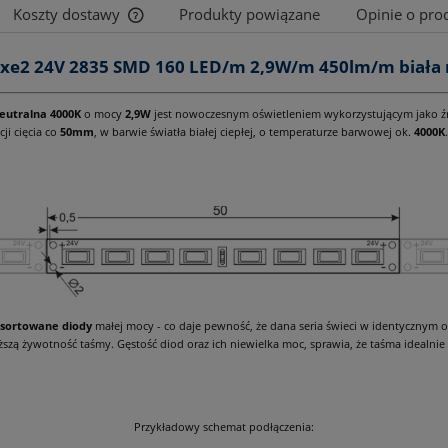
Koszty dostawy
Produkty powiązane
Opinie o prod
xe2 24V 2835 SMD 160 LED/m 2,9W/m 450lm/m biała 
Cena nie zawiera ewentualnych kosztów
płatności
eutralna 4000K
o mocy
2,9W
jest nowoczesnym oświetleniem wykorzystującym jako ź
cji cięcia co
50mm
, w barwie światła białej ciepłej, o temperaturze barwowej ok.
4000K
.
sortowane
diody
małej mocy - co daje pewność, że dana seria świeci w identycznym o
ższą żywotność taśmy. Gęstość diod oraz ich niewielka moc, sprawia, że taśma idealni
Przykładowy schemat podłączenia: