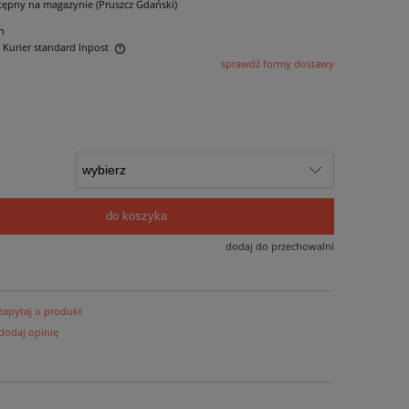
tępny na magazynie (Pruszcz Gdański)
n
- Kurier standard Inpost
sprawdź formy dostawy
ntualnych kosztów
do koszyka
dodaj do przechowalni
zapytaj o produkt
dodaj opinię