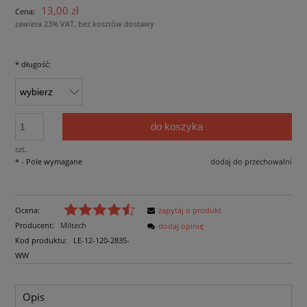
13,00 zł
Cena:
zawiera 23% VAT, bez kosztów dostawy
*
długość:
do koszyka
szt.
*
- Pole wymagane
dodaj do przechowalni
Ocena:
zapytaj o produkt
Producent:
Miltech
dodaj opinię
Kod produktu:
LE-12-120-2835-
WW
Opis