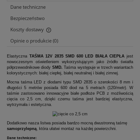
Dane techniczne
Bezpieczeństwo
Koszty dostawy
Cena nie zawiera ewentualnych kosztów płatności
Opinie o produkcie (0)
Elastyczna
TAŚMA 12V 2835 SMD 600 LED BIAŁA CIEPŁA
jest
nowoczesnym oświetleniem wykorzystującym jako źródło światła
półprzewodnikowe diody
SMD.
Taśma występuje w trzech wariantach
kolorystycznych: białej ciepłej, białej neutralnej i białej zimnej.
Mocna taśma LED z diodami typu SMD 2835 o szerokości 8 mm i
długości 5 metrów posiada 600 diod na 5 metrach (120/metr).
W
taśmie zastosowano innowacyjne białe podłoże PCB z
możliwością
cięci
a co 2,5 cm, dzięki czemu taśma jest bardziej elastyczna,
wytrzymała i estetyczna.
Dodatkowo nasza listwa posiada bardzo mocną dwustronną taśmę
samoprzylepną
, która ułatwi montaż na każdej powierzchni.
Dane techniczne: