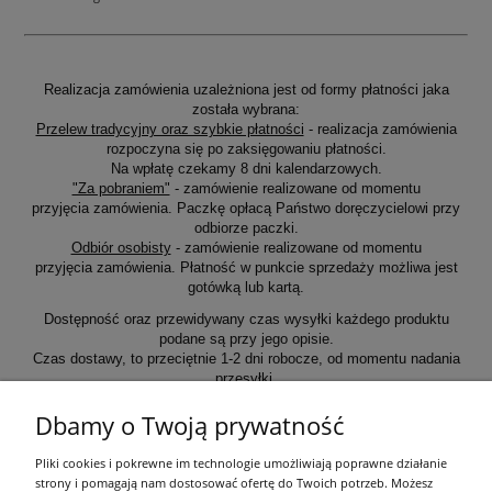
Realizacja zamówienia uzależniona jest od formy płatności jaka
została wybrana:
Przelew tradycyjny oraz szybkie płatności
- realizacja zamówienia
rozpoczyna się po zaksięgowaniu płatności.
Na wpłatę czekamy 8 dni kalendarzowych.
"Za pobraniem"
- zamówienie realizowane od momentu
przyjęcia zamówienia. Paczkę opłacą Państwo doręczycielowi przy
odbiorze paczki.
Odbiór osobisty
- zamówienie realizowane od momentu
przyjęcia zamówienia. Płatność w punkcie sprzedaży możliwa jest
gotówką lub kartą.
Dostępność oraz przewidywany czas wysyłki każdego produktu
podane są przy jego opisie.
Czas dostawy, to przeciętnie 1-2 dni robocze, od momentu nadania
przesyłki.
Dbamy o Twoją prywatność
Informacje ogólne
Pliki cookies i pokrewne im technologie umożliwiają poprawne działanie
strony i pomagają nam dostosować ofertę do Twoich potrzeb. Możesz