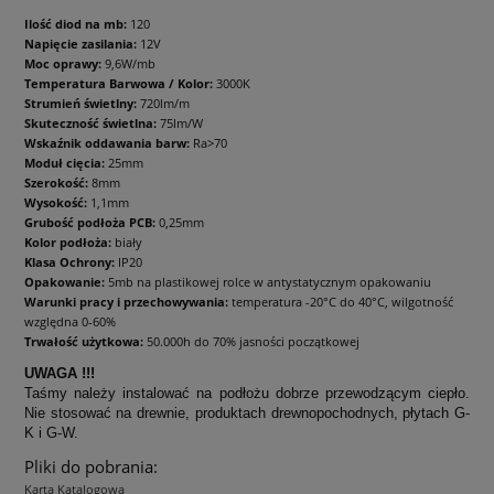
Ilość diod na mb:
120
Napięcie zasilania:
12V
Moc oprawy:
9,6W/mb
Temperatura Barwowa / Kolor:
3000K
Strumień świetlny:
720lm/m
Skuteczność świetlna:
75lm/W
Wskaźnik oddawania barw:
Ra>70
Moduł cięcia:
25mm
Szerokość:
8mm
Wysokość:
1,1mm
Grubość podłoża PCB:
0,25mm
Kolor podłoża:
biały
Klasa Ochrony:
IP20
Opakowanie:
5mb na plastikowej rolce w antystatycznym opakowaniu
Warunki pracy i przechowywania:
temperatura -20°C do 40°C, wilgotność
względna 0-60%
Trwałość użytkowa:
50.000h do 70% jasności początkowej
UWAGA !!!
Taśmy należy instalować na podłożu dobrze przewodzącym ciepło.
Nie stosować na drewnie, produktach drewnopochodnych, płytach G-
K i G-W.
Pliki do pobrania:
Karta Katalogowa