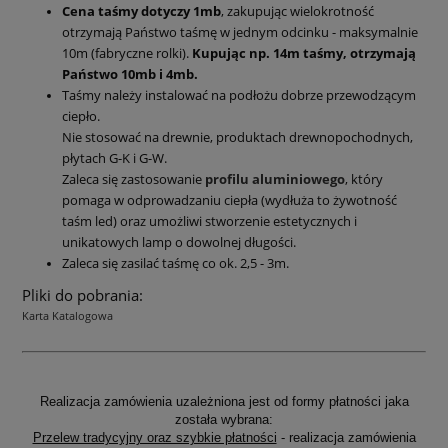
Cena taśmy dotyczy 1mb
, zakupując wielokrotność
otrzymają Państwo taśmę w jednym odcinku - maksymalnie
10m (fabryczne rolki).
Kupując np. 14m taśmy, otrzymają
Państwo 10mb i 4mb.
Taśmy należy instalować na podłożu dobrze przewodzącym
ciepło.
Nie stosować na drewnie, produktach drewnopochodnych,
płytach G-K i G-W.
Zaleca się zastosowanie
profilu aluminiowego
, który
pomaga w odprowadzaniu ciepła (wydłuża to żywotność
taśm led) oraz umożliwi stworzenie estetycznych i
unikatowych lamp o dowolnej długości.
Zaleca się zasilać taśmę co ok. 2,5 - 3m.
Pliki do pobrania:
Karta Katalogowa
Realizacja zamówienia uzależniona jest od formy płatności jaka
została wybrana:
Przelew tradycyjny oraz szybkie płatności
- realizacja zamówienia