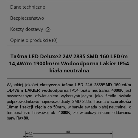
Dane techniczne
Bezpieczeństwo
Koszty dostawy
Cena nie zawiera ewentualnych kosztów płatności
Opinie o produkcie (0)
Taśma LED Deluxe2 24V 2835 SMD 160 LED/m
14,4W/m 1900lm/m Wodoodporna Lakier IP54
biała neutralna
Wysokiej jakości
elastyczna taśma LED 24V 2835SMD 160led/m
14,4W/m LAKIER wodoodporna IP54 biała neutralna 4000K
jest
nowoczesnym oświetleniem wykorzystującym jako źródło światła
półprzewodnikowe najnowsze diody SMD 2835. Taśma o
szerokości
10mm
i
sekcji cięcia co 50mm
, w barwie światła białej neutralnej, o
temperaturze barwowej ok.
4000K
, ze współczynnikiem oddawania
barw
Ra>80
.