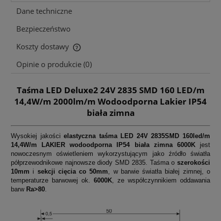
Dane techniczne
Bezpieczeństwo
Koszty dostawy
Cena nie zawiera ewentualnych kosztów płatności
Opinie o produkcie (0)
Taśma LED Deluxe2 24V 2835 SMD 160 LED/m
14,4W/m 2000lm/m Wodoodporna Lakier IP54
biała zimna
Wysokiej jakości
elastyczna taśma LED 24V 2835SMD 160led/m
14,4W/m LAKIER wodoodporna IP54 biała zimna 6000K
jest
nowoczesnym oświetleniem wykorzystującym jako źródło światła
półprzewodnikowe najnowsze diody SMD 2835. Taśma o
szerokości
10mm
i
sekcji cięcia co 50mm
, w barwie światła białej zimnej, o
temperaturze barwowej ok.
6000K
, ze współczynnikiem oddawania
barw
Ra>80
.