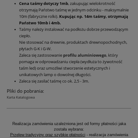
Cena taśmy dotyczy 1mb
, zakupując wielokrotność
otrzymają Państwo taśmę w jednym odcinku - maksymalnie
10m (fabryczne rolki).
Kupując np. 14m taśmy, otrzymają
Państwo 10mb i 4mb.
Taśmy należy instalować na podłożu dobrze przewodzącym
ciepło.
Nie stosować na drewnie, produktach drewnopochodnych,
płytach G-K i G-W.
Zaleca się zastosowanie
profilu aluminiowego
, który
pomaga w odprowadzaniu ciepła (wydłuża to żywotność
taśm led) oraz umożliwi stworzenie estetycznych i
unikatowych lamp o dowolnej długości.
Zaleca się zasilać taśmę co ok. 2,5 - 3m.
Pliki do pobrania:
Karta Katalogowa
Realizacja zamówienia uzależniona jest od formy płatności jaka
została wybrana:
Przelew tradycyjny oraz szybkie płatności
- realizacja zamówienia