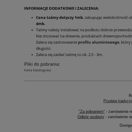
INFORMACJE DODATKOWE I ZALECENIA:
Cena taśmy dotyczy 1mb
, zakupując wielokrotność 
4mb.
Taśmy należy instalować na podłożu dobrze przewodzą
Nie stosować na drewnie, produktach drewnopochodnyc
Zaleca się zastosowanie
profilu aluminiowego
, któr
długości.
Zaleca się zasilać taśmę co ok. 2,5 - 3m.
Pliki do pobrania:
Karta Katalogowa
R
Przelew tradycyj
"Za pobraniem"
- zamówienie r
Odbiór osobisty
- zamówienie re
Dostęp