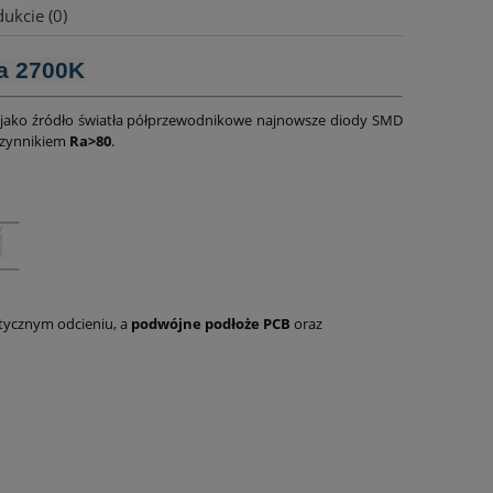
ukcie (0)
a 2700K
jako źródło światła półprzewodnikowe najnowsze diody SMD
czynnikiem
Ra>80
.
ntycznym odcieniu, a
podwójne podłoże PCB
oraz