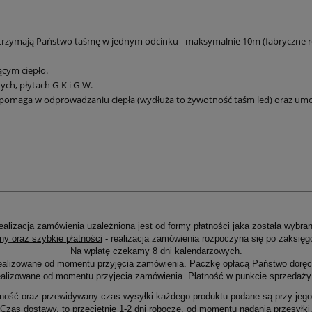
otrzymają Państwo taśmę w jednym odcinku - maksymalnie 10m (fabryczne ro
cym ciepło.
h, płytach G-K i G-W.
y pomaga w odprowadzaniu ciepła (wydłuża to żywotność taśm led) oraz umo
ealizacja zamówienia uzależniona jest od formy płatności jaka została wybran
ny oraz szybkie płatności
- realizacja zamówienia rozpoczyna się po zaksięg
Na wpłatę czekamy 8 dni kalendarzowych.
ealizowane od momentu przyjęcia zamówienia. Paczkę opłacą Państwo doręcz
alizowane od momentu przyjęcia zamówienia. Płatność w punkcie sprzedaży 
ność oraz przewidywany czas wysyłki każdego produktu podane są przy jego 
Czas dostawy, to przeciętnie 1-2 dni robocze, od momentu nadania przesyłki