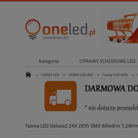
Kategorie
OPRAWY SCHODOWE LED
»
»
»
»
TAŚMY LED
TAŚMY LED 24V
Taśmy LED 2835
OŚWIETLE
Taśma LED Deluxe2 24V 2835 SMD 80led/m 7,2W/m 