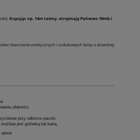
lki).
Kupując np. 14m taśmy, otrzymają Państwo 10mb i
żliwi stworzenie estetycznych i unikatowych lamp o dowolnej
a:
owaniu płatności.
ycielowi przy odbiorze paczki.
możliwa jest gotówką lub kartą.
opisie.
.