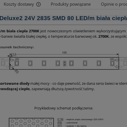
Koszty dostawy
Produkty powiązane
Opinie o prod
Deluxe2 24V 2835 SMD 80 LED/m biała ciepł
Cena nie zawiera ewentualnych kosztów
płatności
/m biała ciepła 2700K
jest nowoczesnym oświetleniem wykorzystującym 
w barwie światła białej ciepłej, o temperaturze barwowej ok.
2700K
, ze współ
sortowane diody
małej mocy - co daje pewność, że dana seria świeci w ide
ewodzącej ciepło
, zapewniają dłuższą żywotność taśmy.
Przykładowy schemat podłączenia: