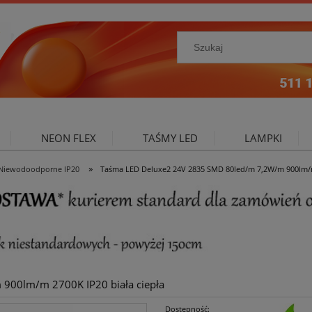
NEON FLEX
TAŚMY LED
LAMPKI
»
Niewodoodporne IP20
Taśma LED Deluxe2 24V 2835 SMD 80led/m 7,2W/m 900lm/m 
NIE ZEWNĘTRZNE
OŚWIETLENIE DO SALONU
A
900lm/m 2700K IP20 biała ciepła
Dostępność: