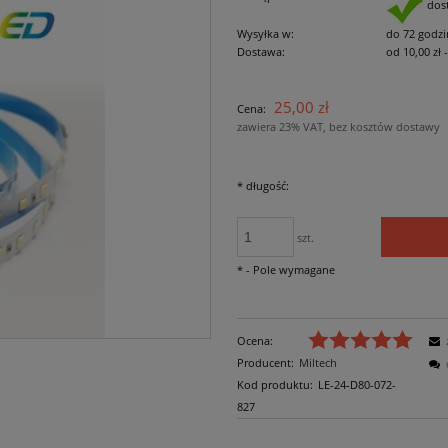
dos
Wysyłka w:
do 72 godzi
Dostawa:
od 10,00 zł
Cena nie zawiera ewe
25,00 zł
Cena:
płatności
zawiera 23% VAT, bez kosztów dostawy
*
długość:
szt.
*
- Pole wymagane
Ocena:
Producent:
Miltech
Kod produktu:
LE-24-D80-072-
827