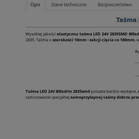
Opis
Dane techniczne
Bezpieczeństwo
Taśma 
Wysokiej jakości
elastyczna taśma LED 24V 2835SMD 80led
2835. Taśma o
szerokości 10mm
i
sekcji cięcia co 100mm
, 
Taśma LED 24V 80led/m 2835smd
posiada bardzo wydajne,
zastosowanie specjalnej
samoprzylepnej taśmy dobrze prz