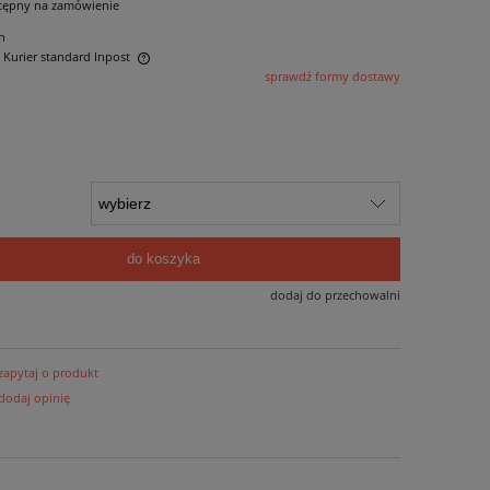
tępny na zamówienie
n
- Kurier standard Inpost
sprawdź formy dostawy
ntualnych kosztów
do koszyka
dodaj do przechowalni
zapytaj o produkt
dodaj opinię