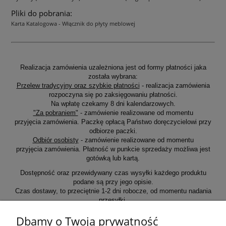
Pliki do pobrania:
Karta Katalogowa - Włącznik do płyty meblowej
Realizacja zamówienia uzależniona jest od formy płatności jaka
została wybrana:
Przelew tradycyjny oraz szybkie płatności
- realizacja zamówienia
rozpoczyna się po zaksięgowaniu płatności.
Na wpłatę czekamy 8 dni kalendarzowych.
"Za pobraniem"
- zamówienie realizowane od momentu
przyjęcia zamówienia. Paczkę opłacą Państwo doręczycielowi przy
odbiorze paczki.
Odbiór osobisty
- zamówienie realizowane od momentu
przyjęcia zamówienia. Płatność w punkcie sprzedaży możliwa jest
gotówką lub kartą.
Dostępność oraz przewidywany czas wysyłki każdego produktu
podane są przy jego opisie.
Czas dostawy, to przeciętnie 1-2 dni robocze, od momentu nadania
przesyłki.
Dbamy o Twoją prywatność