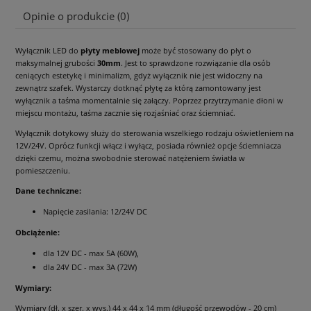
Opinie o produkcie (0)
Wyłącznik LED do
płyty meblowej
może być stosowany do płyt o
maksymalnej grubości
30mm
. Jest to sprawdzone rozwiązanie dla osób
ceniących estetykę i minimalizm, gdyż wyłącznik nie jest widoczny na
zewnątrz szafek. Wystarczy dotknąć płytę za którą zamontowany jest
wyłącznik a taśma momentalnie się załączy. Poprzez przytrzymanie dłoni w
miejscu montażu, taśma zacznie się rozjaśniać oraz ściemniać.
Wyłącznik dotykowy służy do sterowania wszelkiego rodzaju oświetleniem na
12V/24V. Oprócz funkcji włącz i wyłącz, posiada również opcje ściemniacza
dzięki czemu, można swobodnie sterować natężeniem światła w
pomieszczeniu.
Dane techniczne:
Napięcie zasilania: 12/24V DC
Obciążenie:
dla 12V DC - max 5A (60W),
dla 24V DC - max 3A (72W)
Wymiary:
Wymiary (dł. x szer. x wys.) 44 x 44 x 14 mm (długość przewodów - 20 cm)