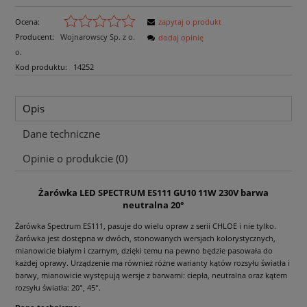
Ocena:
zapytaj o produkt
Producent:
Wojnarowscy Sp. z o.
dodaj opinię
o.
Kod produktu:
14252
Opis
Dane techniczne
Opinie o produkcie (0)
Żarówka LED SPECTRUM ES111 GU10 11W 230V barwa
neutralna 20°
Żarówka Spectrum ES111, pasuje do wielu opraw z serii CHLOE i nie tylko.
Żarówka jest dostępna w dwóch, stonowanych wersjach kolorystycznych,
mianowicie białym i czarnym, dzięki temu na pewno będzie pasowała do
każdej oprawy. Urządzenie ma również różne warianty kątów rozsyłu światła i
barwy, mianowicie występują wersje z barwami: ciepła, neutralna oraz kątem
rozsyłu światła: 20°, 45°.