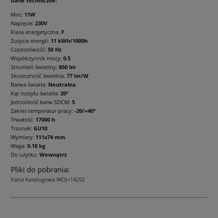
Dane techniczne:
Moc:
11W
Napięcie:
230V
Klasa energetyczna:
F
Zużycie energii:
11 kWh/1000h
Częstotliwość:
50 Hz
Współczynnik mocy:
0.5
Strumień świetlny:
850 lm
Skuteczność świetlna:
77 lm/W
Barwa światła:
Neutralna
Kąt rozsyłu światła:
20°
Jednolitość barw SDCM:
5
Zakres temperatur pracy:
-20/+40°
Trwałość:
17000 h
Trzonek:
GU10
Wymiary:
111x74 mm
Waga:
0.18 kg
Do użytku:
Wewnątrz
Pliki do pobrania:
Karta Katalogowa WOJ+14252