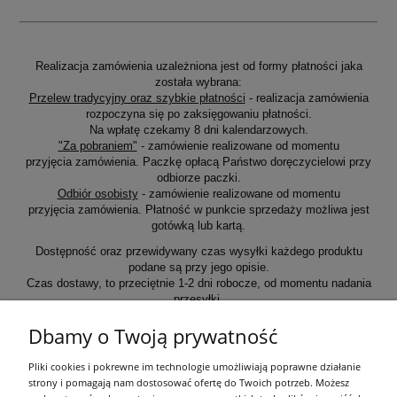
Realizacja zamówienia uzależniona jest od formy płatności jaka
została wybrana:
Przelew tradycyjny oraz szybkie płatności
- realizacja zamówienia
rozpoczyna się po zaksięgowaniu płatności.
Na wpłatę czekamy 8 dni kalendarzowych.
"Za pobraniem"
- zamówienie realizowane od momentu
przyjęcia zamówienia. Paczkę opłacą Państwo doręczycielowi przy
odbiorze paczki.
Odbiór osobisty
- zamówienie realizowane od momentu
przyjęcia zamówienia. Płatność w punkcie sprzedaży możliwa jest
gotówką lub kartą.
Dostępność oraz przewidywany czas wysyłki każdego produktu
podane są przy jego opisie.
Czas dostawy, to przeciętnie 1-2 dni robocze, od momentu nadania
przesyłki.
Dbamy o Twoją prywatność
Informacje ogólne
Pliki cookies i pokrewne im technologie umożliwiają poprawne działanie
strony i pomagają nam dostosować ofertę do Twoich potrzeb. Możesz