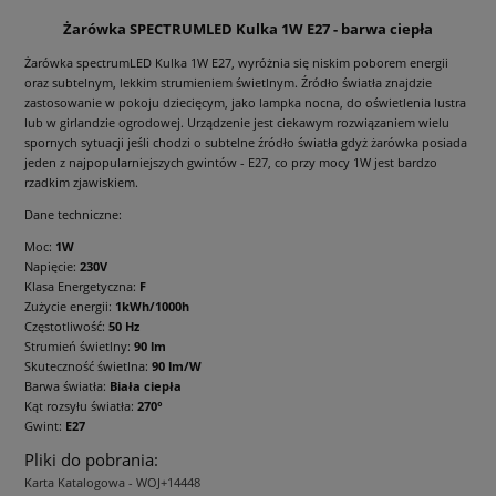
Żarówka SPECTRUMLED Kulka 1W E27 - barwa ciepła
Żarówka spectrumLED Kulka 1W E27, wyróżnia się niskim poborem energii
oraz subtelnym, lekkim strumieniem świetlnym. Źródło światła znajdzie
zastosowanie w pokoju dziecięcym, jako lampka nocna, do oświetlenia lustra
lub w girlandzie ogrodowej. Urządzenie jest ciekawym rozwiązaniem wielu
spornych sytuacji jeśli chodzi o subtelne źródło światła gdyż żarówka posiada
jeden z najpopularniejszych gwintów - E27, co przy mocy 1W jest bardzo
rzadkim zjawiskiem.
Dane techniczne:
Moc:
1W
Napięcie:
230V
Klasa Energetyczna:
F
Zużycie energii:
1kWh/1000h
Częstotliwość:
50 Hz
Strumień świetlny:
90 lm
Skuteczność świetlna:
90 lm/W
Barwa światła:
Biała ciepła
Kąt rozsyłu światła:
270°
Gwint:
E27
Pliki do pobrania:
Karta Katalogowa - WOJ+14448