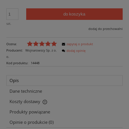
do koszyka
szt.
dodaj do przechowalni
Ocena:
zapytaj o produkt
Producent:
Wojnarowscy Sp. z o.
dodaj opinię
o.
Kod produktu:
14448
Opis
Dane techniczne
Koszty dostawy
Cena nie zawiera ewentualnych kosztów płatności
Produkty powiązane
Opinie o produkcie (0)