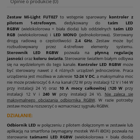
Opinie o produkcie (0)
Zestaw Mi-Light FUT027
to wstępnie sparowany
kontroler z
pilotem 1-strefowym
, dedykowany do
taśm LED
RGBW
(wielokolorowa + biała dioda) lub oddzielnych
taśm LED
RGB
(wielokolorowa) i
LED MONO
(jednokolorowa). Sterowany
drogą radiową o częstotliwości
2.4 GHz
.
Zestaw może być
rozbudowywany przez 4-strefowe elementy systemu.
Sterownik LED RGBW
pozwala na
płynną regulację
jasności
oraz
koloru światła
. Sterowanie światłem białym odbywa
się na wydzielonym do tego kanale.
Kontroler LED RGBW
może
być sterowany nawet z 4 różnych urządzeń jednocześnie.
Praca
urządzenia jest możliwa w zakresie
12-24 V DC
, a maksymalna moc
nie może przekroczyć 6 A na kanał (72 W przy instalacji 12 V i 144 W
przy instalacji 24 V) oraz
10 A mocy całkowitej
(
120 W
przy
instalacji 12 V i
240 W
przy instalacji 24 V).
Nie zaleca się
maksymalnego obciążania odbiornika RGBW
. W razie potrzeby
zestaw można rozszerzyć o wzmacniacz sygnału RGBW.
DZIAŁANIE:
Odbiornik LED
w połączeniu z pilotem dołączonym w zestawie lub
aplikacją na smartfona (wymagany mostek Wi-Fi iBOX)
pozwala na
sterowanie
taśmami LED RGBW
(wielokolorowa + biała dioda)