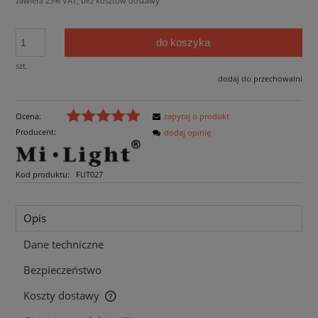
zawiera 23% VAT, bez kosztów dostawy
do koszyka
szt.
dodaj do przechowalni
Ocena:
zapytaj o produkt
Producent:
dodaj opinię
Kod produktu:
FUT027
Opis
Dane techniczne
Bezpieczeństwo
Koszty dostawy
Cena nie zawiera ewentualnych kosztów płatności