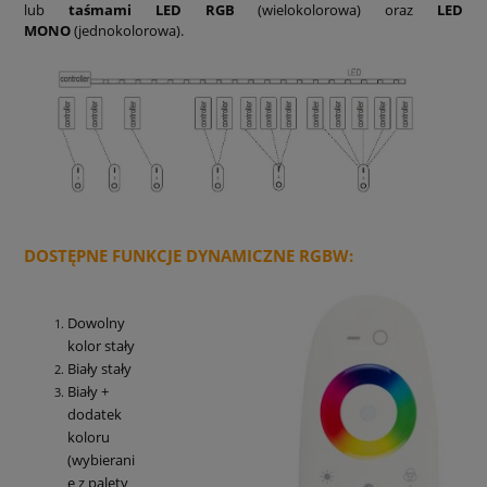
lub
taśmami LED RGB
(wielokolorowa) oraz
LED
MONO
(jednokolorowa)
.
DOSTĘPNE FUNKCJE DYNAMICZNE RGBW:
Dowolny
kolor stały
Biały stały
Biały +
dodatek
koloru
(wybierani
e z palety