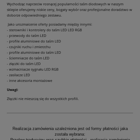
Wychodząc naprzeciw rosnącej popularności taśm diodowych w naszym
sklepie oferujemy niskie ceny, bogaty wybór oraz profesjonalne doradztwo w
doborze odpowiedniego zestawu.
Jako urozmaicenie oferty posiadamy między innymi:
- sterowniki i kontrolery do taśm LED LED RGB
- przewody do taśm LED
- profile aluminiowe do taśm LED
- czujniki ruchu i zmierzchu
- profile aluminiowe do taśm LED
- ściemniacze do taśm LED
- złączki do taśm LED
- wzmacniacze sygnału LED RGB
- zasilacze LED
- inne akcesoria montażowe
Uwagi:
Złączki nie mieszczą się do wszystkich profili.
Realizacja zamówienia uzależniona jest od formy płatności jaka
została wybrana:
Przelew tradycyjny oraz szybkie płatności
- realizacja zamówienia