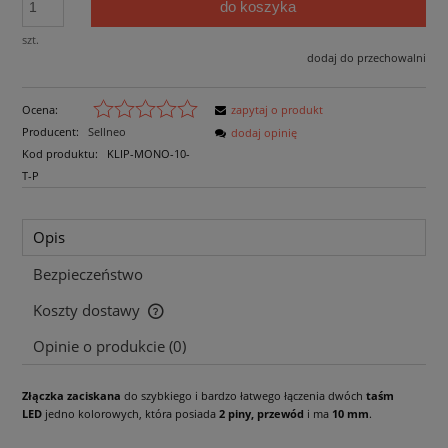
do koszyka
szt.
dodaj do przechowalni
Ocena:
zapytaj o produkt
Producent:
Sellneo
dodaj opinię
Kod produktu:
KLIP-MONO-10-
T-P
Opis
Bezpieczeństwo
Koszty dostawy
Cena nie zawiera ewentualnych kosztów płatności
Opinie o produkcie (0)
Złączka zaciskana
do szybkiego i bardzo łatwego łączenia dwóch
taśm
LED
jedno kolorowych, która posiada
2 piny, przewód
i ma
10 mm
.