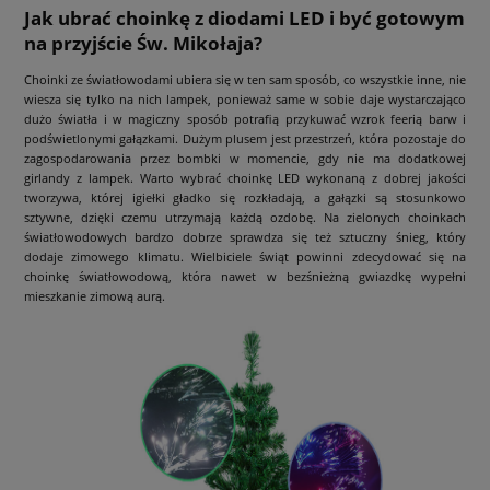
Jak ubrać choinkę z diodami LED i być gotowym
na przyjście Św. Mikołaja?
Choinki ze światłowodami ubiera się w ten sam sposób, co wszystkie inne, nie
wiesza się tylko na nich lampek, ponieważ same w sobie daje wystarczająco
dużo światła i w magiczny sposób potrafią przykuwać wzrok feerią barw i
podświetlonymi gałązkami. Dużym plusem jest przestrzeń, która pozostaje do
zagospodarowania przez bombki w momencie, gdy nie ma dodatkowej
girlandy z lampek. Warto wybrać choinkę LED wykonaną z dobrej jakości
tworzywa, której igiełki gładko się rozkładają, a gałązki są stosunkowo
sztywne, dzięki czemu utrzymają każdą ozdobę. Na zielonych choinkach
światłowodowych bardzo dobrze sprawdza się też sztuczny śnieg, który
dodaje zimowego klimatu. Wielbiciele świąt powinni zdecydować się na
choinkę światłowodową, która nawet w bezśnieżną gwiazdkę wypełni
mieszkanie zimową aurą.