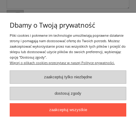
wyślij
Dbamy o Twoją prywatność
Informacje ogólne
Pliki cookies i pokrewne im technologie umożliwiają poprawne działanie
strony i pomagają nam dostosować ofertę do Twoich potrzeb. Możesz
zaakceptować wykorzystanie przez nas wszystkich tych plików i przejść do
Zakupy
sklepu lub dostosować użycie plików do swoich preferencji, wybierając
opcję "Dostosuj zgody".
Więcej o plikach cookies przeczytasz w naszej Polityce prywatności.
Moje konto
zaakceptuj tylko niezbędne
Pozostałe
dostosuj zgody
Łatwy dojazd z Sopotu, Gdańska i Gdyni - przekonaj się i kup również na
miejscu!
ONELED, ul. Kasprowicza 4, 83-000 Pruszcz Gdański
zaakceptuj wszystkie
e-mail: biuro@oneled.pl | tel.: 511-711-113 | tel.: 511-115-157 | tel.: 511-711-
225
pokaż pełną wersję strony