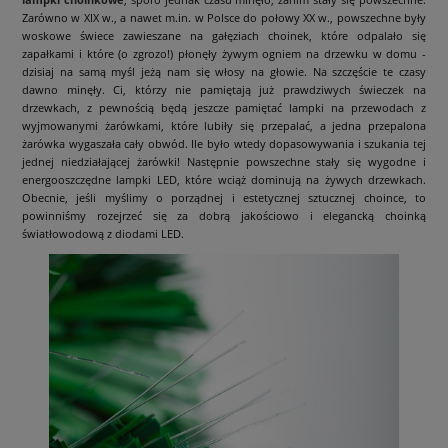
Zarówno w XIX w., a nawet m.in. w Polsce do połowy XX w., powszechne były
woskowe świece zawieszane na gałęziach choinek, które odpalało się
zapałkami i które (o zgrozo!) płonęły żywym ogniem na drzewku w domu -
dzisiaj na samą myśl jeżą nam się włosy na głowie. Na szczęście te czasy
dawno minęły. Ci, którzy nie pamiętają już prawdziwych świeczek na
drzewkach, z pewnością będą jeszcze pamiętać lampki na przewodach z
wyjmowanymi żarówkami, które lubiły się przepalać, a jedna przepalona
żarówka wygaszała cały obwód. Ile było wtedy dopasowywania i szukania tej
jednej niedziałającej żarówki! Następnie powszechne stały się wygodne i
energooszczędne lampki LED, które wciąż dominują na żywych drzewkach.
Obecnie, jeśli myślimy o porządnej i estetycznej sztucznej choince, to
powinniśmy rozejrzeć się za dobrą jakościowo i elegancką choinką
światłowodową z diodami LED.