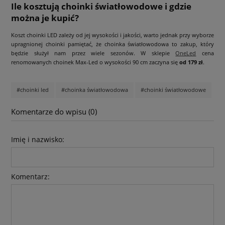
Ile kosztują choinki światłowodowe i gdzie
można je kupić?
Koszt choinki LED zależy od jej wysokości i jakości, warto jednak przy wyborze
upragnionej choinki pamiętać, że choinka światłowodowa to zakup, który
będzie służył nam przez wiele sezonów. W sklepie
OneLed
cena
renomowanych choinek Max-Led o wysokości 90 cm zaczyna się
od 179 zł
.
#choinki led
#choinka światłowodowa
#choinki światłowodowe
Komentarze do wpisu (0)
Imię i nazwisko:
Komentarz: