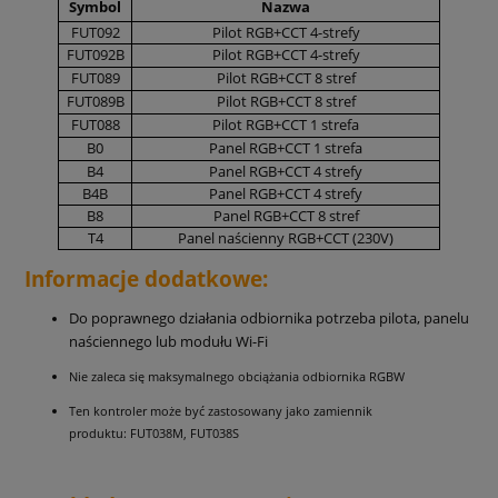
Symbol
Nazwa
FUT092
Pilot RGB+CCT 4-strefy
FUT092B
Pilot RGB+CCT 4-strefy
FUT089
Pilot RGB+CCT 8 stref
FUT089B
Pilot RGB+CCT 8 stref
FUT088
Pilot RGB+CCT 1 strefa
B0
Panel RGB+CCT 1 strefa
B4
Panel RGB+CCT 4 strefy
B4B
Panel RGB+CCT 4 strefy
B8
Panel RGB+CCT 8 stref
T4
Panel naścienny RGB+CCT (230V)
Informacje dodatkowe:
Do poprawnego działania odbiornika potrzeba pilota, panelu
naściennego lub modułu Wi-Fi
Nie zaleca się maksymalnego obciążania odbiornika RGBW
Ten kontroler może być zastosowany jako zamiennik
produktu: FUT038M, FUT038S