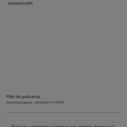
sterowanie WiFi
Pliki do pobrania:
Karta Katalogowa - Sterownik FUT038W
Realizacja zamówienia uzależniona jest od formy płatności jaka