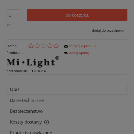
do koszyka
szt.
dodaj do przechowalni
Ocena:
zapytaj o produkt
Producent:
dodaj opinię
Kod produktu:
FUT038W
Opis
Dane techniczne
Bezpieczeństwo
Koszty dostawy
Cena nie zawiera ewentualnych kosztów płatności
Produkty powiązane