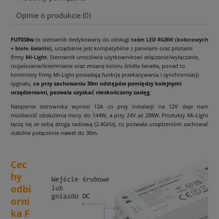
Opinie o produkcie (0)
FUT038w
to sterownik dedykowany do obsługi
taśm LED RGBW (kolorowych
+ białe światło)
, urządzenie jest kompatybilne z panelami oraz pilotami
firmy
Mi-Light
. Sterownik umożliwia użytkownikowi włączanie/wyłączanie,
rozjaśnianie/ściemnianie oraz zmianę koloru źródła światła, ponad to
kontrolery firmy Mi-Light posiadają funkcję przekazywania i synchronizacji
sygnału,
co przy zachowaniu 30m odstępów pomiędzy kolejnymi
urządzeniami, pozwala uzyskać nieskończony zasięg
.
Natężenie sterownika wynosi 12A co przy instalacji na 12V daje nam
możliwość obsłużenia mocy do 144W, a przy 24V aż 288W. Produkty Mi-Light
łączą się ze sobą drogą radiową (2.4GHz), co pozwala urządzeniom zachować
stabilne połączenie nawet do 30m.
Cec
hy
odbi
orni
ka F