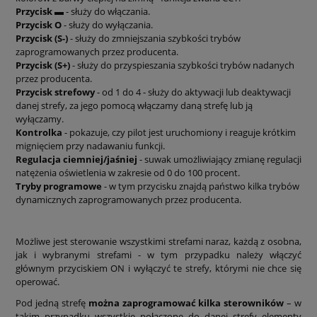
Przycisk ▬
- służy do włączania.
Przycisk O
- służy do wyłączania.
Przycisk (S-)
- służy do zmniejszania szybkości trybów
zaprogramowanych przez producenta.
Przycisk (S+)
- służy do przyspieszania szybkości trybów nadanych
przez producenta.
Przycisk strefowy
- od 1 do 4 - służy do aktywacji lub deaktywacji
danej strefy, za jego pomocą włączamy daną strefę lub ją
wyłączamy.
Kontrolka
- pokazuje, czy pilot jest uruchomiony i reaguje krótkim
mignięciem przy nadawaniu funkcji.
Regulacja ciemniej/jaśniej
- suwak umożliwiający zmianę regulacji
natężenia oświetlenia w zakresie od 0 do 100 procent.
Tryby programowe
- w tym przycisku znajdą państwo kilka trybów
dynamicznych zaprogramowanych przez producenta.
Możliwe jest sterowanie wszystkimi strefami naraz, każdą z osobna,
jak i wybranymi strefami - w tym przypadku należy włączyć
głównym przyciskiem ON i wyłączyć te strefy, którymi nie chce się
operować.
Pod jedną strefę
można zaprogramować kilka sterowników
– w
takim przypadku wszystkie połączone do danej strefy elementy