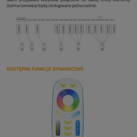
(taśma/żarówka) będą obsługiwane jednocześnie.
DOSTĘPNE FUNKCJE DYNAMICZNE: