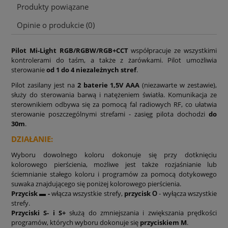
Produkty powiązane
Opinie o produkcie (0)
Pilot Mi-Light RGB/RGBW/RGB+CCT
współpracuje ze wszystkimi
kontrolerami do taśm, a także z żarówkami. Pilot umożliwia
sterowanie
od 1 do 4 niezależnych stref
.
Pilot zasilany jest na
2 baterie 1,5V AAA
(niezawarte w zestawie),
służy do sterowania barwą i natężeniem światła. Komunikacja ze
sterownikiem odbywa się za pomocą fal radiowych RF, co ułatwia
sterowanie poszczególnymi strefami - zasięg pilota dochodzi
do
30m
.
DZIAŁANIE:
Wyboru dowolnego koloru dokonuje się przy dotknięciu
kolorowego pierścienia, możliwe jest także rozjaśnianie lub
ściemnianie stałego koloru i programów za pomocą dotykowego
suwaka znajdującego się poniżej kolorowego pierścienia.
Przycisk
▬
-
włącza wszystkie strefy,
przycisk Ο
- wyłącza wszystkie
strefy.
Przyciski S- i S+
służą do zmniejszania i zwiększania prędkości
programów, których wyboru dokonuje się
przyciskiem M
.