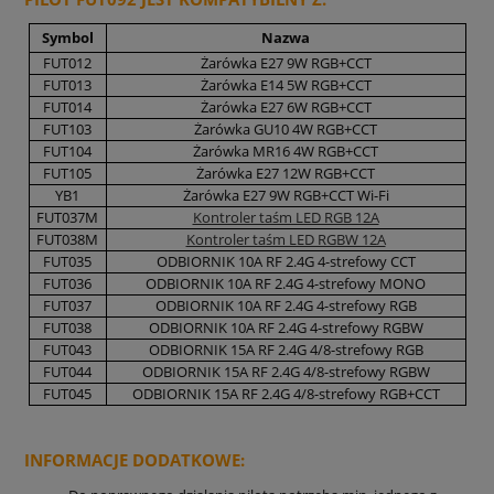
Symbol
Nazwa
FUT012
Żarówka E27 9W RGB+CCT
FUT013
Żarówka E14 5W RGB+CCT
FUT014
Żarówka E27 6W RGB+CCT
FUT103
Żarówka GU10 4W RGB+CCT
FUT104
Żarówka MR16 4W RGB+CCT
FUT105
Żarówka E27 12W RGB+CCT
YB1
Żarówka E27 9W RGB+CCT Wi-Fi
FUT037M
Kontroler taśm LED RGB 12A
FUT038M
Kontroler taśm LED RGBW 12A
FUT035
ODBIORNIK 10A RF 2.4G 4-strefowy CCT
FUT036
ODBIORNIK 10A RF 2.4G 4-strefowy MONO
FUT037
ODBIORNIK 10A RF 2.4G 4-strefowy RGB
FUT038
ODBIORNIK 10A RF 2.4G 4-strefowy RGBW
FUT043
ODBIORNIK 15A RF 2.4G 4/8-strefowy RGB
FUT044
ODBIORNIK 15A RF 2.4G 4/8-strefowy RGBW
FUT045
ODBIORNIK 15A RF 2.4G 4/8-strefowy RGB+CCT
INFORMACJE DODATKOWE: