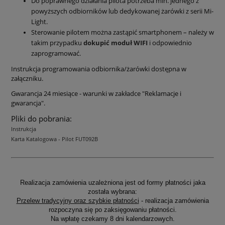
Do poprawnego działania pilota potrzeba min. jednego z
powyższych odbiorników lub dedykowanej żarówki z serii Mi-
Light.
Sterowanie pilotem można zastąpić smartphonem – należy w
takim przypadku
dokupić moduł WIFI
i odpowiednio
zaprogramować.
Instrukcja programowania odbiornika/żarówki dostępna w
załączniku.
Gwarancja 24 miesiące - warunki w zakładce "Reklamacje i
gwarancja".
Pliki do pobrania:
Instrukcja
Karta Katalogowa - Pilot FUT092B
Realizacja zamówienia uzależniona jest od formy płatności jaka
została wybrana:
Przelew tradycyjny oraz szybkie płatności
- realizacja zamówienia
rozpoczyna się po zaksięgowaniu płatności.
Na wpłatę czekamy 8 dni kalendarzowych.