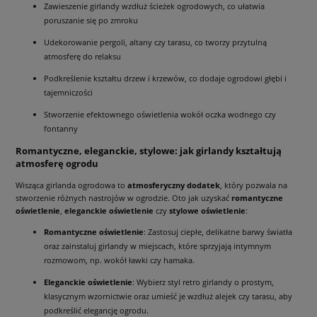
Zawieszenie girlandy wzdłuż ścieżek ogrodowych, co ułatwia
poruszanie się po zmroku
Udekorowanie pergoli, altany czy tarasu, co tworzy przytulną
atmosferę do relaksu
Podkreślenie kształtu drzew i krzewów, co dodaje ogrodowi głębi i
tajemniczości
Stworzenie efektownego oświetlenia wokół oczka wodnego czy
fontanny
Romantyczne, eleganckie, stylowe: jak girlandy kształtują
atmosferę ogrodu
Wisząca girlanda ogrodowa to
atmosferyczny dodatek
, który pozwala na
stworzenie różnych nastrojów w ogrodzie. Oto jak uzyskać
romantyczne
oświetlenie
,
eleganckie oświetlenie
czy
stylowe oświetlenie
:
Romantyczne oświetlenie
: Zastosuj ciepłe, delikatne barwy światła
oraz zainstaluj girlandy w miejscach, które sprzyjają intymnym
rozmowom, np. wokół ławki czy hamaka.
Eleganckie oświetlenie
: Wybierz styl retro girlandy o prostym,
klasycznym wzornictwie oraz umieść je wzdłuż alejek czy tarasu, aby
podkreślić elegancję ogrodu.