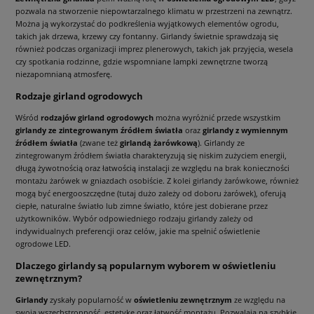
pozwala na stworzenie niepowtarzalnego klimatu w przestrzeni na zewnątrz.
Można ją wykorzystać do podkreślenia wyjątkowych elementów ogrodu,
takich jak drzewa, krzewy czy fontanny. Girlandy świetnie sprawdzają się
również podczas organizacji imprez plenerowych, takich jak przyjęcia, wesela
czy spotkania rodzinne, gdzie wspomniane lampki zewnętrzne tworzą
niezapomnianą atmosferę.
Rodzaje girland ogrodowych
Wśród
rodzajów girland ogrodowych
można wyróżnić przede wszystkim
girlandy ze zintegrowanym źródłem światła
oraz
girlandy z wymiennym
źródłem światła
(zwane też
girlandą żarówkową
). Girlandy ze
zintegrowanym źródłem światła charakteryzują się niskim zużyciem energii,
długą żywotnością oraz łatwością instalacji ze względu na brak konieczności
montażu żarówek w gniazdach osobiście. Z kolei girlandy żarówkowe, również
mogą być energooszczędne (tutaj dużo zależy od doboru żarówek), oferują
ciepłe, naturalne światło lub zimne światło, które jest dobierane przez
użytkowników. Wybór odpowiedniego rodzaju girlandy zależy od
indywidualnych preferencji oraz celów, jakie ma spełnić oświetlenie
ogrodowe LED.
Dlaczego girlandy są popularnym wyborem w oświetleniu
zewnętrznym?
Girlandy
zyskały popularność w
oświetleniu zewnętrznym
ze względu na
swoją wszechstronność, estetykę oraz łatwość montażu. Pozwalają na szybkie