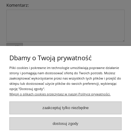
Komentarz:
wyślij
Dbamy o Twoją prywatność
Informacje ogólne
Pliki cookies i pokrewne im technologie umożliwiają poprawne działanie
strony i pomagają nam dostosować ofertę do Twoich potrzeb. Możesz
zaakceptować wykorzystanie przez nas wszystkich tych plików i przejść do
Zakupy
sklepu lub dostosować użycie plików do swoich preferencji, wybierając
opcję "Dostosuj zgody".
Więcej o plikach cookies przeczytasz w naszej Polityce prywatności.
Moje konto
zaakceptuj tylko niezbędne
Pozostałe
dostosuj zgody
Łatwy dojazd z Sopotu, Gdańska i Gdyni - przekonaj się i kup również na