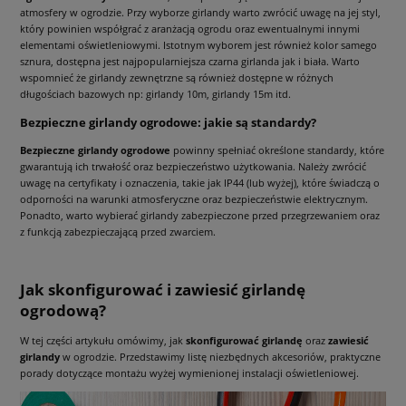
atmosfery w ogrodzie. Przy wyborze girlandy warto zwrócić uwagę na jej styl,
który powinien współgrać z aranżacją ogrodu oraz ewentualnymi innymi
elementami oświetleniowymi. Istotnym wyborem jest również kolor samego
sznura, dostępna jest najpopularniejsza czarna girlanda jak i biała. Warto
wspomnieć że girlandy zewnętrzne są również dostępne w różnych
długościach bazowych np: girlandy 10m, girlandy 15m itd.
Bezpieczne girlandy ogrodowe: jakie są standardy?
Bezpieczne girlandy ogrodowe
powinny spełniać określone standardy, które
gwarantują ich trwałość oraz bezpieczeństwo użytkowania. Należy zwrócić
uwagę na certyfikaty i oznaczenia, takie jak IP44 (lub wyżej), które świadczą o
odporności na warunki atmosferyczne oraz bezpieczeństwie elektrycznym.
Ponadto, warto wybierać girlandy zabezpieczone przed przegrzewaniem oraz
z funkcją zabezpieczającą przed zwarciem.
Jak skonfigurować i zawiesić girlandę
ogrodową?
W tej części artykułu omówimy, jak
skonfigurować girlandę
oraz
zawiesić
girlandy
w ogrodzie. Przedstawimy listę niezbędnych akcesoriów, praktyczne
porady dotyczące montażu wyżej wymienionej instalacji oświetleniowej.