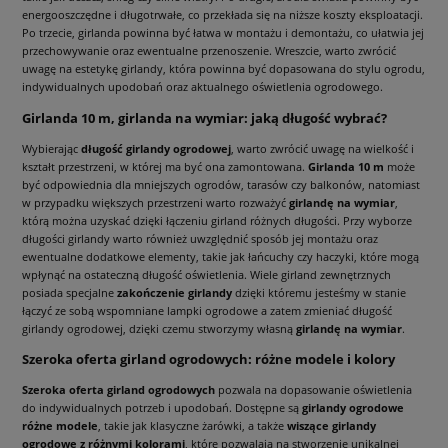
energooszczędne i długotrwałe, co przekłada się na niższe koszty eksploatacji.
Po trzecie, girlanda powinna być łatwa w montażu i demontażu, co ułatwia jej
przechowywanie oraz ewentualne przenoszenie. Wreszcie, warto zwrócić
uwagę na estetykę girlandy, która powinna być dopasowana do stylu ogrodu,
indywidualnych upodobań oraz aktualnego oświetlenia ogrodowego.
Girlanda 10 m, girlanda na wymiar: jaką długość wybrać?
Wybierając
długość girlandy ogrodowej
, warto zwrócić uwagę na wielkość i
kształt przestrzeni, w której ma być ona zamontowana.
Girlanda 10 m
może
być odpowiednia dla mniejszych ogrodów, tarasów czy balkonów, natomiast
w przypadku większych przestrzeni warto rozważyć
girlandę na wymiar
,
którą można uzyskać dzięki łączeniu girland różnych długości. Przy wyborze
długości girlandy warto również uwzględnić sposób jej montażu oraz
ewentualne dodatkowe elementy, takie jak łańcuchy czy haczyki, które mogą
wpłynąć na ostateczną długość oświetlenia. Wiele girland zewnętrznych
posiada specjalne
zakończenie girlandy
dzięki któremu jesteśmy w stanie
łączyć ze sobą wspomniane lampki ogrodowe a zatem zmieniać długość
girlandy ogrodowej, dzięki czemu stworzymy własną
girlandę na wymiar
.
Szeroka oferta girland ogrodowych: różne modele i kolory
Szeroka oferta girland ogrodowych
pozwala na dopasowanie oświetlenia
do indywidualnych potrzeb i upodobań. Dostępne są
girlandy ogrodowe
różne modele
, takie jak klasyczne żarówki, a także
wiszące girlandy
ogrodowe z różnymi kolorami
, które pozwalają na stworzenie unikalnej