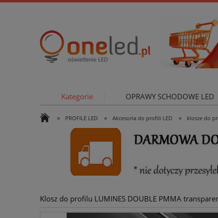
Kategorie
OPRAWY SCHODOWE LED
»
»
»
PROFILE LED
Akcesoria do profili LED
klosze do pro
OŚWIETLE
Klosz do profilu LUMINES DOUBLE PMMA transparen