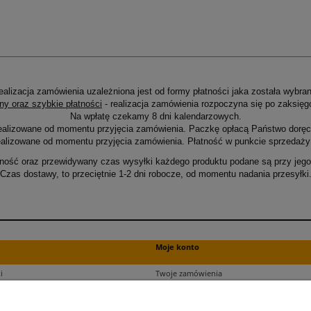
ealizacja zamówienia uzależniona jest od formy płatności jaka została wybran
ny oraz szybkie płatności
- realizacja zamówienia rozpoczyna się po zaksięg
Na wpłatę czekamy 8 dni kalendarzowych.
ealizowane od momentu przyjęcia zamówienia. Paczkę opłacą Państwo doręcz
alizowane od momentu przyjęcia zamówienia. Płatność w punkcie sprzedaży 
ność oraz przewidywany czas wysyłki każdego produktu podane są przy jego 
Czas dostawy, to przeciętnie 1-2 dni robocze, od momentu nadania przesyłki
Moje konto
i
Twoje zamówienia
ści
Ustawienia plików cookies
Ustawienia konta