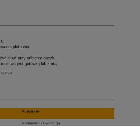
a:
owaniu płatności.
ycielowi przy odbiorze paczki.
możliwa jest gotówką lub kartą.
opisie.
.
Pozostałe
Reklamacje i Gwarancja
Zwroty
Blog