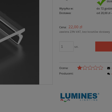
dos
Wysyłka w:
do 72 godzi
Dostawa:
od 20,00 zł
Cena nie zawiera
22,00 zł
Cena:
płatności
zawiera 23% VAT, bez kosztów dostawy
szt.
Ocena:
Producent: