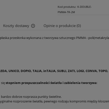
Kod produktu:
K-DOUBLE-
PMMA-TR-2M
Koszty dostawy
Opinie o produkcie (0)
 płaska przesłonka wykonana z tworzywa sztucznego PMMA - poli(metakryla
Cena nie zawiera ewentualnych kosztów
płatności
ILEDA, UNICO, DOPIO, TALIA, inTALIA, SUBLI, ZATI, LOGI, CONVA, TOPO
 się
stopniem przepuszczalności światła i zabielenia tworzywa
:
e, bardzo dobrze rozprasza punkty świetlne.
 oryginalne rozproszenie światła, pewnego rodzaju kompromis między klo