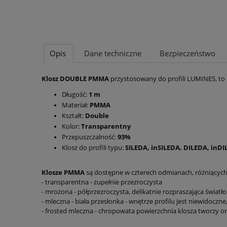
Opis
Dane techniczne
Bezpieczeństwo
Klosz DOUBLE PMMA
przystosowany do profili LUMINES, to
Długość:
1 m
Materiał:
PMMA
Kształt:
Double
Kolor:
Transparentny
Przepuszczalność:
93%
Klosz do profili typu:
SILEDA, inSILEDA, DILEDA, inD
Klosze PMMA
są dostępne w czterech odmianach, różniących
- transparentna - zupełnie przezroczysta
- mrożona - półprzezroczysta, delikatnie rozpraszająca światło
- mleczna - biała przesłonka - wnętrze profilu jest niewidoczn
- frosted mleczna - chropowata powierzchnia klosza tworzy