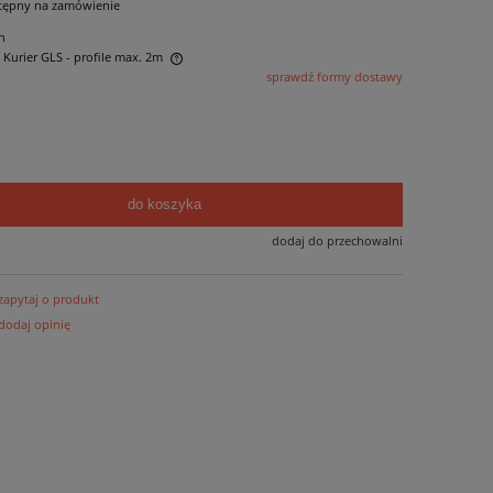
tępny na zamówienie
n
- Kurier GLS - profile max. 2m
sprawdź formy dostawy
 ewentualnych kosztów
do koszyka
dodaj do przechowalni
zapytaj o produkt
dodaj opinię