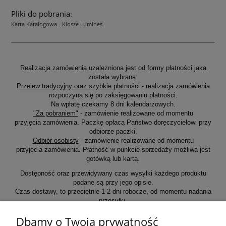
Pliki do pobrania:
Karta Katalogowa - Klosze Lumines
Realizacja zamówienia uzależniona jest od formy płatności jaka
została wybrana:
Przelew tradycyjny oraz szybkie płatności
- realizacja zamówienia
rozpoczyna się po zaksięgowaniu płatności.
Na wpłatę czekamy 8 dni kalendarzowych.
"Za pobraniem"
- zamówienie realizowane od momentu
przyjęcia zamówienia. Paczkę opłacą Państwo doręczycielowi przy
odbiorze paczki.
Odbiór osobisty
- zamówienie realizowane od momentu
przyjęcia zamówienia. Płatność w punkcie sprzedaży możliwa jest
gotówką lub kartą.
Dostępność oraz przewidywany czas wysyłki każdego produktu
podane są przy jego opisie.
Czas dostawy, to przeciętnie 1-2 dni robocze, od momentu nadania
przesyłki.
Dbamy o Twoją prywatność