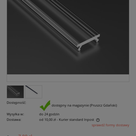
Dostępność:
dostępny na magazynie (Pruszcz Gdański)
Wysyłka w:
do 24 godzin
Dostawa:
od 10,00 zł
- Kurier standard Inpost
sprawdź formy dostawy
Cena nie zawiera ewentualnych kosztów płatności