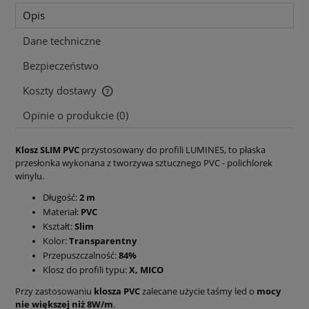
Opis
Dane techniczne
Bezpieczeństwo
Koszty dostawy
Cena nie zawiera ewentualnych kosztów płatności
Opinie o produkcie (0)
Klosz SLIM PVC
przystosowany do profili LUMINES, to płaska
przesłonka wykonana z tworzywa sztucznego PVC - polichlorek
winylu.
Długość:
2 m
Materiał:
PVC
Kształt:
Slim
Kolor:
Transparentny
Przepuszczalność:
84%
Klosz do profili typu:
X, MICO
Przy zastosowaniu
klosza PVC
zalecane użycie taśmy led o
mocy
nie większej niż 8W/m
.