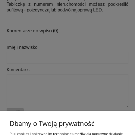
Tabliczkę z numerem nieruchomości możesz podkreślić
sufitową - pojedynczą lub podwójną oprawą LED.
Komentarze do wpisu (0)
Imię i nazwisko:
Komentarz:
wyślij
Dbamy o Twoją prywatność
Informacje ogólne
Pliki cookies i pokrewne im technologie umożliwiają poprawne działanie