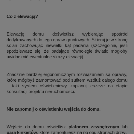
Co z elewacją?
Elewację domu doświetlisz wybierając spośród
dedykowanych do tego opraw gruntowych. Skieruj je w stronę
ścian zachowując niewielki kąt padania (szczególnie, jeśli
spodziewasz się, że padające równolegle światło mogłoby
uwidocznić ewentualne skazy elewacji).
Znacznie bardziej ergonomicznym rozwiązaniem są oprawy,
które mógłbyś zamontować pod sufitem wzdłuż całego domu
– taki system oświetleniowy zaplanuj jeszcze na etapie
konsultacji projektu nieruchomości.
Nie zapomnij o oświetleniu wejścia do domu.
Wejście do domu oświetlisz
plafonem zewnętrznym
lub
parą kinkietów
, które zamontujesz na po obu stronach drzwi.