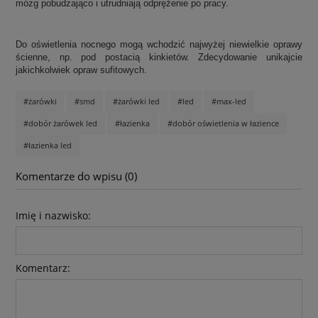
mózg pobudzająco i utrudniają odprężenie po pracy.
Do oświetlenia nocnego mogą wchodzić najwyżej niewielkie oprawy
ścienne, np. pod postacią kinkietów. Zdecydowanie unikajcie
jakichkolwiek opraw sufitowych.
#żarówki
#smd
#żarówki led
#led
#max-led
#dobór żarówek led
#łazienka
#dobór oświetlenia w łazience
#łazienka led
Komentarze do wpisu (0)
Imię i nazwisko:
Komentarz: