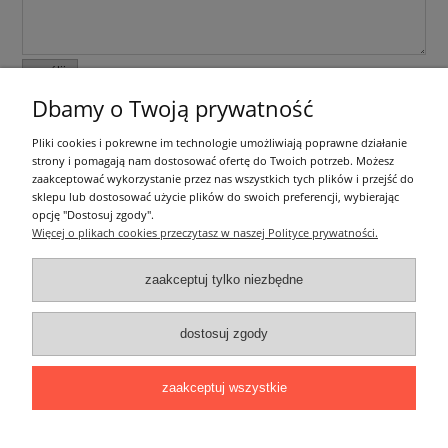
wyślij
Dbamy o Twoją prywatność
Informacje ogólne
Pliki cookies i pokrewne im technologie umożliwiają poprawne działanie
strony i pomagają nam dostosować ofertę do Twoich potrzeb. Możesz
zaakceptować wykorzystanie przez nas wszystkich tych plików i przejść do
Zakupy
sklepu lub dostosować użycie plików do swoich preferencji, wybierając
opcję "Dostosuj zgody".
Więcej o plikach cookies przeczytasz w naszej Polityce prywatności.
Moje konto
zaakceptuj tylko niezbędne
Pozostałe
dostosuj zgody
Łatwy dojazd z Sopotu, Gdańska i Gdyni - przekonaj się i kup również na
miejscu!
ONELED, ul. Kasprowicza 4, 83-000 Pruszcz Gdański
zaakceptuj wszystkie
e-mail: biuro@oneled.pl | tel.: 511-711-113 | tel.: 511-115-157 | tel.: 511-711-
225