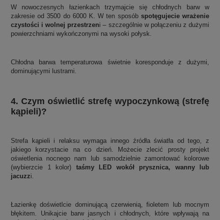
W nowoczesnych łazienkach trzymajcie się chłodnych barw w
zakresie od 3500 do 6000 K. W ten sposób
spotęgujecie wrażenie
czystości i wolnej przestrzen
i – szczególnie w połączeniu z dużymi
powierzchniami wykończonymi na wysoki połysk.
Chłodna barwa temperaturowa świetnie koresponduje z dużymi,
dominującymi lustrami.
4. Czym oświetlić strefę wypoczynkową (strefę
kąpieli)?
Strefa kąpieli i relaksu wymaga innego źródła światła od tego, z
jakiego korzystacie na co dzień. Możecie zlecić prosty projekt
oświetlenia nocnego nam lub samodzielnie zamontować kolorowe
(wybierzcie 1 kolor)
taśmy LED wokół prysznica, wanny lub
jacuzz
i.
Łazienkę doświetlcie dominującą czerwienią, fioletem lub mocnym
błękitem. Unikajcie barw jasnych i chłodnych, które wpływają na