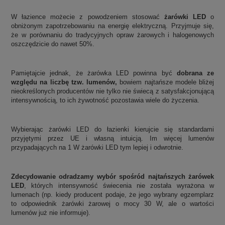
W łazience możecie z powodzeniem stosować
żarówki LED
o
obniżonym zapotrzebowaniu na energię elektryczną. Przyjmuje się,
że w porównaniu do tradycyjnych opraw żarowych i halogenowych
oszczędzicie do nawet 50%.
Pamiętajcie jednak, że żarówka LED powinna być
dobrana ze
względu na liczbę tzw. lumenów,
bowiem najtańsze modele bliżej
nieokreślonych producentów nie tylko nie świecą z satysfakcjonującą
intensywnością, to ich żywotność pozostawia wiele do życzenia.
Wybierając żarówki LED do łazienki kierujcie się standardami
przyjętymi przez UE i własną intuicją. Im więcej lumenów
przypadających na 1 W żarówki LED tym lepiej i odwrotnie.
Zdecydowanie odradzamy wybór spośród najtańszych żarówek
LED
, których intensywność świecenia nie została wyrażona w
lumenach (np. kiedy producent podaje, że jego wybrany egzemplarz
to odpowiednik żarówki żarowej o mocy 30 W, ale o wartości
lumenów już nie informuje).